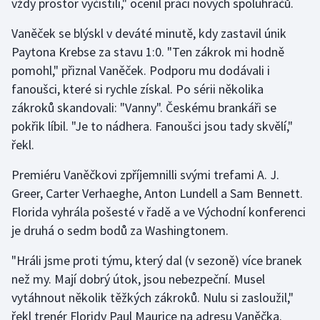
vždy prostor vyčistili," ocenil práci nových spoluhráčů.
Olympijské hry
Vaněček se blýskl v deváté minutě, kdy zastavil únik
Paytona Krebse za stavu 1:0. "Ten zákrok mi hodně
Parasport
pomohl," přiznal Vaněček. Podporu mu dodávali i
fanoušci, které si rychle získal. Po sérii několika
Plavání
zákroků skandovali: "Vanny". Českému brankáři se
Plážový volejbal
pokřik líbil. "Je to nádhera. Fanoušci jsou tady skvělí,"
řekl.
Ragby
Premiéru Vaněčkovi zpříjemnilli svými trefami A. J.
Greer, Carter Verhaeghe, Anton Lundell a Sam Bennett.
Rychlobruslení
Florida vyhrála pošesté v řadě a ve Východní konferenci
Rychlostní kanoistika
je druhá o sedm bodů za Washingtonem.
"Hráli jsme proti týmu, který dal (v sezoně) více branek
Short track
než my. Mají dobrý útok, jsou nebezpeční. Musel
Sportovní střelba
vytáhnout několik těžkých zákroků. Nulu si zasloužil,"
řekl trenér Floridy Paul Maurice na adresu Vaněčka.