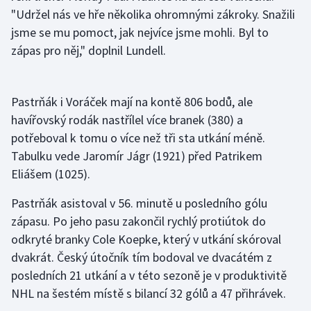
Stolní tenis
"Udržel nás ve hře několika ohromnými zákroky. Snažili
jsme se mu pomoct, jak nejvíce jsme mohli. Byl to
Triatlon
zápas pro něj," doplnil Lundell.
Veslování
Pastrňák i Voráček mají na kontě 806 bodů, ale
Vodní slalom
havířovský rodák nastřílel více branek (380) a
potřeboval k tomu o více než tři sta utkání méně.
Volejbal
Tabulku vede Jaromír Jágr (1921) před Patrikem
Eliášem (1025).
Ostatní
Pastrňák asistoval v 56. minutě u posledního gólu
zápasu. Po jeho pasu zakončil rychlý protiútok do
odkryté branky Cole Koepke, který v utkání skóroval
dvakrát. Český útočník tím bodoval ve dvacátém z
posledních 21 utkání a v této sezoně je v produktivitě
NHL na šestém místě s bilancí 32 gólů a 47 přihrávek.