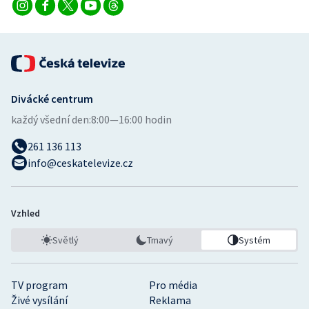
Divácké centrum
každý všední den:
8:00—16:00 hodin
261 136 113
info@ceskatelevize.cz
Vzhled
Světlý
Tmavý
Systém
TV program
Pro média
Živé vysílání
Reklama