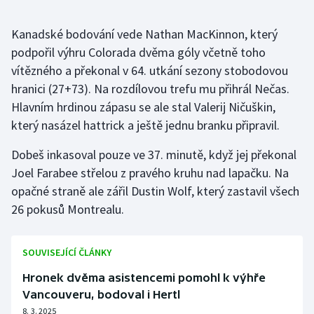
Kanadské bodování vede Nathan MacKinnon, který
podpořil výhru Colorada dvěma góly včetně toho
vítězného a překonal v 64. utkání sezony stobodovou
hranici (27+73). Na rozdílovou trefu mu přihrál Nečas.
Hlavním hrdinou zápasu se ale stal Valerij Ničuškin,
který nasázel hattrick a ještě jednu branku připravil.
Dobeš inkasoval pouze ve 37. minutě, když jej překonal
Joel Farabee střelou z pravého kruhu nad lapačku. Na
opačné straně ale zářil Dustin Wolf, který zastavil všech
26 pokusů Montrealu.
SOUVISEJÍCÍ ČLÁNKY
Hronek dvěma asistencemi pomohl k výhře
Vancouveru, bodoval i Hertl
8. 3. 2025