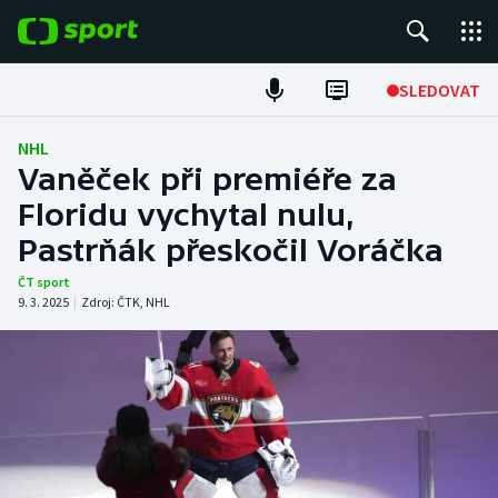
POPULÁRNÍ
SLEDOVAT
Fotbal
NHL
Vaněček při premiéře za
Hokej
Floridu vychytal nulu,
Pastrňák přeskočil Voráčka
Tenis
ČT sport
Atletika
9. 3. 2025
|
Zdroj:
ČTK
,
NHL
Cyklistika
DALŠÍ SPORTY
Americký fotbal
NEPŘEHLÉDNĚTE