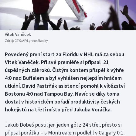
Baseball a softbal
Soutěže
Basketbal
Historické návraty
Biatlon
Aplikace ČT sport
Vítek Vaněček
Zdroj:
ČTK/AP/Lynne Sladky
Boby a skeleton
AZ kvíz
Povedený první start za Floridu v NHL má za sebou
Vítek Vaněček. Při své premiéře si připsal 21
Box
úspěšných zákroků. Čistým kontem přispěl k výhře
Curling
4:0 nad Buffalem a byl vyhlášen nejlepším hráčem
utkání. David Pastrňák asistencí pomohl k vítězství
Dostihy
Bostonu 4:0 nad Tampou Bay. Navíc se díky tomu
dostal v historickém pořadí produktivity českých
Florbal
hokejistů na třetí místo před Jakuba Voráčka.
Futsal
Jakub Dobeš pustil jen jeden gól z 24 střel, přesto si
připsal porážku – s Montrealem podlehl v Calgary 0:1.
Golf