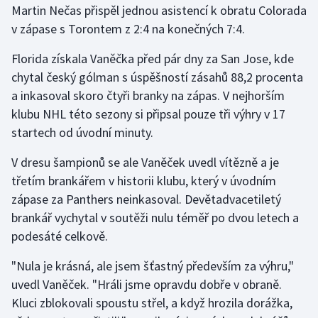
Martin Nečas přispěl jednou asistencí k obratu Colorada
v zápase s Torontem z 2:4 na konečných 7:4.
Gymnastika
Florida získala Vaněčka před pár dny za San Jose, kde
Házená
chytal český gólman s úspěšností zásahů 88,2 procenta
a inkasoval skoro čtyři branky na zápas. V nejhorším
Jezdectví
klubu NHL této sezony si připsal pouze tři výhry v 17
startech od úvodní minuty.
Judo
V dresu šampionů se ale Vaněček uvedl vítězně a je
Krasobruslení
třetím brankářem v historii klubu, který v úvodním
zápase za Panthers neinkasoval. Devětadvacetiletý
Lezení
brankář vychytal v soutěži nulu téměř po dvou letech a
podesáté celkově.
Lyže a snowboard
"Nula je krásná, ale jsem šťastný především za výhru,"
Moderní pětiboj
uvedl Vaněček. "Hráli jsme opravdu dobře v obraně.
Kluci zblokovali spoustu střel, a když hrozila dorážka,
Motorsport