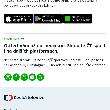
máte ČT sport vždy po ruce. Sledujte přímé přenosy, články a
Stolní tenis
bonusový obsah kdekoli a kdykoli.
Triatlon
Veslování
Vodní slalom
SOCIÁLNÍ SÍTĚ
Odteď vám už nic neunikne. Sledujte ČT sport
Volejbal
i na dalších platformách.
Nenechte si nikde ujít nejnovější sportovní události. Sledujte nás i
Ostatní
na Facebooku, X, Instagramu, Threads či YouTube a buďte v obraze.