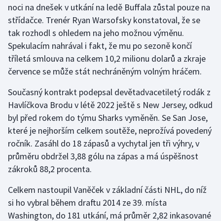
noci na dnešek v utkání na ledě Buffala zůstal pouze na
střídačce. Trenér Ryan Warsofsky konstatoval, že se
Gymnastika
tak rozhodl s ohledem na jeho možnou výměnu.
Spekulacím nahrával i fakt, že mu po sezoně končí
Házená
tříletá smlouva na celkem 10,2 milionu dolarů a zkraje
Jezdectví
července se může stát nechráněným volným hráčem.
Současný kontrakt podepsal devětadvacetiletý rodák z
Judo
Havlíčkova Brodu v létě 2022 ještě s New Jersey, odkud
byl před rokem do týmu Sharks vyměněn. Se San Jose,
Krasobruslení
které je nejhorším celkem soutěže, neprožívá povedený
Lezení
ročník. Zasáhl do 18 zápasů a vychytal jen tři výhry, v
průměru obdržel 3,88 gólu na zápas a má úspěšnost
Lyže a snowboard
zákroků 88,2 procenta.
Moderní pětiboj
Celkem nastoupil Vaněček v základní části NHL, do níž
si ho vybral během draftu 2014 ze 39. místa
Motorsport
Washington, do 181 utkání, má průměr 2,82 inkasované