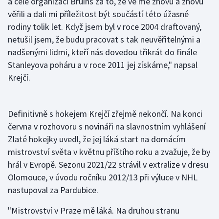
a celé organizaci Bruins za to, že ve mě znovu a znovu
věřili a dali mi příležitost být součástí této úžasné
Olympijské hry
rodiny tolik let. Když jsem byl v roce 2004 draftovaný,
Parasport
netušil jsem, že budu pracovat s tak neuvěřitelnými a
nadšenými lidmi, kteří nás dovedou třikrát do finále
Plavání
Stanleyova poháru a v roce 2011 jej získáme," napsal
Krejčí.
Plážový volejbal
Ragby
Definitivně s hokejem Krejčí zřejmě nekončí. Na konci
června v rozhovoru s novináři na slavnostním vyhlášení
Rychlobruslení
Zlaté hokejky uvedl, že jej láká start na domácím
mistrovství světa v květnu příštího roku a zvažuje, že by
Rychlostní kanoistika
hrál v Evropě. Sezonu 2021/22 strávil v extralize v dresu
Olomouce, v úvodu ročníku 2012/13 při výluce v NHL
Short track
nastupoval za Pardubice.
Sportovní střelba
"Mistrovství v Praze mě láká. Na druhou stranu