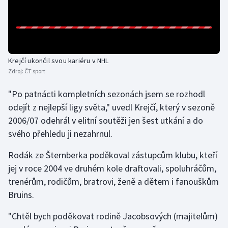
Gymnastika
Házená
Krejčí ukončil svou kariéru v NHL
Jezdectví
Zdroj:
ČT sport
"Po patnácti kompletních sezonách jsem se rozhodl
Judo
odejít z nejlepší ligy světa," uvedl Krejčí, který v sezoně
2006/07 odehrál v elitní soutěži jen šest utkání a do
Krasobruslení
svého přehledu ji nezahrnul.
Lezení
Rodák ze Šternberka poděkoval zástupcům klubu, kteří
jej v roce 2004 ve druhém kole draftovali, spoluhráčům,
Lyže a snowboard
trenérům, rodičům, bratrovi, ženě a dětem i fanouškům
Bruins.
Moderní pětiboj
"Chtěl bych poděkovat rodině Jacobsových (majitelům)
Motorsport