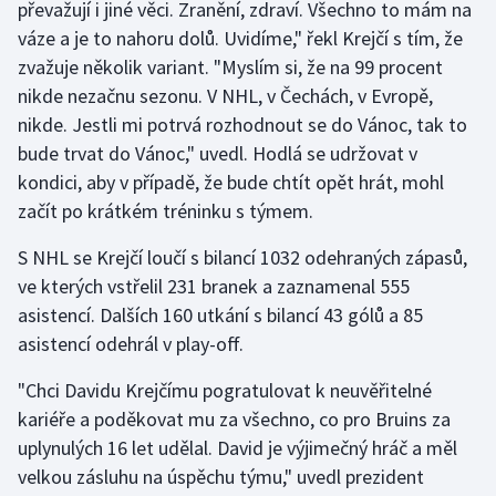
převažují i jiné věci. Zranění, zdraví. Všechno to mám na
Stolní tenis
váze a je to nahoru dolů. Uvidíme," řekl Krejčí s tím, že
zvažuje několik variant. "Myslím si, že na 99 procent
Triatlon
nikde nezačnu sezonu. V NHL, v Čechách, v Evropě,
Veslování
nikde. Jestli mi potrvá rozhodnout se do Vánoc, tak to
bude trvat do Vánoc," uvedl. Hodlá se udržovat v
Vodní slalom
kondici, aby v případě, že bude chtít opět hrát, mohl
začít po krátkém tréninku s týmem.
Volejbal
S NHL se Krejčí loučí s bilancí 1032 odehraných zápasů,
Ostatní
ve kterých vstřelil 231 branek a zaznamenal 555
asistencí. Dalších 160 utkání s bilancí 43 gólů a 85
asistencí odehrál v play-off.
"Chci Davidu Krejčímu pogratulovat k neuvěřitelné
kariéře a poděkovat mu za všechno, co pro Bruins za
uplynulých 16 let udělal. David je výjimečný hráč a měl
velkou zásluhu na úspěchu týmu," uvedl prezident