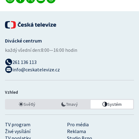
Divácké centrum
každý všední den:
8:00—16:00 hodin
261 136 113
info@ceskatelevize.cz
Vzhled
Světlý
Tmavý
Systém
TV program
Pro média
Živé vysílání
Reklama
TV poplatky
Studio Brno