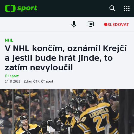
POPULÁRNÍ
SLEDOVAT
Fotbal
NHL
V NHL končím, oznámil Krejčí
Hokej
a jestli bude hrát jinde, to
zatím nevyloučil
Tenis
ČT sport
Atletika
14. 8. 2023
|
Zdroj:
ČTK
,
ČT sport
Cyklistika
DALŠÍ SPORTY
Americký fotbal
NEPŘEHLÉDNĚTE