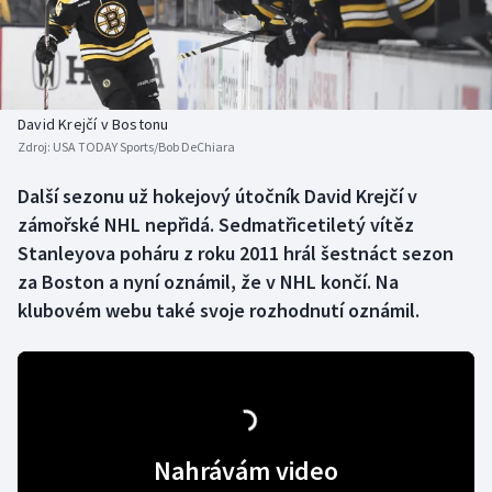
Baseball a softbal
Soutěže
Basketbal
Historické návraty
Biatlon
Aplikace ČT sport
David Krejčí v Bostonu
Zdroj:
USA TODAY Sports/Bob DeChiara
Boby a skeleton
AZ kvíz
Další sezonu už hokejový útočník David Krejčí v
zámořské NHL nepřidá. Sedmatřicetiletý vítěz
Box
Stanleyova poháru z roku 2011 hrál šestnáct sezon
Curling
za Boston a nyní oznámil, že v NHL končí. Na
klubovém webu také svoje rozhodnutí oznámil.
Dostihy
Florbal
Futsal
Nahrávám video
Golf