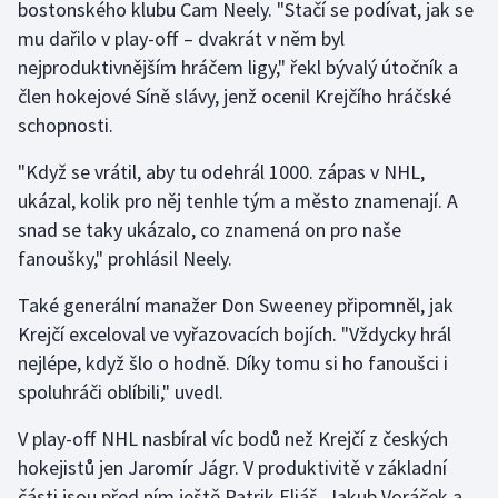
bostonského klubu Cam Neely. "Stačí se podívat, jak se
mu dařilo v play-off – dvakrát v něm byl
nejproduktivnějším hráčem ligy," řekl bývalý útočník a
člen hokejové Síně slávy, jenž ocenil Krejčího hráčské
schopnosti.
"Když se vrátil, aby tu odehrál 1000. zápas v NHL,
ukázal, kolik pro něj tenhle tým a město znamenají. A
snad se taky ukázalo, co znamená on pro naše
fanoušky," prohlásil Neely.
Také generální manažer Don Sweeney připomněl, jak
Krejčí exceloval ve vyřazovacích bojích. "Vždycky hrál
nejlépe, když šlo o hodně. Díky tomu si ho fanoušci i
spoluhráči oblíbili," uvedl.
V play-off NHL nasbíral víc bodů než Krejčí z českých
hokejistů jen Jaromír Jágr. V produktivitě v základní
části jsou před ním ještě Patrik Eliáš, Jakub Voráček a