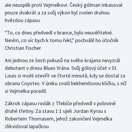
Stolní tenis
ale neuspěli proti Vejmelkovi. Český gólman inkasoval
pouze dvakrát a za svůj výkon byl zvolen druhou
Triatlon
hvězdou zápasu.
"To, co dnes předvedl v brance, bylo neuvěřitelné.
Veslování
Nevím, co víc bych k tomu řekl," pochválil ho útočník
Vodní slalom
Christian Fischer.
Ani jednou ze šesti pokusů na svého krajana nevyzrál
Volejbal
debutant v dresu Blues Vrána. Svůj gólový účet v St.
Ostatní
Louis si mohl otevřít ve čtvrté minutě, kdy se dostal za
obranu Coyotes. V úniku zvolil bekhendovou kličku, s níž
si Vejmelka poradil.
Zákrok zápasu rodák z Třebíče předvedl v polovině
druhé třetiny. Za stavu 1:1 ujeli Jordan Kyrou s
Robertem Thomasem, jehož zakončení Vejmelka
zlikvidoval lapačkou.