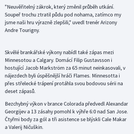
"Neuvěřitelný zákrok, který změnil průběh utkání.
Soupeř trochu ztratil půdu pod nohama, zatímco my
jsme naši hru výrazně zlepšili," uvedl trenér Arizony
Andre Tourigny.
Skvělé brankářské výkony nabídl také zápas mezi
Minnesotou a Calgary. Domácí Filip Gustavsson i
hostující Jacob Markström za 65 minut neinkasovali, v
nájezdech byli úspěšnější hráči Flames. Minnesotta i
přes střelecké trápení protáhla svou bodovou sérii na
deset zápasů.
Bezchybný výkon v brance Colorada předvedl Alexandar
Georgijev a 13 zásahy pomohl k výhře 6:0 nad San Jose.
Čtyřmi body za gól a tři asistence se blýskli Cale Makar
a Valerij Ničuškin.