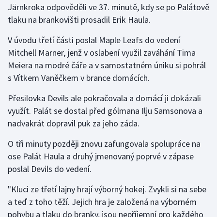
Järnkroka odpověděli ve 37. minutě, kdy se po Palátově
tlaku na brankovišti prosadil Erik Haula.
Gymnastika
V úvodu třetí části poslal Maple Leafs do vedení
Házená
Mitchell Marner, jenž v oslabení využil zaváhání Tima
Meiera na modré čáře a v samostatném úniku si pohrál
Jezdectví
s Vítkem Vaněčkem v brance domácích.
Judo
Přesilovka Devils ale pokračovala a domácí ji dokázali
využít. Palát se dostal před gólmana Ilju Samsonova a
Krasobruslení
nadvakrát dopravil puk za jeho záda.
Lezení
O tři minuty později znovu zafungovala spolupráce na
ose Palát Haula a druhý jmenovaný poprvé v zápase
Lyže a snowboard
poslal Devils do vedení.
Moderní pětiboj
"Kluci ze třetí lajny hrají výborný hokej. Zvykli si na sebe
a teď z toho těží. Jejich hra je založená na výborném
Motorsport
pohybu a tlaku do branky, jsou nepříjemní pro každého