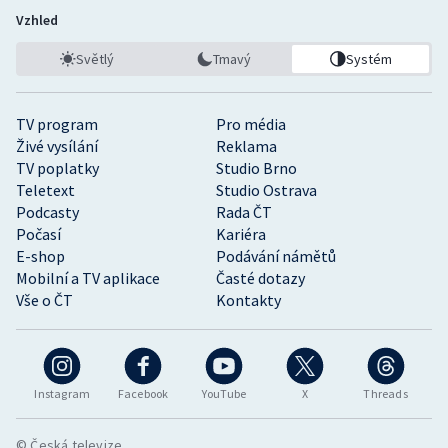
Vzhled
Světlý
Tmavý
Systém
TV program
Pro média
Živé vysílání
Reklama
TV poplatky
Studio Brno
Teletext
Studio Ostrava
Podcasty
Rada ČT
Počasí
Kariéra
E-shop
Podávání námětů
Mobilní a TV aplikace
Časté dotazy
Vše o ČT
Kontakty
Instagram
Facebook
YouTube
X
Threads
© Česká televize