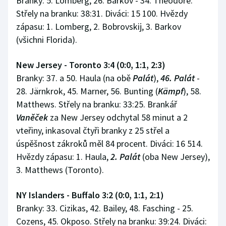
Branky: 5. Lomberg, 26. Barkov - 34. Theodore.
Střely na branku: 38:31. Diváci: 15 100. Hvězdy
zápasu: 1. Lomberg, 2. Bobrovskij, 3. Barkov
(všichni Florida).
New Jersey - Toronto 3:4 (0:0, 1:1, 2:3)
Branky: 37. a 50. Haula (na obě
Palát
),
46. Palát
-
28. Järnkrok, 45. Marner, 56. Bunting (
Kämpf
), 58.
Matthews. Střely na branku: 33:25. Brankář
Vaněček
za New Jersey odchytal 58 minut a 2
vteřiny, inkasoval čtyři branky z 25 střel a
úspěšnost zákroků měl 84 procent. Diváci: 16 514.
Hvězdy zápasu: 1. Haula,
2. Palát
(oba New Jersey),
3. Matthews (Toronto).
NY Islanders - Buffalo 3:2 (0:0, 1:1, 2:1)
Branky: 33. Cizikas, 42. Bailey, 48. Fasching - 25.
Cozens, 45. Okposo. Střely na branku: 39:24. Diváci: