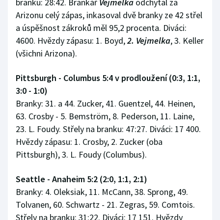
branku: 28:42. Brankář
Vejmelka
odchytal za
Arizonu celý zápas, inkasoval dvě branky ze 42 střel
a úspěšnost zákroků měl 95,2 procenta. Diváci:
4600. Hvězdy zápasu: 1. Boyd,
2. Vejmelka
, 3. Keller
(všichni Arizona).
Pittsburgh - Columbus 5:4 v prodloužení (0:3, 1:1,
3:0 - 1:0)
Branky: 31. a 44. Zucker, 41. Guentzel, 44. Heinen,
63. Crosby - 5. Bemström, 8. Pederson, 11. Laine,
23. L. Foudy. Střely na branku: 47:27. Diváci: 17 400.
Hvězdy zápasu: 1. Crosby, 2. Zucker (oba
Pittsburgh), 3. L. Foudy (Columbus).
Seattle - Anaheim 5:2 (2:0, 1:1, 2:1)
Branky: 4. Oleksiak, 11. McCann, 38. Sprong, 49.
Tolvanen, 60. Schwartz - 21. Zegras, 59. Comtois.
Střely na branku: 31:22. Diváci: 17 151. Hvězdy