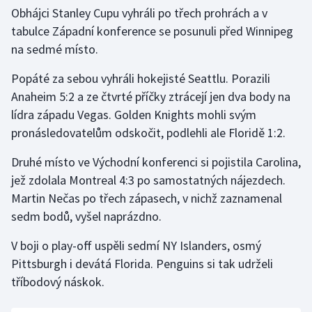
Obhájci Stanley Cupu vyhráli po třech prohrách a v
tabulce Západní konference se posunuli před Winnipeg
na sedmé místo.
Popáté za sebou vyhráli hokejisté Seattlu. Porazili
Anaheim 5:2 a ze čtvrté příčky ztrácejí jen dva body na
lídra západu Vegas. Golden Knights mohli svým
pronásledovatelům odskočit, podlehli ale Floridě 1:2.
Druhé místo ve Východní konferenci si pojistila Carolina,
jež zdolala Montreal 4:3 po samostatných nájezdech.
Martin Nečas po třech zápasech, v nichž zaznamenal
sedm bodů, vyšel naprázdno.
V boji o play-off uspěli sedmí NY Islanders, osmý
Pittsburgh i devátá Florida. Penguins si tak udrželi
tříbodový náskok.