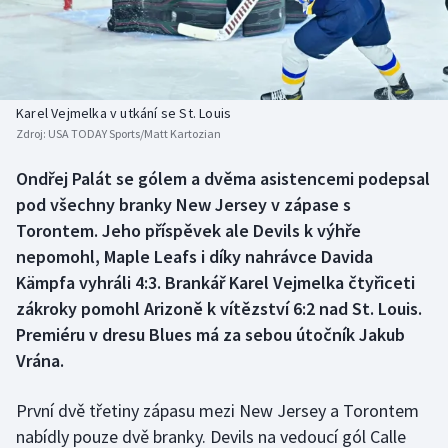
Baseball a softbal
Soutěže
Basketbal
Historické návraty
Biatlon
Aplikace ČT sport
Karel Vejmelka v utkání se St. Louis
Zdroj:
USA TODAY Sports/Matt Kartozian
Boby a skeleton
AZ kvíz
Ondřej Palát se gólem a dvěma asistencemi podepsal
pod všechny branky New Jersey v zápase s
Box
Torontem. Jeho příspěvek ale Devils k výhře
Curling
nepomohl, Maple Leafs i díky nahrávce Davida
Kämpfa vyhráli 4:3. Brankář Karel Vejmelka čtyřiceti
Dostihy
zákroky pomohl Arizoně k vítězství 6:2 nad St. Louis.
Premiéru v dresu Blues má za sebou útočník Jakub
Florbal
Vrána.
Futsal
První dvě třetiny zápasu mezi New Jersey a Torontem
nabídly pouze dvě branky. Devils na vedoucí gól Calle
Golf