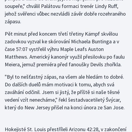
soupeře," chválil Palátovu formaci trenér Lindy Ruff,
Olympijské hry
jehož svěřenci vůbec nezvládli závěr dobře rozehraného
zápasu.
Parasport
Pět minut před koncem třetí třetiny Kämpf skvělou
Plavání
zadovkou vyzval ke skórování Michaela Buntinga a v
čase 57:07 vystřelil výhru Maple Leafs Auston
Plážový volejbal
Matthews. Americký kanonýr využil přesilovku po faulu
Meiera, jemuž premiéra před fanoušky Devils zhořkla.
Ragby
"Byl to nešťastný zápas, na všem ale hledám to dobré.
Rychlobruslení
Do dalších duelů mám motivaci k tomu, abych svá
zaváhání odčinil. Jsem si jistý, že příště si naše těsné
Rychlostní kanoistika
vedení vzít nenecháme," řekl šestadvacetiletý Švýcar,
který do New Jersey přišel na konci února ze San Jose.
Short track
Sportovní střelba
Hokejisté St. Louis přestříleli Arizonu 42:28, v zakončení