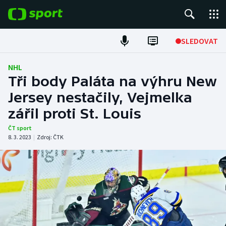
POPULÁRNÍ
SLEDOVAT
Fotbal
NHL
Tři body Paláta na výhru New
Hokej
Jersey nestačily, Vejmelka
zářil proti St. Louis
Tenis
ČT sport
Atletika
8. 3. 2023
|
Zdroj:
ČTK
Cyklistika
DALŠÍ SPORTY
Americký fotbal
NEPŘEHLÉDNĚTE