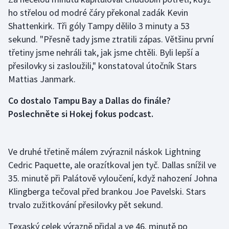
Stolní tenis
ho střelou od modré čáry překonal zadák Kevin
Shattenkirk. Tři góly Tampy dělilo 3 minuty a 53
Triatlon
sekund. "Přesně tady jsme ztratili zápas. Většinu první
třetiny jsme nehráli tak, jak jsme chtěli. Byli lepší a
Veslování
přesilovky si zasloužili," konstatoval útočník Stars
Mattias Janmark.
Vodní slalom
Co dostalo Tampu Bay a Dallas do finále?
Volejbal
Poslechněte si Hokej fokus podcast.
Ostatní
Ve druhé třetině málem zvýraznil náskok Lightning
Cedric Paquette, ale orazítkoval jen tyč. Dallas snížil ve
35. minutě při Palátově vyloučení, když nahození Johna
Klingberga tečoval před brankou Joe Pavelski. Stars
trvalo zužitkování přesilovky pět sekund.
Texaský celek výrazně přidal a ve 46. minutě po