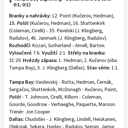
0:1, 0:1)
Branky a nahrávky:
12. Point (Kučerov, Hedman),
15. Palát
(Kučerov, Hedman), 16. Shattenkirk
(Coleman, Cirelli) - 35. Pavelski (J. Klingberg,
Radulov), 46. Janmark (J. Klingberg, Radulov).
Rozhodčí:
Kozari, Sutherland - Amell, Barton.
Vyloučení:
7:6.
Využití
: 2:1.
Střely na branku:
31:29.
Hvězdy zápasu:
1. Hedman, 2. Kučerov (oba
Tampa Bay), 3. J. Klingberg (Dallas).
Stav série:
1:1.
Tampa Bay:
Vasilevskij - Rutta, Hedman, Černák,
Sergačov, Shattenkirk, McDonagh - Kučerov, Point,
Palát
- T. Johnson, Cirelli, Killorn - Coleman,
Gourde, Goodrow - Verhaeghe, Paquette, Maroon.
Trenér: Jon Cooper.
Dallas:
Chudobin - J. Klingberg, Lindell, Heiskanen,
Oleksiak, Sekera, Hanley - Radulov, Seguin, Jamie