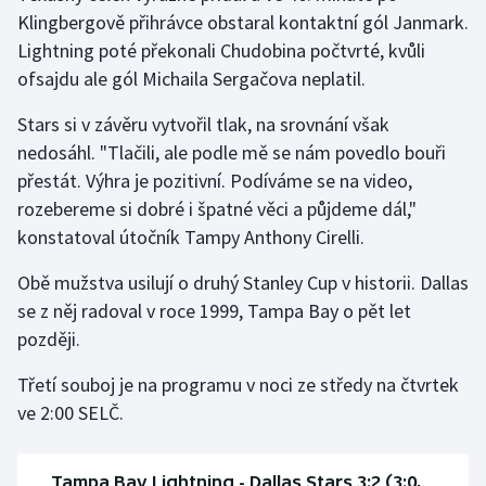
Klingbergově přihrávce obstaral kontaktní gól Janmark.
Lightning poté překonali Chudobina počtvrté, kvůli
ofsajdu ale gól Michaila Sergačova neplatil.
Stars si v závěru vytvořil tlak, na srovnání však
nedosáhl. "Tlačili, ale podle mě se nám povedlo bouři
přestát. Výhra je pozitivní. Podíváme se na video,
rozebereme si dobré i špatné věci a půjdeme dál,"
konstatoval útočník Tampy Anthony Cirelli.
Obě mužstva usilují o druhý Stanley Cup v historii. Dallas
se z něj radoval v roce 1999, Tampa Bay o pět let
později.
Třetí souboj je na programu v noci ze středy na čtvrtek
ve 2:00 SELČ.
Tampa Bay Lightning - Dallas Stars 3:2 (3:0,