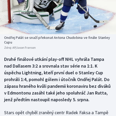
Baseball a softbal
Soutěže
Basketbal
Historické návraty
Biatlon
Aplikace ČT sport
Ondřej Palát se snaží překonat Antona Chudobina ve finále Stanley
Boby a skeleton
AZ kvíz
Cupu
Zdroj:
AP/Jason Franson
Box
Druhé finálové utkání play-off NHL vyhrála Tampa
nad Dallasem 3:2 a srovnala stav série na 1:1. K
Curling
úspěchu Lightning, kteří první duel o Stanley Cup
Dostihy
prohráli 1:4, pomohl gólem i útočník Ondřej Palát. Do
zápasu hraného kvůli pandemii koronaviru bez diváků
Florbal
v Edmontonu zasáhl také jeho spoluhráč Jan Rutta,
jenž předtím nastoupil naposledy 5. srpna.
Futsal
Stars opět chyběl zraněný centr Radek Faksa a Tampě
Golf