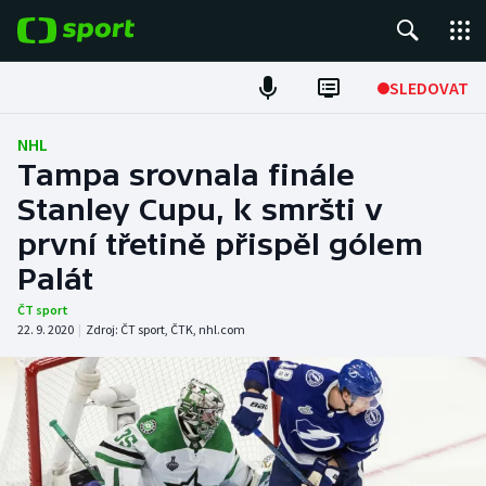
POPULÁRNÍ
SLEDOVAT
Fotbal
NHL
Tampa srovnala finále
Hokej
Stanley Cupu, k smršti v
první třetině přispěl gólem
Tenis
Palát
Atletika
ČT sport
22. 9. 2020
|
Zdroj:
ČT sport
,
ČTK
,
nhl.com
Cyklistika
DALŠÍ SPORTY
Americký fotbal
NEPŘEHLÉDNĚTE