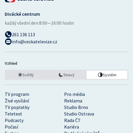
Divácké centrum
každý všední den:
8:00—16:00 hodin
261 136 113
info@ceskatelevize.cz
Vzhled
Světlý
Tmavý
Systém
TV program
Pro média
Živé vysílání
Reklama
TV poplatky
Studio Brno
Teletext
Studio Ostrava
Podcasty
Rada ČT
Počasí
Kariéra