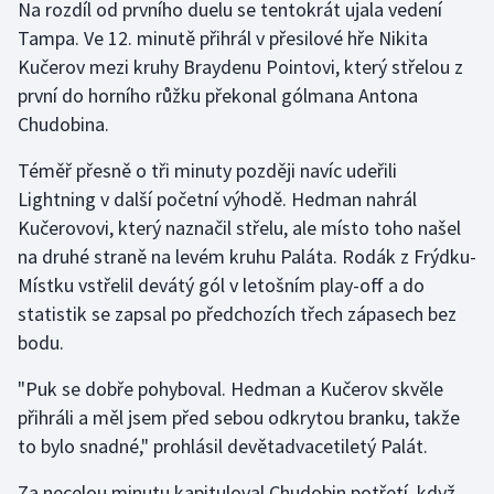
Na rozdíl od prvního duelu se tentokrát ujala vedení
Olympijské hry
Tampa. Ve 12. minutě přihrál v přesilové hře Nikita
Kučerov mezi kruhy Braydenu Pointovi, který střelou z
Parasport
první do horního růžku překonal gólmana Antona
Chudobina.
Plavání
Téměř přesně o tři minuty později navíc udeřili
Plážový volejbal
Lightning v další početní výhodě. Hedman nahrál
Kučerovovi, který naznačil střelu, ale místo toho našel
Ragby
na druhé straně na levém kruhu Paláta. Rodák z Frýdku-
Místku vstřelil devátý gól v letošním play-off a do
Rychlobruslení
statistik se zapsal po předchozích třech zápasech bez
bodu.
Rychlostní kanoistika
"Puk se dobře pohyboval. Hedman a Kučerov skvěle
Short track
přihráli a měl jsem před sebou odkrytou branku, takže
to bylo snadné," prohlásil devětadvacetiletý Palát.
Sportovní střelba
Za necelou minutu kapituloval Chudobin potřetí, když