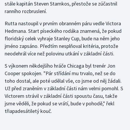
stále kapitán Steven Stamkos, přestože se zúčastnil
ranního rozbruslení.
Gymnastika
Rutta nastoupil v prvním obranném páru vedle Victora
Házená
Hedmana. Start píseckého rodáka znamená, že pokud
floridský celek vyhraje Stanley Cup, bude na něm jeho
Jezdectví
jméno zapsáno. Předtím nesplňoval kritéria, protože
neodehrál více než polovinu utkání v základní části.
Judo
S výkonem někdejšího hráče Chicaga byl trenér Jon
Krasobruslení
Cooper spokojen. "Pár střídání mu trvalo, než se do
toho dostal, ale poté udělal vše, co jsme od něj žádali.
Lezení
Už před zraněním v základní části nám velmi pomohl. S
Victorem strávil v základní části spoustu času, takže
Lyže a snowboard
jsme věděli, že pokud se vrátí, bude v pohodě," řekl
třiapadesátiletý kouč.
Moderní pětiboj
Motorsport