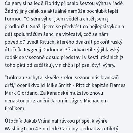
Calgary si na ledě Floridy připsalo šestou výhru v řadě.
Stolní tenis
Žádný jiný celek se aktuálně nemůže pochlubit lepší
formou. "O sérii výher jsem věděl a chtěl jsem ji
Triatlon
prodloužit. Snažil jsem se předvést co nejlepší výkon a
Veslování
dát spoluhráčům šanci na vítězství, což se nám
povedlo," uvedl Rittich, kterého dvakrát pokořil ruský
Vodní slalom
útočník Jevgenij Dadonov. Pětadvacetiletý jihlavský
rodák se v sezoně dosud představil v šesti utkáních (z
Volejbal
toho pěti od začátku), v nichž si připsal čtyři výhry.
Ostatní
"Gólman zachytal skvěle. Celou sezonu nás brankáři
drží," ocenil dvojici Mike Smith - Rittich kapitán Flames
Mark Giordano. Za kanadské mužstvo znovu
nenastoupili zranění Jaromír Jágr s Michaelem
Frolíkem.
Útočník Jakub Vrána nahrávkou přispěl k výhře
Washingtonu 4:3 na ledě Caroliny. Jednadvacetiletý