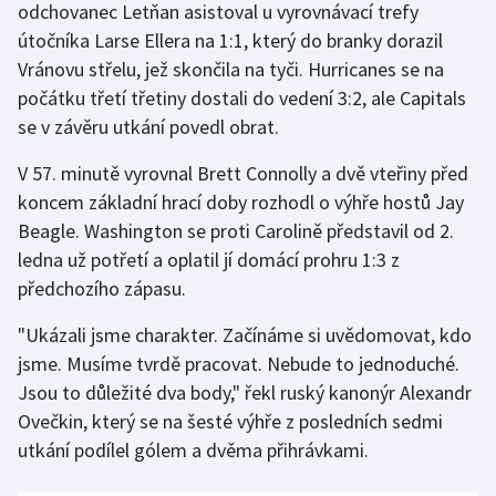
odchovanec Letňan asistoval u vyrovnávací trefy
útočníka Larse Ellera na 1:1, který do branky dorazil
Vránovu střelu, jež skončila na tyči. Hurricanes se na
počátku třetí třetiny dostali do vedení 3:2, ale Capitals
se v závěru utkání povedl obrat.
V 57. minutě vyrovnal Brett Connolly a dvě vteřiny před
koncem základní hrací doby rozhodl o výhře hostů Jay
Beagle. Washington se proti Carolině představil od 2.
ledna už potřetí a oplatil jí domácí prohru 1:3 z
předchozího zápasu.
"Ukázali jsme charakter. Začínáme si uvědomovat, kdo
jsme. Musíme tvrdě pracovat. Nebude to jednoduché.
Jsou to důležité dva body," řekl ruský kanonýr Alexandr
Ovečkin, který se na šesté výhře z posledních sedmi
utkání podílel gólem a dvěma přihrávkami.