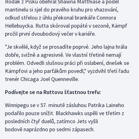
Rodák z Písku obehrál Shawna Matthiase a podél
mantinelu si sjel do pravého kruhu pro vhazování,
Olympijské hry
odkud střelou z úhlu překonal brankáře Connora
Parasport
Hellebuycka. Rutta skóroval popáté v sezoně, Kämpf
prožil první dvoubodový večer v kariéře.
Plavání
"Je skvělé, když se prosadíte poprvé. Jeho lajna hrála
Plážový volejbal
dobře, svižně a agresivně. Ve vlastní třetině nemají
problém. Odvedli slušnou práci při oslabení, dnešek se
Ragby
Kämpfovi a jeho parťákům povedl," vyzdvihl třetí řadu
trenér Chicaga Joel Quenneville.
Rychlobruslení
Podívejte se na Ruttovu šťastnou trefu:
Rychlostní kanoistika
Winnipegu se v 57. minutě zásluhou Patrika Laineho
podařilo pouze snížit. Blackhawks uspěli ve třetím z
Short track
posledních čtyř duelů, zatímco Jets vyšli
Sportovní střelba
bodově naprázdno po sedmi zápasech.