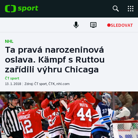
POPULÁRNÍ
SLEDOVAT
Fotbal
NHL
Ta pravá narozeninová
Hokej
oslava. Kämpf s Ruttou
zařídili výhru Chicaga
Tenis
ČT sport
Atletika
13. 1. 2018
|
Zdroj:
ČT sport
,
ČTK
,
nhl.com
Cyklistika
DALŠÍ SPORTY
Americký fotbal
NEPŘEHLÉDNĚTE