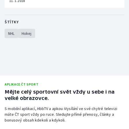
11. 1. 2018
ŠTÍTKY
NHL
Hokej
APLIKACE ČT SPORT
Mějte celý sportovní svět vždy u sebe i na
velké obrazovce.
S mobilní aplikací, HbbTV a apkou iVysílání ve své chytré televizi
máte ČT sport vždy po ruce. Sledujte přímé přenosy, články a
bonusový obsah kdekoli a kdykoli.