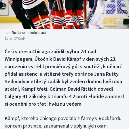
Baseball a softbal
Soutěže
Basketbal
Historické návraty
Biatlon
Aplikace ČT sport
Jan Rutta se spoluhráči
Zdroj:
ČTK/AP
Boby a skeleton
AZ kvíz
Češi v dresu Chicaga zařídili výhru 2:1 nad
Winnipegem. Útočník David Kämpf v den svých 23.
Box
narozenin vstřelil premiérový gól v soutěži, k němuž
Curling
přidal asistenci u vítězné trefy obránce Jana Rutty.
Sedmadvacetiletý zadák byl zvolen druhou hvězdou
Dostihy
utkání, Kämpf třetí. Gólman David Rittich dovedl
Calgary 41 zákroky k triumfu 4:2 proti Floridě a odnesl
Florbal
si ocenění pro třetí hvězdu večera.
Futsal
Kämpf, kterého Chicago povolalo z farmy v Rockfordu
koncem prosince, zaznamenal v uplynulých osmi
Golf