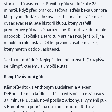
startech tři asistence. Prvního gólu se dočkal v 25.
minutě, když před brankou tečoval střelu beka Connora
Gymnastika
Murphyho. Rodák z Jirkova se stal prvním hráčem ve
dvaadevadesátileté historii klubu, který vstřelil
Házená
premiérový gól na své narozeniny. Kämpf tak dokonale
Jezdectví
napodobil útočníka Detroitu Martina Frka, jenž 5. října
minulého roku oslavil 24 let prvním zásahem v lize,
Judo
který navrch ozdobil asistencí.
"Je to mimořádné. Nejlepší den mého života," rozplýval
Krasobruslení
se Kämpf, kterému tlumočil Rutta.
Lezení
Kämpfův úvodní gól:
Lyže a snowboard
Kämpfův útok s Anthonym Duclairem a Alexem
DeBrincatem na křídlech stál i u vítězné akce zápasu v
Moderní pětiboj
37. minutě. Duclair, nová posila z Arizony, si vyměnil puk
s Kämpfem a přihrál na útočnou modrou Ruttovi.
Motorsport