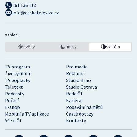
261 136 113
info@ceskatelevize.cz
Vzhled
Světlý
Tmavý
Systém
TV program
Pro média
Živé vysílání
Reklama
TV poplatky
Studio Brno
Teletext
Studio Ostrava
Podcasty
Rada ČT
Počasí
Kariéra
E-shop
Podávání námětů
Mobilní a TV aplikace
Časté dotazy
Vše o ČT
Kontakty