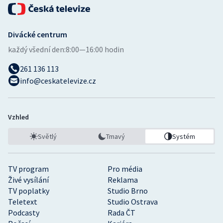
Divácké centrum
každý všední den:
8:00—16:00 hodin
261 136 113
info@ceskatelevize.cz
Vzhled
Světlý
Tmavý
Systém
TV program
Pro média
Živé vysílání
Reklama
TV poplatky
Studio Brno
Teletext
Studio Ostrava
Podcasty
Rada ČT