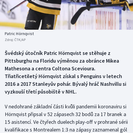
Baseball a softbal
Soutěže
Basketbal
Historické návraty
Biatlon
Aplikace ČT sport
Patric Hörnqvist
Zdroj:
ČTK/AP
Boby a skeleton
AZ kvíz
Švédský útočník Patric Hörnqvist se stěhuje z
Pittsburghu na Floridu výměnou za obránce Mikea
Box
Mathesona a centra Coltona Scevioura.
Curling
Třiatřicetiletý Hörnqvist získal s Penguins v letech
2016 a 2017 Stanleyův pohár. Bývalý hráč Nashvillu si
Dostihy
vyzkouší třetí působiště v NHL.
Florbal
V nedohrané základní části kvůli pandemii koronaviru si
Hörnqvist připsal v 52 zápasech 32 bodů za 17 branek a
Futsal
15 asistencí. Ve čtyřech duelech play-off v prohrané sérii
kvalifikace s Montrealem 1:3 na zápasy zaznamenal gól
Golf