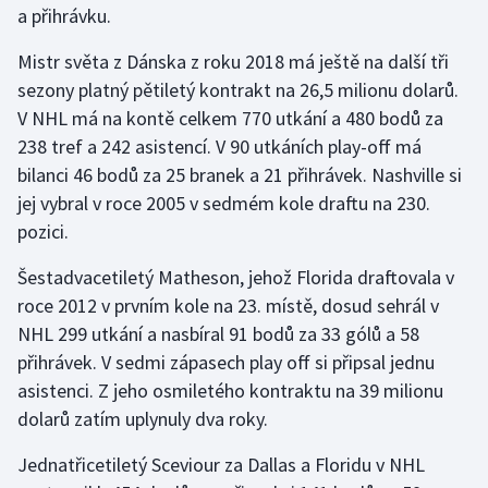
a přihrávku.
Gymnastika
Mistr světa z Dánska z roku 2018 má ještě na další tři
sezony platný pětiletý kontrakt na 26,5 milionu dolarů.
Házená
V NHL má na kontě celkem 770 utkání a 480 bodů za
238 tref a 242 asistencí. V 90 utkáních play-off má
Jezdectví
bilanci 46 bodů za 25 branek a 21 přihrávek. Nashville si
jej vybral v roce 2005 v sedmém kole draftu na 230.
Judo
pozici.
Krasobruslení
Šestadvacetiletý Matheson, jehož Florida draftovala v
roce 2012 v prvním kole na 23. místě, dosud sehrál v
Lezení
NHL 299 utkání a nasbíral 91 bodů za 33 gólů a 58
přihrávek. V sedmi zápasech play off si připsal jednu
Lyže a snowboard
asistenci. Z jeho osmiletého kontraktu na 39 milionu
Moderní pětiboj
dolarů zatím uplynuly dva roky.
Jednatřicetiletý Sceviour za Dallas a Floridu v NHL
Motorsport