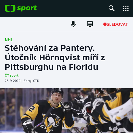
POPULÁRNÍ
SLEDOVAT
Fotbal
NHL
Stěhování za Pantery.
Hokej
Útočník Hörnqvist míří z
Pittsburghu na Floridu
Tenis
ČT sport
Atletika
25. 9. 2020
|
Zdroj:
ČTK
Cyklistika
DALŠÍ SPORTY
Americký fotbal
NEPŘEHLÉDNĚTE