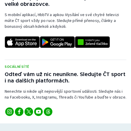
velké obrazovce.
Stolní tenis
S mobilní aplikací, HbbTV a apkou iVysílání ve své chytré televizi
Triatlon
máte ČT sport vždy po ruce. Sledujte přímé přenosy, články a
bonusový obsah kdekoli a kdykoli.
Veslování
Vodní slalom
Volejbal
SOCIÁLNÍ SÍTĚ
Odteď vám už nic neunikne. Sledujte ČT sport
Ostatní
i na dalších platformách.
Nenechte si nikde ujít nejnovější sportovní události. Sledujte nás i
na Facebooku, X, Instagramu, Threads či YouTube a buďte v obraze.