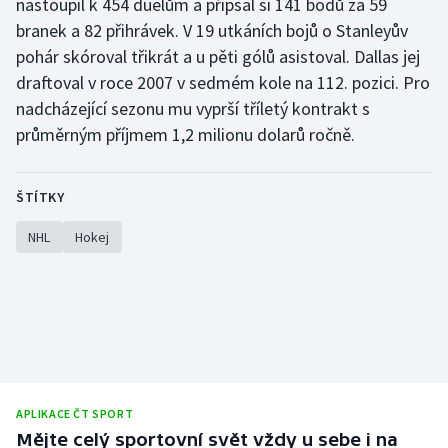
nastoupil k 454 duelům a připsal si 141 bodů za 59
branek a 82 přihrávek. V 19 utkáních bojů o Stanleyův
Olympijské hry
pohár skóroval třikrát a u pěti gólů asistoval. Dallas jej
Parasport
draftoval v roce 2007 v sedmém kole na 112. pozici. Pro
nadcházející sezonu mu vyprší tříletý kontrakt s
Plavání
průměrným příjmem 1,2 milionu dolarů ročně.
Plážový volejbal
ŠTÍTKY
Ragby
NHL
Hokej
Rychlobruslení
Rychlostní kanoistika
Short track
Sportovní střelba
APLIKACE ČT SPORT
Mějte celý sportovní svět vždy u sebe i na