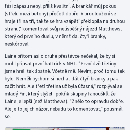
fázi zápasu nebyl příliš kvalitní. A brankář můj pokus
Olympijské hry
(střelu mezi betony) přečetl dobře. V prodloužení se
hraje tři na tři, takže se hra vzápětí překlopila na druhou
Parasport
stranu," komentoval svůj neúspěšný nájezd Matthews,
který od prvního duelu, v němž dal čtyři branky,
Plavání
neskóroval.
Plážový volejbal
Laine přitom asi o druhé přestávce nečekal, že by si
mohl připsat první hattrick v NHL. "První dvě třetiny
Ragby
jsme hráli tak špatně. Včetně mě. Nevím, proč tomu tak
bylo. Neměli bychom si nechat dát čtyři branky a pak
Rychlobruslení
začít hrát. Ale třetí třetina už byla úžasná," rozplýval se
Rychlostní kanoistika
mladý Fin, který slyšel i pokřik skupiny fanoušků, že
Laine je lepší (než Matthews). "Znělo to opravdu dobře.
Short track
Ale je to jejich názor, nebudu to komentovat," pousmál
se.
Sportovní střelba