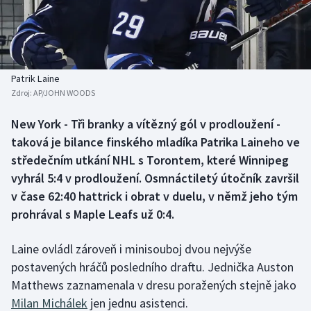
Baseball a softbal
Soutěže
Basketbal
Historické návraty
Biatlon
Aplikace ČT sport
Patrik Laine
Zdroj:
AP/JOHN WOODS
Boby a skeleton
AZ kvíz
New York - Tři branky a vítězný gól v prodloužení -
taková je bilance finského mladíka Patrika Laineho ve
Box
středečním utkání NHL s Torontem, které Winnipeg
Curling
vyhrál 5:4 v prodloužení. Osmnáctiletý útočník završil
v čase 62:40 hattrick i obrat v duelu, v němž jeho tým
Dostihy
prohrával s Maple Leafs už 0:4.
Florbal
Laine ovládl zároveň i minisouboj dvou nejvýše
postavených hráčů posledního draftu. Jednička Auston
Futsal
Matthews zaznamenala v dresu poražených stejně jako
Milan Michálek
jen jednu asistenci.
Golf