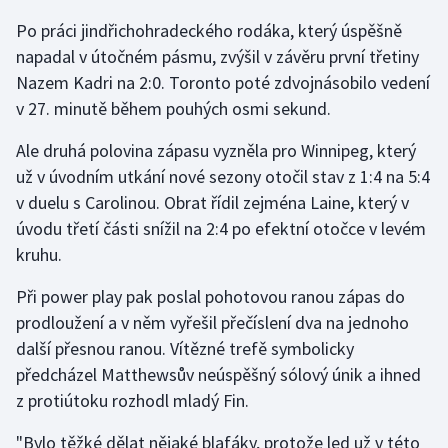
Po práci jindřichohradeckého rodáka, který úspěšně
Gymnastika
napadal v útočném pásmu, zvýšil v závěru první třetiny
Nazem Kadri na 2:0. Toronto poté zdvojnásobilo vedení
Házená
v 27. minutě během pouhých osmi sekund.
Jezdectví
Ale druhá polovina zápasu vyzněla pro Winnipeg, který
už v úvodním utkání nové sezony otočil stav z 1:4 na 5:4
Judo
v duelu s Carolinou. Obrat řídil zejména Laine, který v
úvodu třetí části snížil na 2:4 po efektní otočce v levém
Krasobruslení
kruhu.
Lezení
Při power play pak poslal pohotovou ranou zápas do
prodloužení a v něm vyřešil přečíslení dva na jednoho
Lyže a snowboard
další přesnou ranou. Vítězné trefě symbolicky
předcházel Matthewsův neúspěšný sólový únik a ihned
Moderní pětiboj
z protiútoku rozhodl mladý Fin.
Motorsport
"Bylo těžké dělat nějaké blafáky, protože led už v této