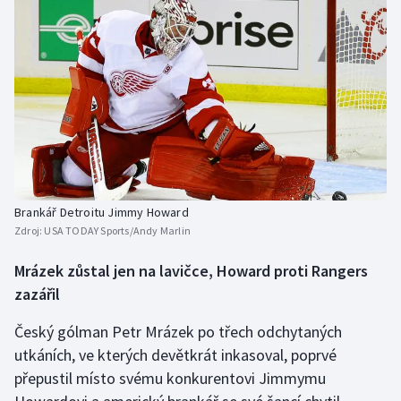
Stolní tenis
Triatlon
Veslování
Vodní slalom
Volejbal
Brankář Detroitu Jimmy Howard
Ostatní
Zdroj:
USA TODAY Sports/Andy Marlin
Mrázek zůstal jen na lavičce, Howard proti Rangers
zazářil
Český gólman Petr Mrázek po třech odchytaných
utkáních, ve kterých devětkrát inkasoval, poprvé
přepustil místo svému konkurentovi Jimmymu