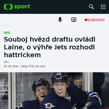
POPULÁRNÍ
SLEDOVAT
Fotbal
NHL
Souboj hvězd draftu ovládl
Hokej
Laine, o výhře Jets rozhodl
hattrickem
Tenis
dot
Atletika
20. 10. 2016
|
Zdroj:
ČTK
,
nhl.com
Cyklistika
DALŠÍ SPORTY
Americký fotbal
NEPŘEHLÉDNĚTE