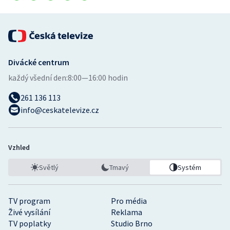
Divácké centrum
každý všední den:
8:00—16:00 hodin
261 136 113
info@ceskatelevize.cz
Vzhled
Světlý
Tmavý
Systém
TV program
Pro média
Živé vysílání
Reklama
TV poplatky
Studio Brno