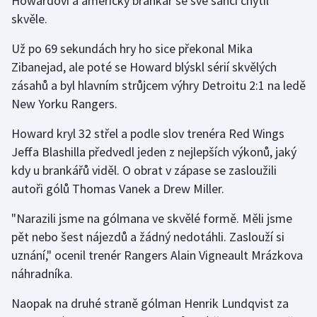
Howardovi a americký brankář se své šancí chytil
skvěle.
Už po 69 sekundách hry ho sice překonal Mika
Zibanejad, ale poté se Howard blýskl sérií skvělých
zásahů a byl hlavním strůjcem výhry Detroitu 2:1 na ledě
New Yorku Rangers.
Howard kryl 32 střel a podle slov trenéra Red Wings
Jeffa Blashilla předvedl jeden z nejlepších výkonů, jaký
kdy u brankářů viděl. O obrat v zápase se zasloužili
autoři gólů Thomas Vanek a Drew Miller.
"Narazili jsme na gólmana ve skvělé formě. Měli jsme
pět nebo šest nájezdů a žádný nedotáhli. Zaslouží si
uznání," ocenil trenér Rangers Alain Vigneault Mrázkova
náhradníka.
Naopak na druhé straně gólman Henrik Lundqvist za