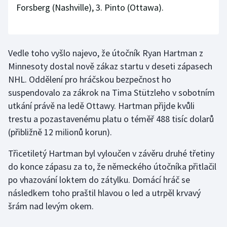
Forsberg (Nashville), 3. Pinto (Ottawa).
Olympijské hry
Parasport
Vedle toho vyšlo najevo, že útočník Ryan Hartman z
Plavání
Minnesoty dostal nově zákaz startu v deseti zápasech
NHL. Oddělení pro hráčskou bezpečnost ho
Plážový volejbal
suspendovalo za zákrok na Tima Stützleho v sobotním
utkání právě na ledě Ottawy. Hartman přijde kvůli
Ragby
trestu a pozastavenému platu o téměř 488 tisíc dolarů
(přibližně 12 milionů korun).
Rychlobruslení
Třicetiletý Hartman byl vyloučen v závěru druhé třetiny
Rychlostní kanoistika
do konce zápasu za to, že německého útočníka přitlačil
po vhazování loktem do zátylku. Domácí hráč se
Short track
následkem toho praštil hlavou o led a utrpěl krvavý
šrám nad levým okem.
Sportovní střelba