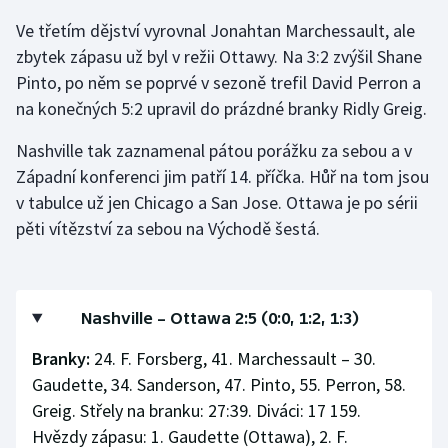
Ve třetím dějství vyrovnal Jonahtan Marchessault, ale
Gymnastika
zbytek zápasu už byl v režii Ottawy. Na 3:2 zvýšil Shane
Pinto, po něm se poprvé v sezoně trefil David Perron a
Házená
na konečných 5:2 upravil do prázdné branky Ridly Greig.
Jezdectví
Nashville tak zaznamenal pátou porážku za sebou a v
Západní konferenci jim patří 14. příčka. Hůř na tom jsou
Judo
v tabulce už jen Chicago a San Jose. Ottawa je po sérii
pěti vítězství za sebou na Východě šestá.
Krasobruslení
Lezení
Nashville – Ottawa 2:5 (0:0, 1:2, 1:3)
Lyže a snowboard
Branky:
24. F. Forsberg, 41. Marchessault – 30.
Moderní pětiboj
Gaudette, 34. Sanderson, 47. Pinto, 55. Perron, 58.
Greig. Střely na branku: 27:39. Diváci: 17 159.
Motorsport
Hvězdy zápasu: 1. Gaudette (Ottawa), 2. F.