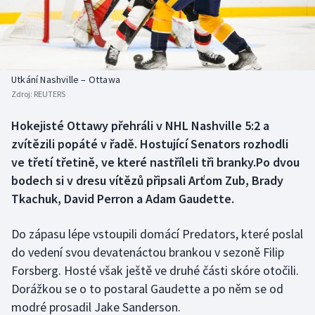
Baseball a softbal
Soutěže
Basketbal
Historické návraty
Biatlon
Aplikace ČT sport
Utkání Nashville – Ottawa
Zdroj:
REUTERS
Boby a skeleton
AZ kvíz
Hokejisté Ottawy přehráli v NHL Nashville 5:2 a
zvítězili popáté v řadě. Hostující Senators rozhodli
Box
ve třetí třetině, ve které nastříleli tři branky.Po dvou
Curling
bodech si v dresu vítězů připsali Arťom Zub, Brady
Tkachuk, David Perron a Adam Gaudette.
Dostihy
Do zápasu lépe vstoupili domácí Predators, které poslal
Florbal
do vedení svou devatenáctou brankou v sezoně Filip
Forsberg. Hosté však ještě ve druhé části skóre otočili.
Futsal
Dorážkou se o to postaral Gaudette a po něm se od
modré prosadil Jake Sanderson.
Golf