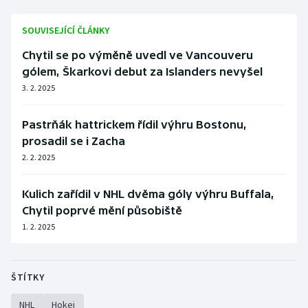
Stolní tenis
SOUVISEJÍCÍ ČLÁNKY
Triatlon
Chytil se po výměně uvedl ve Vancouveru
gólem, Škarkovi debut za Islanders nevyšel
Veslování
3. 2. 2025
Vodní slalom
Pastrňák hattrickem řídil výhru Bostonu,
Volejbal
prosadil se i Zacha
2. 2. 2025
Ostatní
Kulich zařídil v NHL dvěma góly výhru Buffala,
Chytil poprvé mění působiště
1. 2. 2025
ŠTÍTKY
NHL
Hokej