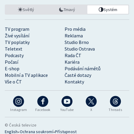
Světlý
Tmavý
Systém
TV program
Pro média
Živé vysílání
Reklama
TV poplatky
Studio Brno
Teletext
Studio Ostrava
Podcasty
Rada ČT
Počasí
Kariéra
E-shop
Podávání námětů
Mobilní a TV aplikace
Časté dotazy
Vše o ČT
Kontakty
Instagram
Facebook
YouTube
X
Threads
© Česká televize
•
•
English
Ochrana soukromí
Přístupnost