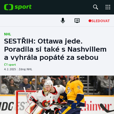
POPULÁRNÍ
SLEDOVAT
Fotbal
NHL
SESTŘIH: Ottawa jede.
Hokej
Poradila si také s Nashvillem
a vyhrála popáté za sebou
Tenis
ČT sport
Atletika
4. 2. 2025
|
Zdroj:
NHL
Cyklistika
DALŠÍ SPORTY
Americký fotbal
NEPŘEHLÉDNĚTE