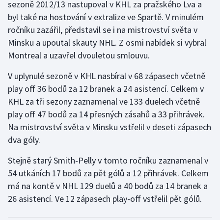
sezoně 2012/13 nastupoval v KHL za pražského Lva a
Olympijské hry
byl také na hostování v extralize ve Spartě. V minulém
ročníku zazářil, představil se i na mistrovství světa v
Parasport
Minsku a upoutal skauty NHL. Z osmi nabídek si vybral
Montreal a uzavřel dvouletou smlouvu.
Plavání
V uplynulé sezoně v KHL nasbíral v 68 zápasech včetně
Plážový volejbal
play off 36 bodů za 12 branek a 24 asistencí. Celkem v
KHL za tři sezony zaznamenal ve 133 duelech včetně
Ragby
play off 47 bodů za 14 přesných zásahů a 33 přihrávek.
Na mistrovství světa v Minsku vstřelil v deseti zápasech
Rychlobruslení
dva góly.
Rychlostní kanoistika
Stejně starý Smith-Pelly v tomto ročníku zaznamenal v
54 utkáních 17 bodů za pět gólů a 12 přihrávek. Celkem
Short track
má na kontě v NHL 129 duelů a 40 bodů za 14 branek a
26 asistencí. Ve 12 zápasech play-off vstřelil pět gólů.
Sportovní střelba