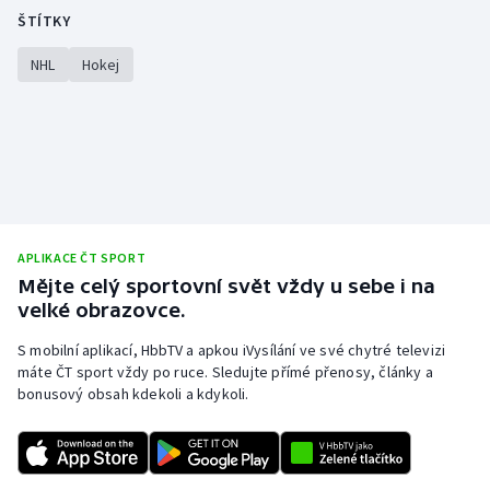
Stolní tenis
ŠTÍTKY
NHL
Hokej
Triatlon
Veslování
Vodní slalom
Volejbal
APLIKACE ČT SPORT
Ostatní
Mějte celý sportovní svět vždy u sebe i na
velké obrazovce.
S mobilní aplikací, HbbTV a apkou iVysílání ve své chytré televizi
máte ČT sport vždy po ruce. Sledujte přímé přenosy, články a
bonusový obsah kdekoli a kdykoli.