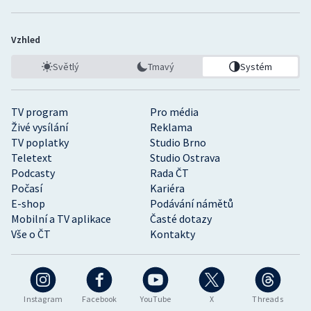
Vzhled
Světlý
Tmavý
Systém
TV program
Pro média
Živé vysílání
Reklama
TV poplatky
Studio Brno
Teletext
Studio Ostrava
Podcasty
Rada ČT
Počasí
Kariéra
E-shop
Podávání námětů
Mobilní a TV aplikace
Časté dotazy
Vše o ČT
Kontakty
Instagram
Facebook
YouTube
X
Threads