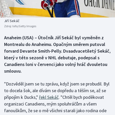
Baseball a softbal
Soutěže
Basketbal
Historické návraty
Jiří Sekáč
Zdroj:
Isifa/Getty Images
Biatlon
Aplikace ČT sport
Anaheim (USA) – Útočník Jiří Sekáč byl vyměněn z
Boby a skeleton
AZ kvíz
Montrealu do Anaheimu. Opačným směrem putoval
forvard Devante Smith-Pelly. Dvaadvacetiletý Sekáč,
Box
který v této sezoně v NHL debutuje, podepsal s
Canadiens loni v červenci jako volný hráč dvouletou
Curling
smlouvu.
Dostihy
"Dozvěděl jsem se tu zprávu, když jsem se probudil. Byl
Florbal
to docela šok, ale dívám se dopředu a těším se, až se
připojím k Ducks,"
řekl Sekáč
. "Chtěl bych poděkovat
Futsal
organizaci Canadiens, mým spoluhráčům a všem
fanouškům, že se o mě všichni starali jako rodina ode
Golf