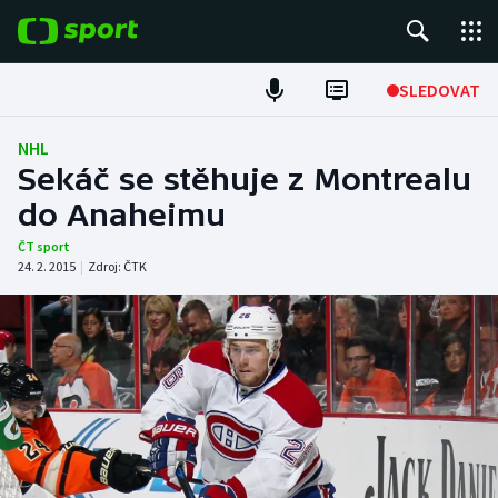
POPULÁRNÍ
SLEDOVAT
Fotbal
NHL
Sekáč se stěhuje z Montrealu
Hokej
do Anaheimu
Tenis
ČT sport
24. 2. 2015
|
Zdroj:
ČTK
Atletika
Cyklistika
DALŠÍ SPORTY
Americký fotbal
NEPŘEHLÉDNĚTE