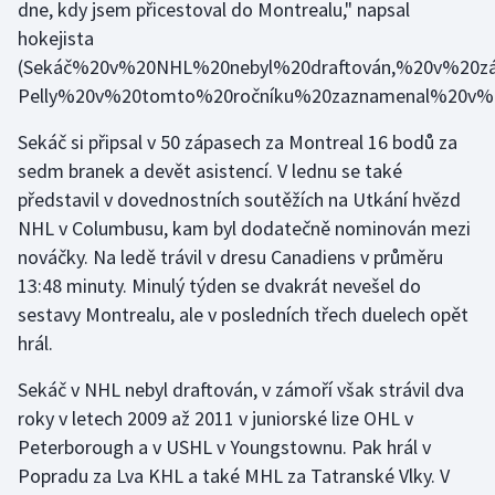
dne, kdy jsem přicestoval do Montrealu,"
napsal
hokejista
Gymnastika
(Sekáč%20v%20NHL%20nebyl%20draftován,%20v%20z
Pelly%20v%20tomto%20ročníku%20zaznamenal%20v
Házená
Sekáč si připsal v 50 zápasech za Montreal 16 bodů za
Jezdectví
sedm branek a devět asistencí. V lednu se také
představil v dovednostních soutěžích na Utkání hvězd
Judo
NHL v Columbusu, kam byl dodatečně nominován mezi
nováčky. Na ledě trávil v dresu Canadiens v průměru
Krasobruslení
13:48 minuty. Minulý týden se dvakrát nevešel do
sestavy Montrealu, ale v posledních třech duelech opět
Lezení
hrál.
Lyže a snowboard
Sekáč v NHL nebyl draftován, v zámoří však strávil dva
roky v letech 2009 až 2011 v juniorské lize OHL v
Moderní pětiboj
Peterborough a v USHL v Youngstownu. Pak hrál v
Popradu za Lva KHL a také MHL za Tatranské Vlky. V
Motorsport