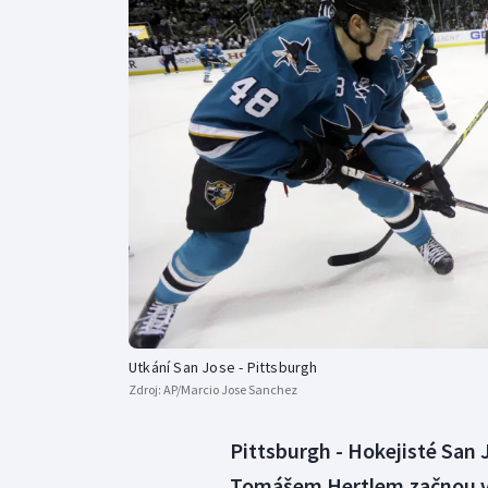
Curling
Dostihy
Florbal
Futsal
Golf
Gymnastika
Utkání San Jose - Pittsburgh
Zdroj:
AP/Marcio Jose Sanchez
Pittsburgh - Hokejisté San
Tomášem Hertlem začnou v n