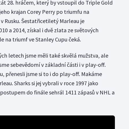
t 28. hráčem, který by vstoupil do Triple Gold
 jeho krajan Corey Perry po triumfu na
 Rusku. Šestatřicetiletý Marleau je
10 a 2014, získal i dvě zlata ze světových
le na triumf ve Stanley Cupu čeká.
lých letech jsme měli také skvělá mužstva, ale
 jsme sebevědomí v základní části i v play-off.
, přenesli jsme si to i do play-off. Makáme
eau. Sharks si jej vybrali v roce 1997 jako
 postupem do finále sehrál 1411 zápasů v NHL a