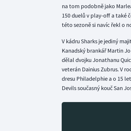
na tom podobně jako Marleau
150 duelů v play-off a také č
této sezoně si navíc řekl o
V kádru Sharks je jediný maj
Kanadský brankář Martin Jone
dělal dvojku Jonathanu Quick
veterán Dainius Zubrus. V ro
dresu Philadelphie a o 15 le
Devils současný kouč San Jo