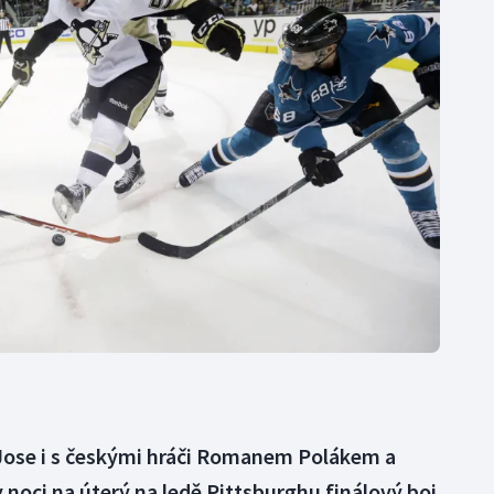
Moderní pětiboj
Triatlon
Motorsport
Veslování
Olympijské hry
Vodní slalom
Parasport
Volejbal
Plavání
Ostatní
Plážový volejbal
 Jose i s českými hráči Romanem Polákem a
oci na úterý na ledě Pittsburghu finálový boj