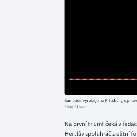
San Jose vyrukuje na Pittsburg s plno
Zdroj:
ČT sport
Na první triumf čeká v řadá
Hertlův spoluhráč z elitní fo