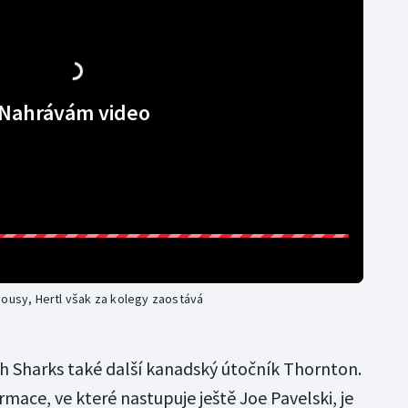
Nahrávám video
vousy, Hertl však za kolegy zaostává
ch Sharks také další kanadský útočník Thornton.
rmace, ve které nastupuje ještě Joe Pavelski, je