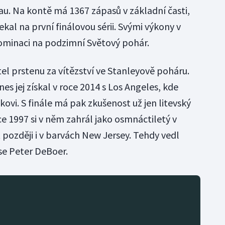
. Na kontě má 1367 zápasů v základní časti,
ekal na první finálovou sérii. Svými výkony v
 nominaci na podzimní Světový pohár.
itel prstenu za vítězství ve Stanleyově poháru.
s jej získal v roce 2014 s Los Angeles, kde
ovi. S finále má pak zkušenost už jen litevský
ce 1997 si v něm zahrál jako osmnáctiletý v
t později i v barvách New Jersey. Tehdy vedl
se Peter DeBoer.