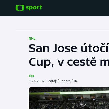
POPULÁRNÍ
DALŠÍ SPORTY
Fotbal
Americký fotbal
NHL
San Jose útoč
Hokej
Baseball a softbal
Cup, v cestě m
Tenis
Basketbal
Atletika
Biatlon
dot
30. 5. 2016
|
Zdroj:
ČT sport
,
ČTK
Cyklistika
Boby a skeleton
Box