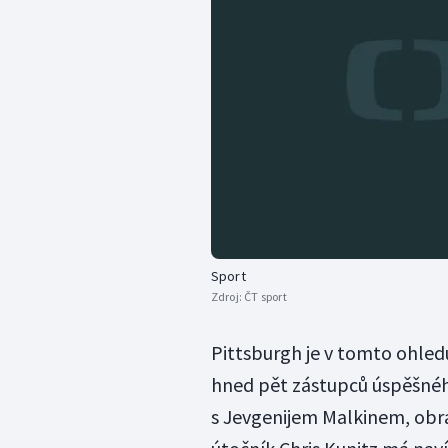
Sport
Zdroj:
ČT sport
Pittsburgh je v tomto ohled
hned pět zástupců úspěšného
s Jevgenijem Malkinem, obrá