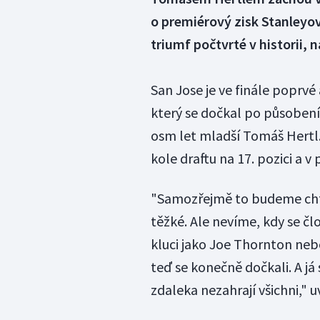
o premiérový zisk Stanley
triumf počtvrté v historii, n
San Jose je ve finále poprvé
který se dočkal po působení 
osm let mladší Tomáš Hertl. 
kole draftu na 17. pozici a v 
"Samozřejmě to budeme chtí
těžké. Ale nevíme, kdy se čl
kluci jako Joe Thornton nebo
teď se konečně dočkali. A já 
zdaleka nezahrají všichni," u