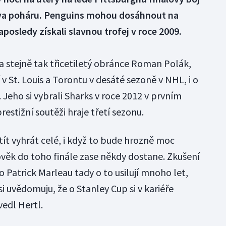
ova poháru. Penguins mohou dosáhnout na
aposledy získali slavnou trofej v roce 2009.
 a stejně tak třicetiletý obránce Roman Polák,
v St. Louis a Torontu v desáté sezoně v NHL, i o
Jeho si vybrali Sharks v roce 2012 v prvním
prestižní soutěži hraje třetí sezonu.
t vyhrát celé, i když to bude hrozně moc
ověk do toho finále zase někdy dostane. Zkušení
 Patrick Marleau tady o to usilují mnoho let,
si uvědomuju, že o Stanley Cup si v kariéře
vedl Hertl.