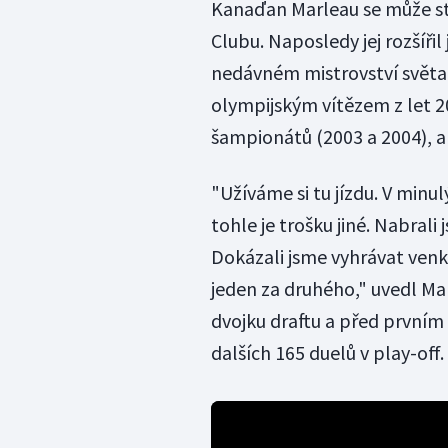
Kanaďan Marleau se může stá
Clubu. Naposledy jej rozšířil
nedávném mistrovství světa v
olympijským vítězem z let 20
šampionátů (2003 a 2004), a
"Užíváme si tu jízdu. V minu
tohle je trošku jiné. Nabrali
Dokázali jsme vyhrávat venku
jeden za druhého," uvedl Marl
dvojku draftu a před prvním
dalších 165 duelů v play-off.