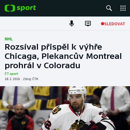
POPULÁRNÍ
SLEDOVAT
Fotbal
NHL
Rozsíval přispěl k výhře
Hokej
Chicaga, Plekancův Montreal
prohrál v Coloradu
Tenis
ČT sport
Atletika
18. 2. 2016
|
Zdroj:
ČTK
Cyklistika
DALŠÍ SPORTY
Americký fotbal
NEPŘEHLÉDNĚTE