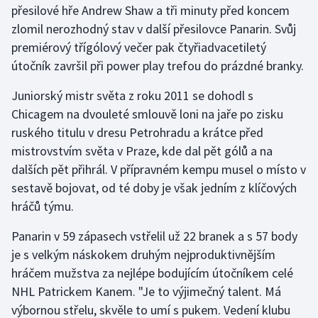
přesilové hře Andrew Shaw a tři minuty před koncem
zlomil nerozhodný stav v další přesilovce Panarin. Svůj
Gymnastika
premiérový třígólový večer pak čtyřiadvacetiletý
útočník završil při power play trefou do prázdné branky.
Házená
Juniorský mistr světa z roku 2011 se dohodl s
Jezdectví
Chicagem na dvouleté smlouvě loni na jaře po zisku
ruského titulu v dresu Petrohradu a krátce před
Judo
mistrovstvím světa v Praze, kde dal pět gólů a na
dalších pět přihrál. V přípravném kempu musel o místo v
Krasobruslení
sestavě bojovat, od té doby je však jedním z klíčových
Lezení
hráčů týmu.
Panarin v 59 zápasech vstřelil už 22 branek a s 57 body
Lyže a snowboard
je s velkým náskokem druhým nejproduktivnějším
Moderní pětiboj
hráčem mužstva za nejlépe bodujícím útočníkem celé
NHL Patrickem Kanem. "Je to výjimečný talent. Má
Motorsport
výbornou střelu, skvěle to umí s pukem. Vedení klubu