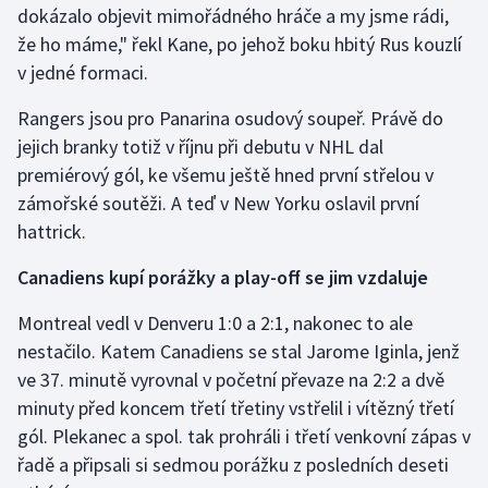
dokázalo objevit mimořádného hráče a my jsme rádi,
Olympijské hry
že ho máme," řekl Kane, po jehož boku hbitý Rus kouzlí
v jedné formaci.
Parasport
Rangers jsou pro Panarina osudový soupeř. Právě do
Plavání
jejich branky totiž v říjnu při debutu v NHL dal
premiérový gól, ke všemu ještě hned první střelou v
Plážový volejbal
zámořské soutěži. A teď v New Yorku oslavil první
hattrick.
Ragby
Canadiens kupí porážky a play-off se jim vzdaluje
Rychlobruslení
Montreal vedl v Denveru 1:0 a 2:1, nakonec to ale
Rychlostní kanoistika
nestačilo. Katem Canadiens se stal Jarome Iginla, jenž
ve 37. minutě vyrovnal v početní převaze na 2:2 a dvě
Short track
minuty před koncem třetí třetiny vstřelil i vítězný třetí
gól. Plekanec a spol. tak prohráli i třetí venkovní zápas v
Sportovní střelba
řadě a připsali si sedmou porážku z posledních deseti