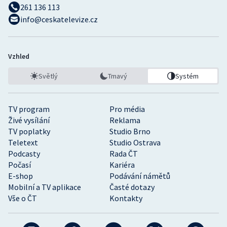
261 136 113
info@ceskatelevize.cz
Vzhled
Světlý
Tmavý
Systém
TV program
Pro média
Živé vysílání
Reklama
TV poplatky
Studio Brno
Teletext
Studio Ostrava
Podcasty
Rada ČT
Počasí
Kariéra
E-shop
Podávání námětů
Mobilní a TV aplikace
Časté dotazy
Vše o ČT
Kontakty