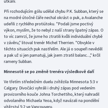
utkání.
Stolní tenis
Při rozhodujícím gólu udělal chybu P.K. Subban, který se
Triatlon
na modré útočné čáře nechal okrást o puk, a Avalanche
udeřili z rychlého protiútoku. "Podali jsme poctivý
Veslování
výkon, myslím, že to nebyl z naší strany špatný zápas. O
to víc zamrzí, že jsme ho ztratili kvůli individuální chybě
Vodní slalom
v závěru," litoval trenér Michel Therrien. "Obvykle v
těchto situacích puk nastřelím. Ale já o soupeři nevěděl
Volejbal
a pak už si jen pamatuji, jak jsem ztratil balanc...," krčil
rameny Subban.
Ostatní
Minnesotě se po změně trenéra výsledkově daří
Ve třetím středečním duelu zvítězila Minnesota 5:3 v
Calgary. Divočáci vyhráli i druhý zápas pod vedením
provizorního kouče Johna Torchettiho, který nahradil
odvolaného Michaela Yeoa, když navázali na pondělní
vítězství 5:2 ve Vancouveru.