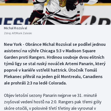
Baseball a softbal
Soutěže
Basketbal
Historické návraty
Biatlon
Aplikace ČT sport
Michal Rozsíval
Zdroj:
AP/Mark Zaleski
Boby a skeleton
AZ kvíz
New York - Obránce Michal Rozsíval se podílel jednou
asistencí na výhře Chicaga 5:3 v Madison Square
Box
Garden proti Rangers. Hrdinou souboje dvou elitních
Curling
týmů ligy se stal ruský nováček Artemi Panarin, který
poprvé v kariéře vstřelil hattrick. Útočník Tomáš
Dostihy
Plekanec přihrál na jeden gól Montrealu, Canadiens
ale prohráli 2:3 na ledě Colorada.
Florbal
Objev letošní sezony Panarin nejprve ve 31. minutě
Futsal
zvyšoval vedení hostů na 2:0. Rangers pak třemi góly
skóre otočili, v polovině třetí třetiny ale vyrovnal v
Golf