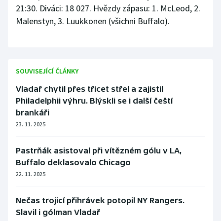
21:30. Diváci: 18 027. Hvězdy zápasu: 1. McLeod, 2.
Malenstyn, 3. Luukkonen (všichni Buffalo).
SOUVISEJÍCÍ ČLÁNKY
Vladař chytil přes třicet střel a zajistil
Philadelphii výhru. Blýskli se i další čeští
brankáři
23. 11. 2025
Pastrňák asistoval při vítězném gólu v LA,
Buffalo deklasovalo Chicago
22. 11. 2025
Nečas trojicí přihrávek potopil NY Rangers.
Slavil i gólman Vladař