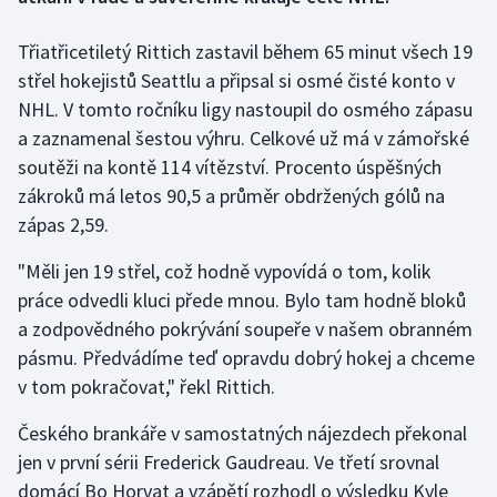
Třiatřicetiletý Rittich zastavil během 65 minut všech 19
Gymnastika
střel hokejistů Seattlu a připsal si osmé čisté konto v
Házená
NHL. V tomto ročníku ligy nastoupil do osmého zápasu
a zaznamenal šestou výhru. Celkové už má v zámořské
Jezdectví
soutěži na kontě 114 vítězství. Procento úspěšných
zákroků má letos 90,5 a průměr obdržených gólů na
Judo
zápas 2,59.
Krasobruslení
"Měli jen 19 střel, což hodně vypovídá o tom, kolik
práce odvedli kluci přede mnou. Bylo tam hodně bloků
Lezení
a zodpovědného pokrývání soupeře v našem obranném
pásmu. Předvádíme teď opravdu dobrý hokej a chceme
Lyže a snowboard
v tom pokračovat," řekl Rittich.
Moderní pětiboj
Českého brankáře v samostatných nájezdech překonal
jen v první sérii Frederick Gaudreau. Ve třetí srovnal
Motorsport
domácí Bo Horvat a vzápětí rozhodl o výsledku Kyle