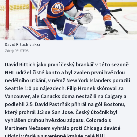
Baseball a softbal
Soutěže
Basketbal
Historické návraty
Biatlon
Aplikace ČT sport
David Rittich v akci
Boby a skeleton
AZ kvíz
Zdroj:
REUTERS
Box
David Rittich jako první český brankář v této sezoně
NHL udržel čisté konto a byl zvolen první hvězdou
Curling
nedělního utkání, v němž New York Islanders porazili
Seattle 1:0 po nájezdech. Filip Hronek skóroval za
Dostihy
Vancouver, ale Canucks doma nestačili na Calgary a
podlehli 2:5. David Pastrňák přihrál na gól Bostonu,
Florbal
který prohrál 1:3 se San Jose. Český útočník byl
vyhlášen druhou hvězdou zápasu. Colorado s
Futsal
Martinem Nečasem vyhrálo proti Chicagu deváté
utkání v řadě a suverénně kraluje celé NHL.
Golf