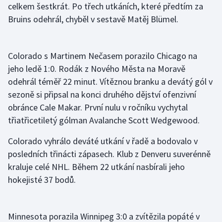
celkem šestkrát. Po třech utkáních, které předtím za
Bruins odehrál, chyběl v sestavě Matěj Blümel.
Colorado s Martinem Nečasem porazilo Chicago na
jeho ledě 1:0. Rodák z Nového Města na Moravě
odehrál téměř 22 minut. Vítěznou branku a devátý gól v
sezoně si připsal na konci druhého dějství ofenzivní
obránce Cale Makar. První nulu v ročníku vychytal
třiatřicetiletý gólman Avalanche Scott Wedgewood.
Colorado vyhrálo deváté utkání v řadě a bodovalo v
posledních třinácti zápasech. Klub z Denveru suverénně
kraluje celé NHL. Během 22 utkání nasbírali jeho
hokejisté 37 bodů.
Minnesota porazila Winnipeg 3:0 a zvítězila popáté v