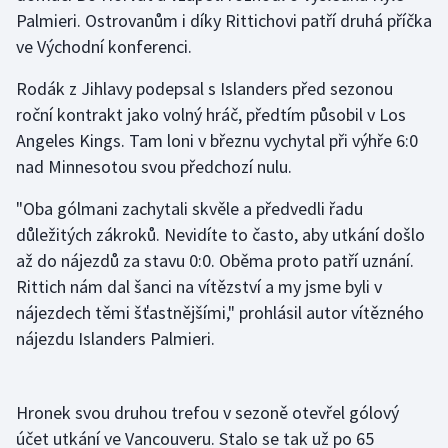
Palmieri. Ostrovanům i díky Rittichovi patří druhá příčka
Olympijské hry
ve Východní konferenci.
Parasport
Rodák z Jihlavy podepsal s Islanders před sezonou
roční kontrakt jako volný hráč, předtím působil v Los
Plavání
Angeles Kings. Tam loni v březnu vychytal při výhře 6:0
nad Minnesotou svou předchozí nulu.
Plážový volejbal
"Oba gólmani zachytali skvěle a předvedli řadu
Ragby
důležitých zákroků. Nevidíte to často, aby utkání došlo
až do nájezdů za stavu 0:0. Oběma proto patří uznání.
Rychlobruslení
Rittich nám dal šanci na vítězství a my jsme byli v
nájezdech těmi šťastnějšími," prohlásil autor vítězného
Rychlostní kanoistika
nájezdu Islanders Palmieri.
Short track
Hronek svou druhou trefou v sezoně otevřel gólový
Sportovní střelba
účet utkání ve Vancouveru. Stalo se tak už po 65