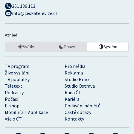
261 136 113
info@ceskatelevize.cz
Vzhled
Světlý
Tmavý
Systém
TV program
Pro média
Živé vysílání
Reklama
TV poplatky
Studio Brno
Teletext
Studio Ostrava
Podcasty
Rada ČT
Počasí
Kariéra
E-shop
Podávání námětů
Mobilní a TV aplikace
Časté dotazy
Vše o ČT
Kontakty