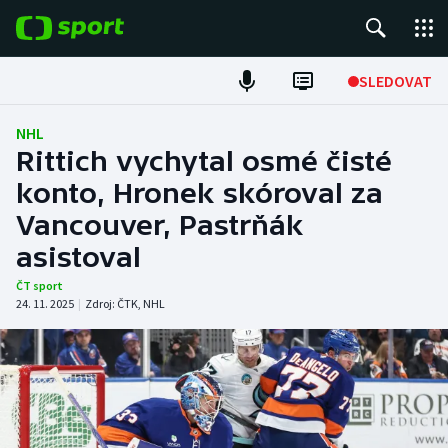
POPULÁRNÍ
SLEDOVAT
Fotbal
NHL
Rittich vychytal osmé čisté
Hokej
konto, Hronek skóroval za
Vancouver, Pastrňák
Tenis
asistoval
Atletika
ČT sport
24. 11. 2025
|
Zdroj:
ČTK
,
NHL
Cyklistika
DALŠÍ SPORTY
Americký fotbal
NEPŘEHLÉDNĚTE