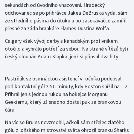
Stolní tenis
sekundách od úvodního vhazování. Hradecký
odchovanec se po přihrávce Jakea DeBruska vydal sám
Triatlon
ze středního pásma do útoku a po zasekávačce zamířil
přesně za záda brankáře Flames Dustina Wolfa.
Veslování
Calgary však vývoj derby s kanadským protivníkem
Vodní slalom
otočilo a vyhrálo potřetí za sebou. Na straně vítězů byl i
český dlouhán Adam Klapka, jenž si připsal dva hity.
Volejbal
Ostatní
Pastrňák se osmnáctou asistencí v ročníku podepsal
pod kontaktní gól z 51. minuty, kdy Boston snížil na 1:2.
Přihrál jen s jednou rukou na hokejce Morganu
Geekiemu, který už snadno dostal puk za brankovou
čáru.
Na víc se Bruins nevzmohli, ačkoli sám střelec zlatého
gólu z loňského mistrovství světa ohrozil branku Sharks