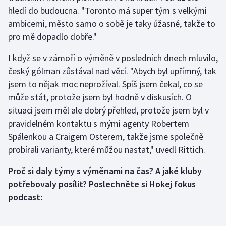
hledí do budoucna. "Toronto má super tým s velkými
ambicemi, město samo o sobě je taky úžasné, takže to
Gymnastika
pro mě dopadlo dobře."
Házená
I když se v zámoří o výměně v posledních dnech mluvilo,
český gólman zůstával nad věcí. "Abych byl upřímný, tak
Jezdectví
jsem to nějak moc neprožíval. Spíš jsem čekal, co se
Judo
může stát, protože jsem byl hodně v diskusích. O
situaci jsem měl ale dobrý přehled, protože jsem byl v
Krasobruslení
pravidelném kontaktu s mými agenty Robertem
Spálenkou a Craigem Osterem, takže jsme společně
Lezení
probírali varianty, které můžou nastat," uvedl Rittich.
Lyže a snowboard
Proč si daly týmy s výměnami na čas? A jaké kluby
potřebovaly posílit? Poslechněte si Hokej fokus
Moderní pětiboj
podcast:
Motorsport