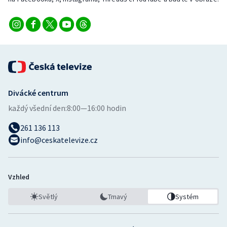
Divácké centrum
každý všední den:
8:00—16:00 hodin
261 136 113
info@ceskatelevize.cz
Vzhled
Světlý
Tmavý
Systém