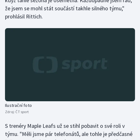
když tahle sezona je ošemetná. Každopádně jsem rád,
Stolní tenis
že jsem se mohl stát součástí takhle silného týmu,"
prohlásil Rittich.
Triatlon
Veslování
Vodní slalom
Volejbal
Ostatní
Ilustrační foto
Zdroj:
ČT sport
S trenéry Maple Leafs už se stihl pobavit o své roli v
týmu. "Měli jsme pár telefonátů, ale tohle je předčasné