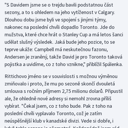
"S Davidem jsme se o trejdu bavili podstatnou část
Olympijské hry
sezony, a to s ohledem na jeho vytíženost v Calgary.
Dlouhou dobu jsme byli ve spojení s jinými týmy,
Parasport
nakonec na poslední chvíli dopadlo Toronto. Jde do
mužstva, které chce hrát o Stanley Cup a má letos šanci
Plavání
udělat slušný výsledek. Jaká bude jeho pozice, to se
teprve ukáže: Campbell má neskutečnou fazonu,
Plážový volejbal
Andersen je zraněný, takže David je pro Toronto taková
Ragby
pojistka a uvidíme, co z toho vznikne," přiblížil Spálenka.
Rittichovo jméno se v souvislosti s možnou výměnou
Rychlobruslení
zmiňovalo i proto, že mu po sezoně skončí dvouletá
smlouva s ročním příjmem 2,75 milionu dolarů. Připustil
Rychlostní kanoistika
ale, že ohledně nové adresy si nemohl zrovna příliš
Short track
vybírat. "Čekal jsem, co z toho bude. Pak z toho na
poslední chvíli vyplavalo Toronto, což je zatím
Sportovní střelba
neúspěšnější klub v kanadské divizi. Vede si dobře, i