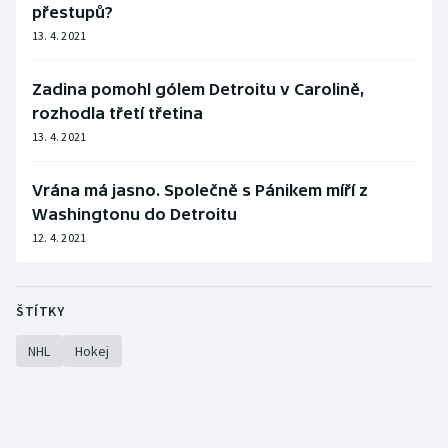
přestupů?
13. 4. 2021
Zadina pomohl gólem Detroitu v Carolině,
rozhodla třetí třetina
13. 4. 2021
Vrána má jasno. Společně s Pánikem míří z
Washingtonu do Detroitu
12. 4. 2021
ŠTÍTKY
NHL
Hokej