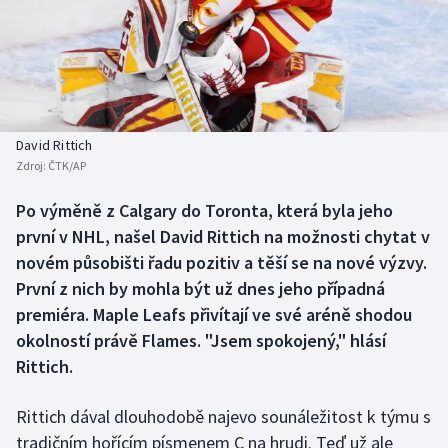
Baseball a softbal
Soutěže
Basketbal
Historické návraty
Biatlon
Aplikace ČT sport
David Rittich
Boby a skeleton
AZ kvíz
Zdroj:
ČTK/AP
Box
Po výměně z Calgary do Toronta, která byla jeho
první v NHL, našel David Rittich na možnosti chytat v
Curling
novém působišti řadu pozitiv a těší se na nové výzvy.
První z nich by mohla být už dnes jeho případná
Dostihy
premiéra. Maple Leafs přivítají ve své aréně shodou
okolností právě Flames. "Jsem spokojený," hlásí
Florbal
Rittich.
Futsal
Rittich dával dlouhodobě najevo sounáležitost k týmu s
tradičním hořícím písmenem C na hrudi. Teď už ale
Golf