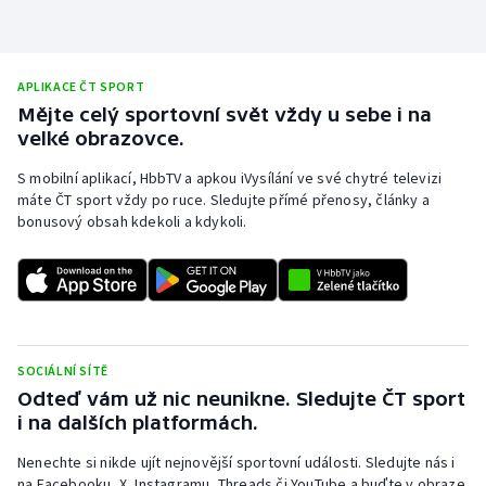
APLIKACE ČT SPORT
Mějte celý sportovní svět vždy u sebe i na
velké obrazovce.
S mobilní aplikací, HbbTV a apkou iVysílání ve své chytré televizi
máte ČT sport vždy po ruce. Sledujte přímé přenosy, články a
bonusový obsah kdekoli a kdykoli.
SOCIÁLNÍ SÍTĚ
Odteď vám už nic neunikne. Sledujte ČT sport
i na dalších platformách.
Nenechte si nikde ujít nejnovější sportovní události. Sledujte nás i
na Facebooku, X, Instagramu, Threads či YouTube a buďte v obraze.