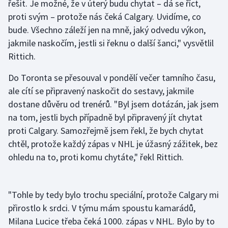
řešit. Je možné, že v úterý budu chytat – dá se říct,
proti svým – protože nás čeká Calgary. Uvidíme, co
bude. Všechno záleží jen na mně, jaký odvedu výkon,
jakmile naskočím, jestli si řeknu o další šanci," vysvětlil
Rittich.
Do Toronta se přesouval v pondělí večer tamního času,
ale cítí se připravený naskočit do sestavy, jakmile
dostane důvěru od trenérů. "Byl jsem dotázán, jak jsem
na tom, jestli bych případně byl připravený jít chytat
proti Calgary. Samozřejmě jsem řekl, že bych chytat
chtěl, protože každý zápas v NHL je úžasný zážitek, bez
ohledu na to, proti komu chytáte," řekl Rittich.
"Tohle by tedy bylo trochu speciální, protože Calgary mi
přirostlo k srdci. V týmu mám spoustu kamarádů,
Milana Lucice třeba čeká 1000. zápas v NHL. Bylo by to