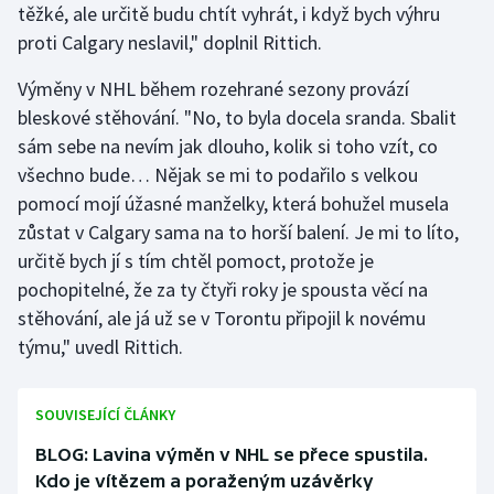
těžké, ale určitě budu chtít vyhrát, i když bych výhru
proti Calgary neslavil," doplnil Rittich.
Výměny v NHL během rozehrané sezony provází
bleskové stěhování. "No, to byla docela sranda. Sbalit
sám sebe na nevím jak dlouho, kolik si toho vzít, co
všechno bude… Nějak se mi to podařilo s velkou
pomocí mojí úžasné manželky, která bohužel musela
zůstat v Calgary sama na to horší balení. Je mi to líto,
určitě bych jí s tím chtěl pomoct, protože je
pochopitelné, že za ty čtyři roky je spousta věcí na
stěhování, ale já už se v Torontu připojil k novému
týmu," uvedl Rittich.
SOUVISEJÍCÍ ČLÁNKY
BLOG: Lavina výměn v NHL se přece spustila.
Kdo je vítězem a poraženým uzávěrky