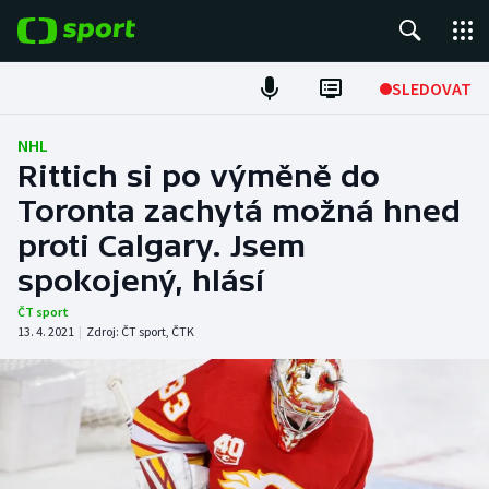
POPULÁRNÍ
SLEDOVAT
Fotbal
NHL
Rittich si po výměně do
Hokej
Toronta zachytá možná hned
proti Calgary. Jsem
Tenis
spokojený, hlásí
Atletika
ČT sport
13. 4. 2021
|
Zdroj:
ČT sport
,
ČTK
Cyklistika
DALŠÍ SPORTY
Americký fotbal
NEPŘEHLÉDNĚTE