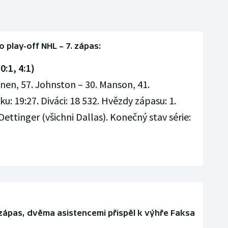
lo play-off NHL – 7. zápas:
0:1, 4:1)
anen, 57. Johnston – 30. Manson, 41.
u: 19:27. Diváci: 18 532. Hvězdy zápasu: 1.
ettinger (všichni Dallas). Konečný stav série:
 zápas, dvěma asistencemi přispěl k výhře Faksa