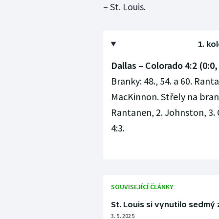
– St. Louis.
1. ko
Dallas – Colorado 4:2 (0:0, 
Branky: 48., 54. a 60. Rant
MacKinnon. Střely na brank
Rantanen, 2. Johnston, 3. O
4:3.
SOUVISEJÍCÍ ČLÁNKY
St. Louis si vynutilo sedmý
3. 5. 2025