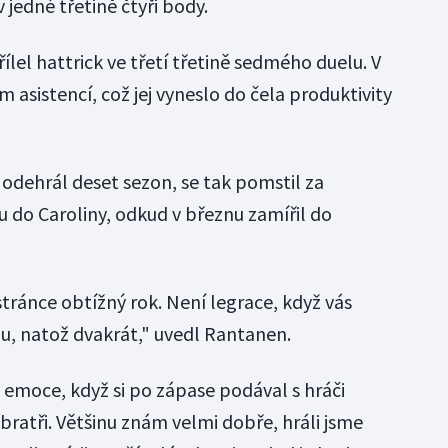
 jedné třetině čtyři body.
lel hattrick ve třetí třetině sedmého duelu. V
dm asistencí, což jej vyneslo do čela produktivity
dehrál deset sezon, se tak pomstil za
do Caroliny, odkud v březnu zamířil do
tránce obtížný rok. Není legrace, když vás
, natož dvakrát," uvedl Rantanen.
é emoce, když si po zápase podával s hráči
 bratři. Většinu znám velmi dobře, hráli jsme