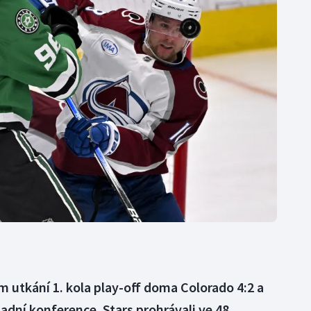
Moderní pětiboj
Triatlon
Motorsport
Veslování
Olympijské hry
Vodní slalom
Parasport
Volejbal
Plavání
Ostatní
Plážový volejbal
ím utkání 1. kola play-off doma Colorado 4:2 a
adní konference. Stars prohrávali ve 48.