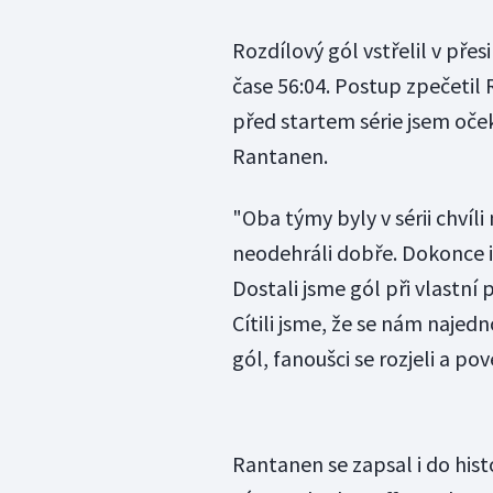
Rozdílový gól vstřelil v pře
čase 56:04. Postup zpečetil
před startem série jsem oče
Rantanen.
"Oba týmy byly v sérii chvíl
neodehráli dobře. Dokonce i 
Dostali jsme gól při vlastní p
Cítili jsme, že se nám najed
gól, fanoušci se rozjeli a po
Rantanen se zapsal i do hist