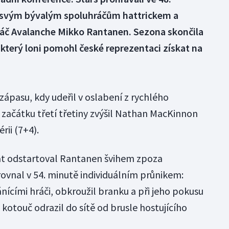
ti svým bývalým spoluhráčům hattrickem a
ráč Avalanche Mikko Rantanen. Sezona skončila
který loni pomohl české reprezentaci získat na
ápasu, kdy udeřil v oslabení z rychlého
začátku třetí třetiny zvýšil Nathan MacKinnon
ii (7+4).
rat odstartoval Rantanen švihem zpoza
rovnal v 54. minutě individuálním průnikem:
ícími hráči, obkroužil branku a při jeho pokusu
 kotouč odrazil do sítě od brusle hostujícího