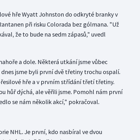
silové hře Wyatt Johnston do odkryté branky v
 Rantanen při risku Colorada bez gólmana. "Už
kával, že to bude na sedm zápasů," uvedl
i nahoře a dole. Některá utkání jsme vůbec
dnes jsme byli první dvě třetiny trochu ospalí.
řesilové hře a v prvním střídání třetí třetiny.
nou hůř dýchá, ale věřili jsme. Pomohl nám první
vedlo se nám několik akcí," pokračoval.
orie NHL. Je první, kdo nasbíral ve dvou