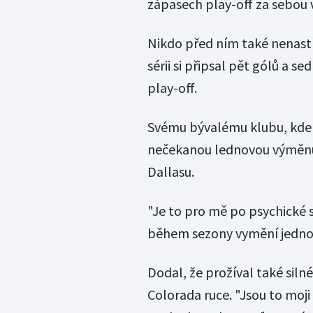
zápasech play-off za sebou v
Nikdo před ním také nenastří
sérii si připsal pět gólů a se
play-off.
Svému bývalému klubu, kde o
nečekanou lednovou výměnu 
Dallasu.
"Je to pro mě po psychické s
během sezony vymění jednou
Dodal, že prožíval také siln
Colorada ruce. "Jsou to moji