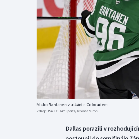
Curling
Dostihy
Florbal
Futsal
Golf
Gymnastika
Mikko Rantanen v utkání s Coloradem
Zdroj:
USA TODAY Sports/Jerome Miron
Dallas porazili v rozhodujíc
postoupil do semifinále Záp