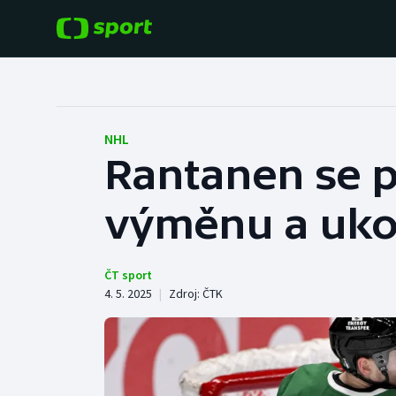
POPULÁRNÍ
DALŠÍ SPORTY
Fotbal
Americký fotbal
NHL
Rantanen se p
Hokej
Baseball a softbal
výměnu a uko
Tenis
Basketbal
Atletika
Biatlon
ČT sport
4. 5. 2025
|
Zdroj:
ČTK
Cyklistika
Boby a skeleton
Box