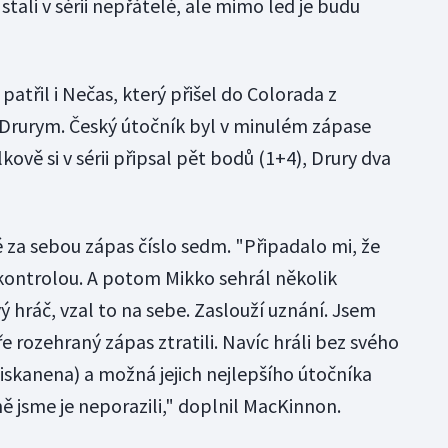
 stali v sérii nepřátelé, ale mimo led je budu
patřil i Nečas, který přišel do Colorada z
 Drurym. Český útočník byl v minulém zápase
ově si v sérii připsal pět bodů (1+4), Drury dva
za sebou zápas číslo sedm. "Připadalo mi, že
ntrolou. A potom Mikko sehrál několik
ý hráč, vzal to na sebe. Zaslouží uznání. Jsem
e rozehraný zápas ztratili. Navíc hráli bez svého
iskanena) a možná jejich nejlepšího útočníka
ě jsme je neporazili," doplnil MacKinnon.