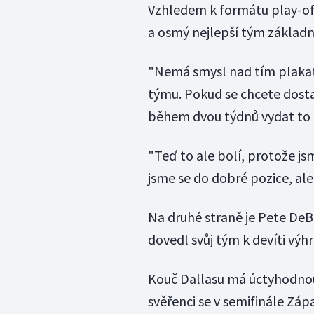
Vzhledem k formátu play-of
a osmý nejlepší tým základní
"Nemá smysl nad tím plakat
týmu. Pokud se chcete dosta
během dvou týdnů vydat to n
"Teď to ale bolí, protože jsm
jsme se do dobré pozice, ale
Na druhé straně je Pete DeB
dovedl svůj tým k devíti výh
Kouč Dallasu má úctyhodnou b
svěřenci se v semifinále Záp