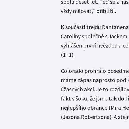
spolu deset let. Teď se z nás
vždy milovat," přiblížil.
K součástí trejdu Rantanena 
Caroliny společně s Jackem
vyhlášen první hvězdou a celk
(1+1).
Colorado prohrálo posedmé 
máme zápas naprosto pod ko
úžasných akcí. Je to rozdílov
fakt v šoku, že jsme tak dobř
nejlepšího obránce (Mira He
(Jasona Robertsona). A stejn