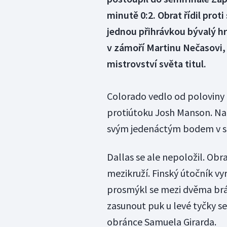
minutě 0:2. Obrat řídil pro
jednou přihrávkou bývalý h
v zámoří Martinu Nečasovi, 
mistrovství světa titul.
Colorado vedlo od poloviny z
protiútoku Josh Manson. Na 
svým jedenáctým bodem v sér
Dallas se ale nepoložil. Ob
mezikruží. Finský útočník vy
prosmýkl se mezi dvěma brán
zasunout puk u levé tyčky se
obránce Samuela Girarda.