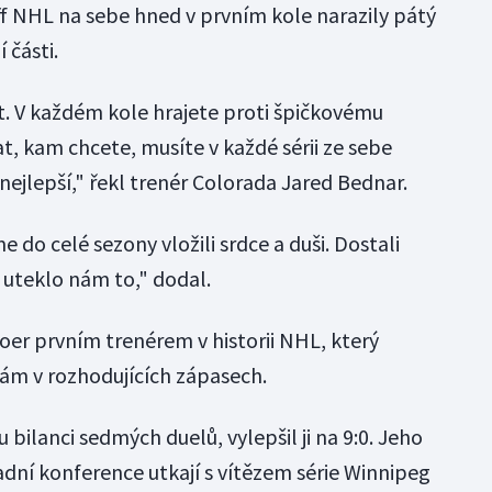
f NHL na sebe hned v prvním kole narazily pátý
 části.
. V každém kole hrajete proti špičkovému
t, kam chcete, musíte v každé sérii ze sebe
ejlepší," řekl trenér Colorada Jared Bednar.
e do celé sezony vložili srdce a duši. Dostali
 uteklo nám to," dodal.
oer prvním trenérem v historii NHL, který
rám v rozhodujících zápasech.
ilanci sedmých duelů, vylepšil ji na 9:0. Jeho
adní konference utkají s vítězem série Winnipeg