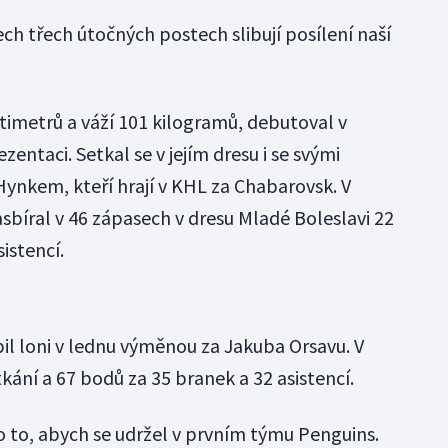
ch třech útočných postech slibují posílení naší
timetrů a váží 101 kilogramů, debutoval v
entaci. Setkal se v jejím dresu i se svými
ynkem, kteří hrají v KHL za Chabarovsk. V
sbíral v 46 zápasech v dresu Mladé Boleslavi 22
istencí.
il loni v lednu výměnou za Jakuba Orsavu. V
kání a 67 bodů za 35 branek a 32 asistencí.
o to, abych se udržel v prvním týmu Penguins.