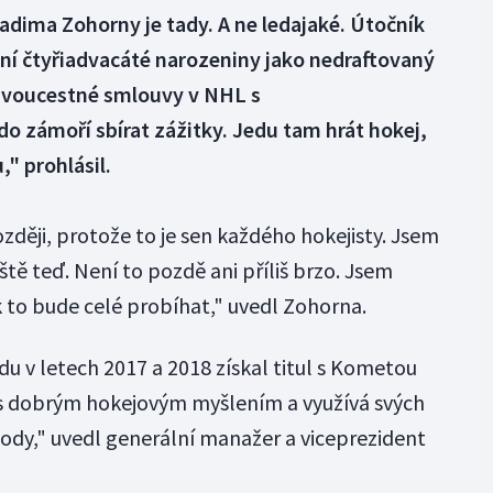
dima Zohorny je tady. A ne ledajaké. Útočník
šní čtyřiadvacáté narozeniny jako nedraftovaný
dvoucestné smlouvy v NHL s
o zámoří sbírat zážitky. Jedu tam hrát hokej,
" prohlásil.
zději, protože to je sen každého hokejisty. Jsem
ště teď. Není to pozdě ani příliš brzo. Jsem
k to bude celé probíhat," uvedl Zohorna.
 v letech 2017 a 2018 získal titul s Kometou
 s dobrým hokejovým myšlením a využívá svých
ody," uvedl generální manažer a viceprezident