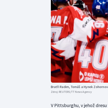
Bratři Radim, Tomáš a Hynek Zohornové
Zdroj:
REUTERS/TT News Agency
V Pittsburghu, v jehož dresu 