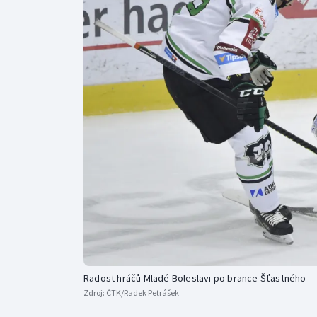
Curling
Dostihy
Florbal
Futsal
Golf
Gymnastika
Radost hráčů Mladé Boleslavi po brance Šťastného
Zdroj:
ČTK/Radek Petrášek