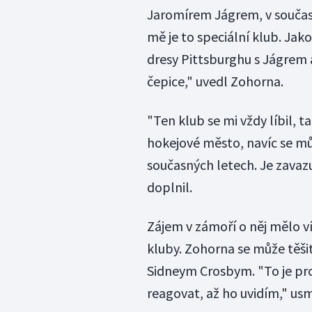
Jaromírem Jágrem, v součas
mě je to speciální klub. Jak
dresy Pittsburghu s Jágrem 
čepice," uvedl Zohorna.
"Ten klub se mi vždy líbil, t
hokejové město, navíc se můž
současných letech. Je zavazu
doplnil.
Zájem v zámoří o něj mělo v
kluby. Zohorna se může těši
Sidneym Crosbym. "To je pr
reagovat, až ho uvidím," us