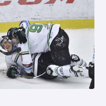
Moderní pětiboj
Triatlon
Motorsport
Veslování
Olympijské hry
Vodní slalom
Parasport
Volejbal
Plavání
Ostatní
Plážový volejbal