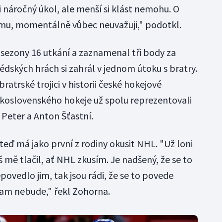
i náročný úkol, ale menší si klást nemohu. O
rmu, momentálně vůbec neuvažuji," podotkl.
 sezony 16 utkání a zaznamenal tři body za
védských hrách si zahrál v jednom útoku s bratry.
bratrské trojici v historii české hokejové
skoslovenského hokeje už spolu reprezentovali
 Peter a Anton Šťastní.
eď má jako první z rodiny okusit NHL. "Už loni
mě tlačil, ať NHL zkusím. Je nadšený, že se to
povedlo jim, tak jsou rádi, že se to povede
tam nebude," řekl Zohorna.