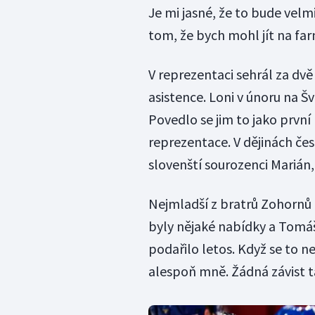
Je mi jasné, že to bude velm
tom, že bych mohl jít na fa
V reprezentaci sehrál za dvě
asistence. Loni v únoru na Š
Povedlo se jim to jako první 
reprezentace. V dějinách če
slovenští sourozenci Marián,
Nejmladší z bratrů Zohornů t
byly nějaké nabídky a Tomáš 
podařilo letos. Když se to ne
alespoň mně. Žádná závist 