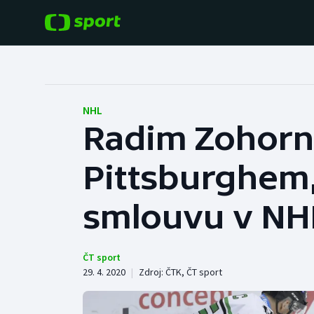
POPULÁRNÍ
DALŠÍ SPORTY
Fotbal
Americký fotbal
NHL
Radim Zohorna 
Hokej
Baseball a softbal
Pittsburghem,
Tenis
Basketbal
Atletika
smlouvu v NH
Biatlon
Cyklistika
Boby a skeleton
ČT sport
29. 4. 2020
|
Zdroj:
ČTK
,
ČT sport
Box