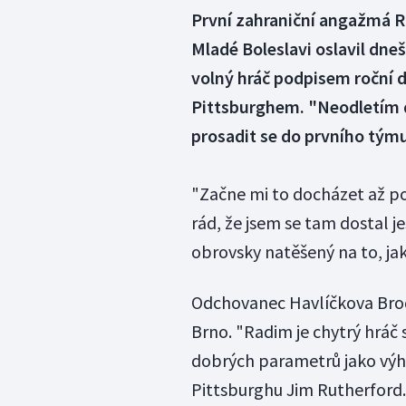
První zahraniční angažmá Ra
Mladé Boleslavi oslavil dne
volný hráč podpisem roční 
Pittsburghem. "Neodletím d
prosadit se do prvního týmu,
"Začne mi to docházet až po
rád, že jsem se tam dostal je
obrovsky natěšený na to, ja
Odchovanec Havlíčkova Brodu
Brno. "Radim je chytrý hráč
dobrých parametrů jako výh
Pittsburghu Jim Rutherford.