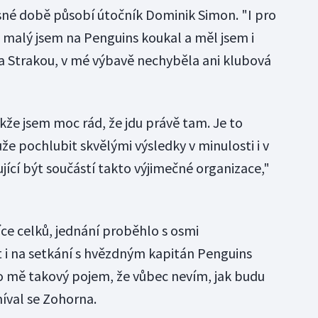
né době působí útočník Dominik Simon. "I pro
o malý jsem na Penguins koukal a měl jsem i
a Strakou, v mé výbavě nechyběla ani klubová
akže jsem moc rád, že jdu právě tam. Je to
e pochlubit skvělými výsledky v minulosti i v
jící být součástí takto výjimečné organizace,"
íce celků, jednání proběhlo s osmi
t i na setkání s hvězdným kapitán Penguins
o mě takový pojem, že vůbec nevím, jak budu
míval se Zohorna.