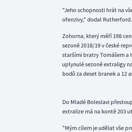
"Jeho schopnosti hrát na vše
ofenzivy," dodal Rutherford.
Zohorna, který měří 198 cen
sezoně 2018/19 v české reprez
staršími bratry Tomášem a H
uplynulé sezoně extraligy na
bodů za deset branek a 12 as
Do Mladé Boleslavi přestoup
extralize má na kontě 203 ut
"Mým cílem je udělat vše pr