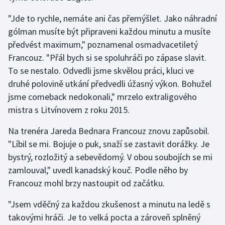
"Jde to rychle, nemáte ani čas přemýšlet. Jako náhradní
gólman musíte být připraveni každou minutu a musíte
předvést maximum," poznamenal osmadvacetiletý
Francouz. "Přál bych si se spoluhráči po zápase slavit.
To se nestalo. Odvedli jsme skvělou práci, kluci ve
druhé polovině utkání předvedli úžasný výkon. Bohužel
jsme comeback nedokonali," mrzelo extraligového
mistra s Litvínovem z roku 2015.
Na trenéra Jareda Bednara Francouz znovu zapůsobil.
"Líbil se mi. Bojuje o puk, snaží se zastavit dorážky. Je
bystrý, rozložitý a sebevědomý. V obou soubojích se mi
zamlouval," uvedl kanadský kouč. Podle něho by
Francouz mohl brzy nastoupit od začátku.
"Jsem vděčný za každou zkušenost a minutu na ledě s
takovými hráči. Je to velká pocta a zároveň splněný