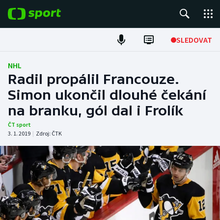
POPULÁRNÍ
SLEDOVAT
Fotbal
NHL
Radil propálil Francouze.
Hokej
Simon ukončil dlouhé čekání
na branku, gól dal i Frolík
Tenis
ČT sport
Atletika
3. 1. 2019
|
Zdroj:
ČTK
Cyklistika
DALŠÍ SPORTY
Americký fotbal
NEPŘEHLÉDNĚTE