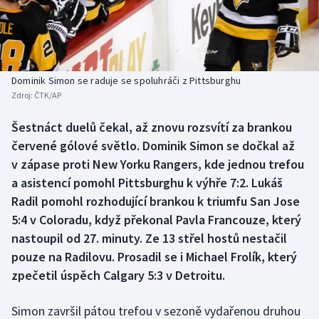
Baseball a softbal
Soutěže
Basketbal
Historické návraty
Biatlon
Aplikace ČT sport
Dominik Simon se raduje se spoluhráči z Pittsburghu
Zdroj:
ČTK/AP
Boby a skeleton
AZ kvíz
Šestnáct duelů čekal, až znovu rozsvítí za brankou
červené gólové světlo. Dominik Simon se dočkal až
Box
v zápase proti New Yorku Rangers, kde jednou trefou
Curling
a asistencí pomohl Pittsburghu k výhře 7:2. Lukáš
Radil pomohl rozhodující brankou k triumfu San Jose
Dostihy
5:4 v Coloradu, když překonal Pavla Francouze, který
nastoupil od 27. minuty. Ze 13 střel hostů nestačil
Florbal
pouze na Radilovu. Prosadil se i Michael Frolík, který
zpečetil úspěch Calgary 5:3 v Detroitu.
Futsal
Simon završil pátou trefou v sezoně vydařenou druhou
Golf