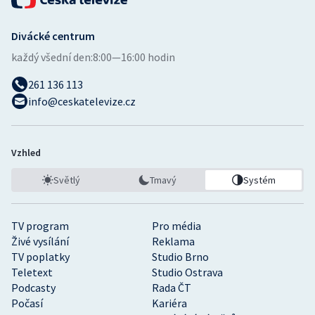
Divácké centrum
každý všední den:
8:00—16:00 hodin
261 136 113
info@ceskatelevize.cz
Vzhled
Světlý
Tmavý
Systém
TV program
Pro média
Živé vysílání
Reklama
TV poplatky
Studio Brno
Teletext
Studio Ostrava
Podcasty
Rada ČT
Počasí
Kariéra