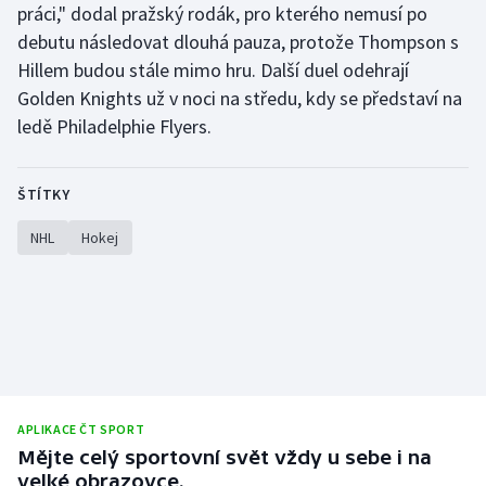
práci," dodal pražský rodák, pro kterého nemusí po
Stolní tenis
debutu následovat dlouhá pauza, protože Thompson s
Triatlon
Hillem budou stále mimo hru. Další duel odehrají
Golden Knights už v noci na středu, kdy se představí na
Veslování
ledě Philadelphie Flyers.
Vodní slalom
ŠTÍTKY
Volejbal
NHL
Hokej
Ostatní
APLIKACE ČT SPORT
Mějte celý sportovní svět vždy u sebe i na
velké obrazovce.