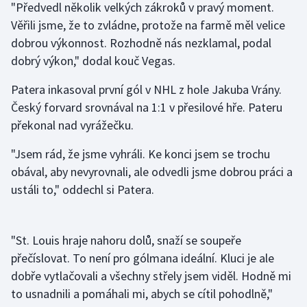
"Předvedl několik velkých zákroků v pravý moment.
Věřili jsme, že to zvládne, protože na farmě měl velice
Gymnastika
dobrou výkonnost. Rozhodně nás nezklamal, podal
dobrý výkon," dodal kouč Vegas.
Házená
Patera inkasoval první gól v NHL z hole Jakuba Vrány.
Jezdectví
Český forvard srovnával na 1:1 v přesilové hře. Pateru
překonal nad vyrážečku.
Judo
"Jsem rád, že jsme vyhráli. Ke konci jsem se trochu
Krasobruslení
obával, aby nevyrovnali, ale odvedli jsme dobrou práci a
ustáli to," oddechl si Patera.
Lezení
Lyže a snowboard
"St. Louis hraje nahoru dolů, snaží se soupeře
přečíslovat. To není pro gólmana ideální. Kluci je ale
Moderní pětiboj
dobře vytlačovali a všechny střely jsem viděl. Hodně mi
to usnadnili a pomáhali mi, abych se cítil pohodlně,"
Motorsport