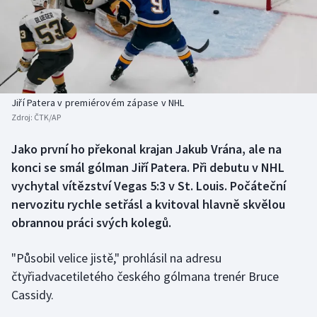
Baseball a softbal
Soutěže
Basketbal
Historické návraty
Biatlon
Aplikace ČT sport
Jiří Patera v premiérovém zápase v NHL
Boby a skeleton
AZ kvíz
Zdroj:
ČTK/AP
Box
Jako první ho překonal krajan Jakub Vrána, ale na
konci se smál gólman Jiří Patera. Při debutu v NHL
Curling
vychytal vítězství Vegas 5:3 v St. Louis. Počáteční
nervozitu rychle setřásl a kvitoval hlavně skvělou
Dostihy
obrannou práci svých kolegů.
Florbal
"Působil velice jistě," prohlásil na adresu
čtyřiadvacetiletého českého gólmana trenér Bruce
Futsal
Cassidy.
Golf