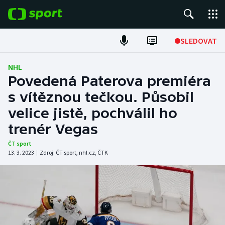
POPULÁRNÍ
SLEDOVAT
Fotbal
NHL
Povedená Paterova premiéra
Hokej
s vítěznou tečkou. Působil
velice jistě, pochválil ho
Tenis
trenér Vegas
Atletika
ČT sport
13. 3. 2023
|
Zdroj:
ČT sport
,
nhl.cz
,
ČTK
Cyklistika
DALŠÍ SPORTY
Americký fotbal
NEPŘEHLÉDNĚTE