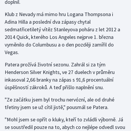
doplnil.
Olympijské hry
Klub z Nevady má mimo hru Logana Thompsona i
Adina Hilla a poslední dva zápasy chytal
Parasport
sedmatřicetiletý vítěz Stanleyova poháru z let 2012 a
2014 Quick, kterého Los Angeles nejprve 1. března
Plavání
vyměnilo do Columbusu a o den později zamířil do
Plážový volejbal
Vegas.
Patera prožívá životní sezonu. Zahrál si za tým
Ragby
Henderson Silver Knights, ve 27 duelech v průměru
Rychlobruslení
inkasoval 2,66 branky na zápas s 91,6 procentuální
úspěšností zákroků. A teď přišlo naplnění snu.
Rychlostní kanoistika
"Ze začátku jsem byl trochu nervózní, ale od druhé
třetiny jsem se už cítil jistě," pousmál se Patera.
Short track
"Mohl jsem se opřít o kluky, kteří to zvládli výborně. Já
Sportovní střelba
se soustředil pouze na to, abych co nejlépe odvedl svou