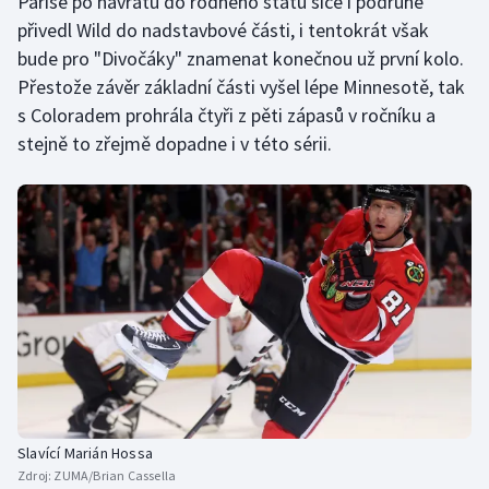
Parise po návratu do rodného státu sice i podruhé
přivedl Wild do nadstavbové části, i tentokrát však
bude pro "Divočáky" znamenat konečnou už první kolo.
Přestože závěr základní části vyšel lépe Minnesotě, tak
s Coloradem prohrála čtyři z pěti zápasů v ročníku a
stejně to zřejmě dopadne i v této sérii.
Slavící Marián Hossa
Zdroj:
ZUMA/Brian Cassella