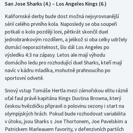
San Jose Sharks (4.) – Los Angeles Kings (6.)
Kalifornské derby bude dost možná nejvyrovnanější
sérií celého prvního kola. Naposledy se oba soupeři
potkali o kolo později loni, pětkrát skončil duel
jednobrankovým rozdílem, a jelikož si oba celky udržely
domácí neporazitelnost, šlo dál Los Angeles po
výsledku 4:3 na zápasy. Letos ale mají výhodu
domácího ledu pro rozhodující duel Sharks, kteří mají
navíc v kádru mladíka, mohutně prahnoucího po
sportovní odvetě.
Snový vstup Tomáše Hertla mezi zámořskou elitu rázně
uťal faul právě kapitána Kings Dustina Browna, který
českou hvězdičku připravil o polovinu sezony i start na
olympijských hrách. Pokud bude rozhodovat variabilita
v útoku, jsou Sharks s Joe Thortonem, Joe Pavelskim a
Patrickem Marleauem favority, v defenzivních partiích