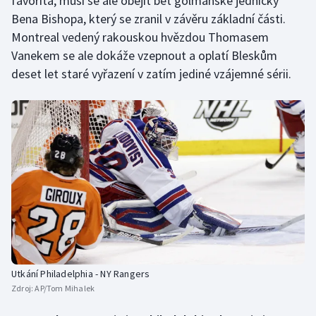
favorita, musí se ale obejít bet gólmanské jedničky
Bena Bishopa, který se zranil v závěru základní části.
Montreal vedený rakouskou hvězdou Thomasem
Vanekem se ale dokáže vzepnout a oplatí Bleskům
deset let staré vyřazení v zatím jediné vzájemné sérii.
Utkání Philadelphia - NY Rangers
Zdroj:
AP/Tom Mihalek