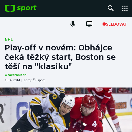
POPULÁRNÍ
SLEDOVAT
Fotbal
NHL
Play-off v novém: Obhájce
Hokej
čeká těžký start, Boston se
těší na "klasiku"
Tenis
Otakar Duben
Atletika
16. 4. 2014
|
Zdroj:
ČT sport
Cyklistika
DALŠÍ SPORTY
Americký fotbal
NEPŘEHLÉDNĚTE