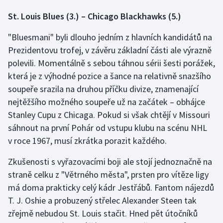
St. Louis Blues (3.) – Chicago Blackhawks (5.)
"Bluesmani" byli dlouho jedním z hlavních kandidátů na
Prezidentovu trofej, v závěru základní části ale výrazně
polevili. Momentálně s sebou táhnou sérii šesti porážek,
která je z výhodné pozice a šance na relativně snazšího
soupeře srazila na druhou příčku divize, znamenající
nejtěžšího možného soupeře už na začátek – obhájce
Stanley Cupu z Chicaga. Pokud si však chtějí v Missouri
sáhnout na první Pohár od vstupu klubu na scénu NHL
v roce 1967, musí zkrátka porazit každého.
Zkušenosti s vyřazovacími boji ale stojí jednoznačně na
straně celku z "Větrného města", prsten pro vítěze ligy
má doma prakticky celý kádr Jestřábů. Fantom nájezdů
T. J. Oshie a probuzený střelec Alexander Steen tak
zřejmě nebudou St. Louis stačit. Hned pět útočníků