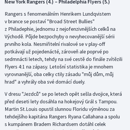
New York Rangers (4.) – Philadelphia Flyers (5.)
Rangers s fenomenálním Henrikem Lundqvistem
v brance se postaví "Broad Street Bullies"
z Philadephie, jednomu z nejofenzivnějších celků na
Východě. Půjde bezpochyby o nevyhecovanější sérii
prvního kola. Nesmiřitelní rivalové se v play-off
potkávají už pojedenácté, zároveň ale poprvé po
sedmnácti letech, tehdy na své cestě do finále zvítězili
Flyers 4:1 na zápasy. Letošní statistika je mnohem
vyrovnanější, oba celky ctily zásadu "můj dům, můj
hrad" a vyhrály oba své domácí duely.
V dresu "Jezdců" se po letech opět sešla dvojice, která
před deseti lety dosáhla na hokejový Grál s Tampou.
Martin St.Louis opustil slunnou Floridu výměnou za
tehdejšího kapitána Rangers Ryana Callahana a spolu
s kumpánem Bradem Richardsem dotáhl celek