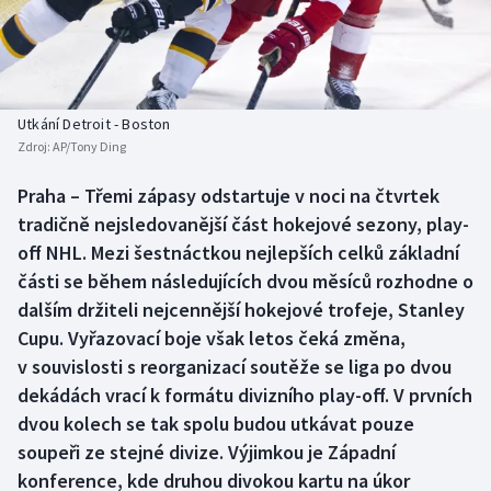
Baseball a softbal
Soutěže
Basketbal
Historické návraty
Biatlon
Aplikace ČT sport
Utkání Detroit - Boston
Zdroj:
AP/Tony Ding
Boby a skeleton
AZ kvíz
Praha – Třemi zápasy odstartuje v noci na čtvrtek
tradičně nejsledovanější část hokejové sezony, play-
Box
off NHL. Mezi šestnáctkou nejlepších celků základní
Curling
části se během následujících dvou měsíců rozhodne o
dalším držiteli nejcennější hokejové trofeje, Stanley
Dostihy
Cupu. Vyřazovací boje však letos čeká změna,
v souvislosti s reorganizací soutěže se liga po dvou
Florbal
dekádách vrací k formátu divizního play-off. V prvních
dvou kolech se tak spolu budou utkávat pouze
Futsal
soupeři ze stejné divize. Výjimkou je Západní
konference, kde druhou divokou kartu na úkor
Golf