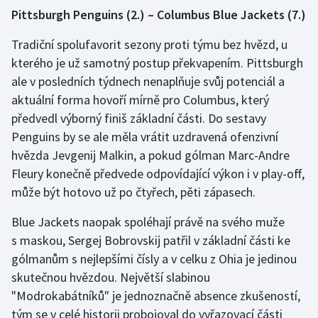
Stolní tenis
Pittsburgh Penguins (2.) – Columbus Blue Jackets (7.)
Tradiční spolufavorit sezony proti týmu bez hvězd, u
Triatlon
kterého je už samotný postup překvapením. Pittsburgh
Veslování
ale v posledních týdnech nenaplňuje svůj potenciál a
aktuální forma hovoří mírně pro Columbus, který
Vodní slalom
předvedl výborný finiš základní části. Do sestavy
Penguins by se ale měla vrátit uzdravená ofenzivní
Volejbal
hvězda Jevgenij Malkin, a pokud gólman Marc-Andre
Fleury konečně předvede odpovídající výkon i v play-off,
Ostatní
může být hotovo už po čtyřech, pěti zápasech.
Blue Jackets naopak spoléhají právě na svého muže
s maskou, Sergej Bobrovskij patřil v základní části ke
gólmanům s nejlepšími čísly a v celku z Ohia je jedinou
skutečnou hvězdou. Největší slabinou
"Modrokabátníků" je jednoznačně absence zkušeností,
tým se v celé historii probojoval do vyřazovací části