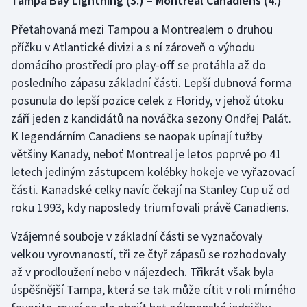
Tampa Bay Lightning (3.) – Montreal Canadiens (4.)
Přetahovaná mezi Tampou a Montrealem o druhou
příčku v Atlantické divizi a s ní zároveň o výhodu
domácího prostředí pro play-off se protáhla až do
posledního zápasu základní části. Lepší dubnová forma
posunula do lepší pozice celek z Floridy, v jehož útoku
září jeden z kandidátů na nováčka sezony Ondřej Palát.
K legendárním Canadiens se naopak upínají tužby
většiny Kanady, neboť Montreal je letos poprvé po 41
letech jediným zástupcem kolébky hokeje ve vyřazovací
části. Kanadské celky navíc čekají na Stanley Cup už od
roku 1993, kdy naposledy triumfovali právě Canadiens.
Vzájemné souboje v základní části se vyznačovaly
velkou vyrovnaností, tři ze čtyř zápasů se rozhodovaly
až v prodloužení nebo v nájezdech. Třikrát však byla
úspěšnější Tampa, která se tak může cítit v roli mírného