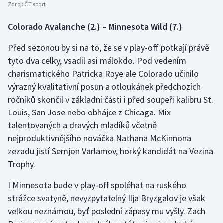
Zdroj:
ČT sport
Colorado Avalanche (2.) – Minnesota Wild (7.)
Před sezonou by si na to, že se v play-off potkají právě
tyto dva celky, vsadil asi málokdo. Pod vedením
charismatického Patricka Roye ale Colorado učinilo
výrazný kvalitativní posun a otloukánek předchozích
ročníků skončil v základní části i před soupeři kalibru St.
Louis, San Jose nebo obhájce z Chicaga. Mix
talentovaných a dravých mladíků včetně
nejproduktivnějšího nováčka Nathana McKinnona
zezadu jistí Semjon Varlamov, horký kandidát na Vezina
Trophy.
I Minnesota bude v play-off spoléhat na ruského
strážce svatyně, nevyzpytatelný Ilja Bryzgalov je však
velkou neznámou, byť poslední zápasy mu vyšly. Zach