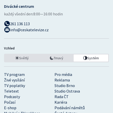
Divácké centrum
každý všední den:
8:00—16:00 hodin
261 136 113
info@ceskatelevize.cz
Vzhled
Světlý
Tmavý
Systém
TV program
Pro média
Živé vysílání
Reklama
TV poplatky
Studio Brno
Teletext
Studio Ostrava
Podcasty
Rada ČT
Počasí
Kariéra
E-shop
Podávání námětů