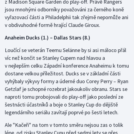
z Madison Square Garden do play-off. Právě Rangers
jsou mnohými odborníky považováni za černého koně
vyřazovací části a Philadelphii tak zřejmě nepomůže ani
v obdivuhodné formě hrající Claude Giroux.
Anaheim Ducks (1.) – Dallas Stars (8.)
Loučící se veterán Teemu Selänne by si asi máloco přál
víc než končit se Stanley Cupem nad hlavou a
v nejlepším celku Západní konference Anaheimu k tomu
dostane velkou příležitost. Ducks se v základní části
vyhýbaly výkyvy formy a úderné duo Corey Perry – Ryan
Getzlaf je schopné rozebrat jakoukoliv obranu. Stars se
naproti tomu probojovali do play-off jako poslední ze
šestnácti účastníků a boje o Stanley Cup do dějiště
legendárního seriálu zavítají poprvé po šesti letech.
Ale "Kačeři" na tom v tomto směru nejsou zas o tolik
lépe, od zisku Stanley Cupu před sedmi lety se přes