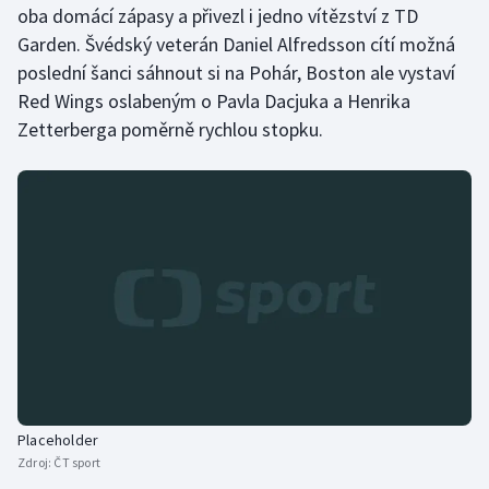
oba domácí zápasy a přivezl i jedno vítězství z TD
Olympijské hry
Garden. Švédský veterán Daniel Alfredsson cítí možná
poslední šanci sáhnout si na Pohár, Boston ale vystaví
Parasport
Red Wings oslabeným o Pavla Dacjuka a Henrika
Zetterberga poměrně rychlou stopku.
Plavání
Plážový volejbal
Ragby
Rychlobruslení
Rychlostní kanoistika
Short track
Placeholder
Sportovní střelba
Zdroj:
ČT sport