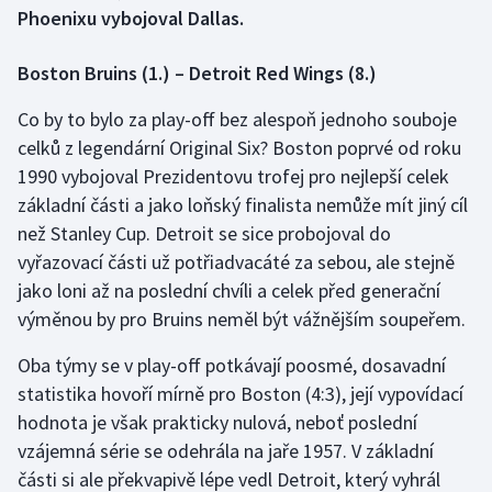
Phoenixu vybojoval Dallas.
Gymnastika
Boston Bruins (1.) – Detroit Red Wings (8.)
Házená
Co by to bylo za play-off bez alespoň jednoho souboje
celků z legendární Original Six? Boston poprvé od roku
Jezdectví
1990 vybojoval Prezidentovu trofej pro nejlepší celek
základní části a jako loňský finalista nemůže mít jiný cíl
Judo
než Stanley Cup. Detroit se sice probojoval do
vyřazovací části už potřiadvacáté za sebou, ale stejně
Krasobruslení
jako loni až na poslední chvíli a celek před generační
Lezení
výměnou by pro Bruins neměl být vážnějším soupeřem.
Oba týmy se v play-off potkávají poosmé, dosavadní
Lyže a snowboard
statistika hovoří mírně pro Boston (4:3), její vypovídací
Moderní pětiboj
hodnota je však prakticky nulová, neboť poslední
vzájemná série se odehrála na jaře 1957. V základní
Motorsport
části si ale překvapivě lépe vedl Detroit, který vyhrál