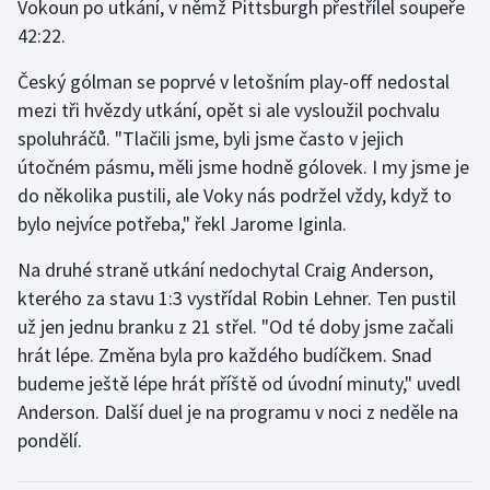
Vokoun po utkání, v němž Pittsburgh přestřílel soupeře
Stolní tenis
42:22.
Triatlon
Český gólman se poprvé v letošním play-off nedostal
mezi tři hvězdy utkání, opět si ale vysloužil pochvalu
Veslování
spoluhráčů. "Tlačili jsme, byli jsme často v jejich
útočném pásmu, měli jsme hodně gólovek. I my jsme je
Vodní slalom
do několika pustili, ale Voky nás podržel vždy, když to
bylo nejvíce potřeba," řekl Jarome Iginla.
Volejbal
Na druhé straně utkání nedochytal Craig Anderson,
Ostatní
kterého za stavu 1:3 vystřídal Robin Lehner. Ten pustil
už jen jednu branku z 21 střel. "Od té doby jsme začali
hrát lépe. Změna byla pro každého budíčkem. Snad
budeme ještě lépe hrát příště od úvodní minuty," uvedl
Anderson. Další duel je na programu v noci z neděle na
pondělí.