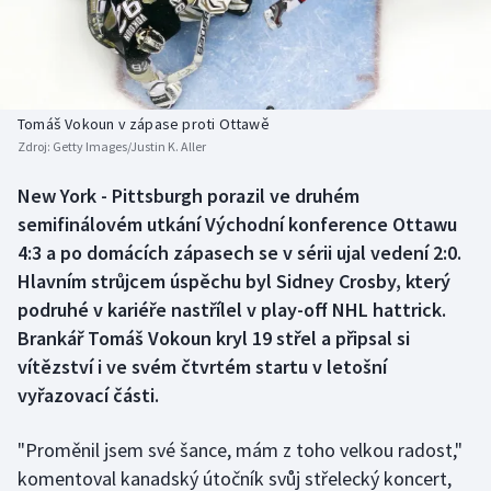
Baseball a softbal
Soutěže
Basketbal
Historické návraty
Biatlon
Aplikace ČT sport
Tomáš Vokoun v zápase proti Ottawě
Zdroj:
Getty Images/Justin K. Aller
Boby a skeleton
AZ kvíz
New York - Pittsburgh porazil ve druhém
semifinálovém utkání Východní konference Ottawu
Box
4:3 a po domácích zápasech se v sérii ujal vedení 2:0.
Curling
Hlavním strůjcem úspěchu byl Sidney Crosby, který
podruhé v kariéře nastřílel v play-off NHL hattrick.
Dostihy
Brankář Tomáš Vokoun kryl 19 střel a připsal si
vítězství i ve svém čtvrtém startu v letošní
Florbal
vyřazovací části.
Futsal
"Proměnil jsem své šance, mám z toho velkou radost,"
komentoval kanadský útočník svůj střelecký koncert,
Golf