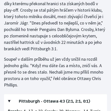
díky kterému překonal hranici sta získaných bodů v
play-off. Crosby se stal pátým hráčem v historii klubu,
Gymnastika
který tohoto milníku dosáhl, mezi zbývající čtveřicí je i
Jaromír Jágr. "Dnes předvedl to nejlepší, co v něm je,"
Házená
pochválil ho trenér Penguins Dan Bylsma. Crosby, který
Jezdectví
po zlomenině nastupuje s celoobličejovým krytem,
nastřílel hattrick už v úvodních 22 minutách a po jeho
Judo
brankách vedl Pittsburgh 3:1.
Soupeř v dalším průběhu už jen vždy snížil na rozdíl
Krasobruslení
jednoho gólu. "Když mu dáte čas a místo, zničí vás. A
Lezení
přesně to se dnes stalo. Nechali jsme mu příliš mnoho
prostoru a on toho využil," řekl obránce Ottawy Chris
Lyže a snowboard
Phillips.
Moderní pětiboj
Pittsburgh - Ottawa 4:3 (2:1, 2:1, 0:1)
Motorsport