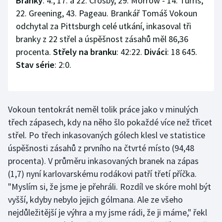
Branky
: 4., 17. a 22. Crosby, 29. Morrow - 14. Turris,
22. Greening, 43. Pageau. Brankář Tomáš Vokoun
Olympijské hry
odchytal za Pittsburgh celé utkání, inkasoval tři
branky z 22 střel a úspěšnost zásahů měl 86,36
Parasport
procenta.
Střely na branku
: 42:22.
Diváci
: 18 645.
Plavání
Stav série
: 2:0.
Plážový volejbal
Vokoun tentokrát neměl tolik práce jako v minulých
Ragby
třech zápasech, kdy na něho šlo pokaždé více než třicet
Rychlobruslení
střel. Po třech inkasovaných gólech klesl ve statistice
úspěšnosti zásahů z prvního na čtvrté místo (94,48
Rychlostní kanoistika
procenta). V průměru inkasovaných branek na zápas
(1,7) nyní karlovarskému rodákovi patří třetí příčka.
Short track
"Myslím si, že jsme je přehráli. Rozdíl ve skóre mohl být
vyšší, kdyby nebylo jejich gólmana. Ale ze všeho
Sportovní střelba
nejdůležitější je výhra a my jsme rádi, že ji máme," řekl