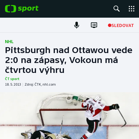
POPULÁRNÍ
SLEDOVAT
Fotbal
NHL
Pittsburgh nad Ottawou vede
Hokej
2:0 na zápasy, Vokoun má
čtvrtou výhru
Tenis
ČT sport
Atletika
18. 5. 2013
|
Zdroj:
ČTK
,
nhl.com
Cyklistika
DALŠÍ SPORTY
Americký fotbal
NEPŘEHLÉDNĚTE