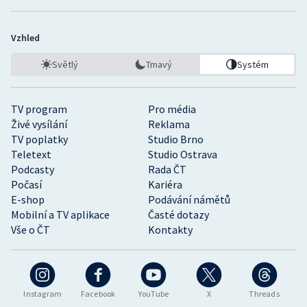
Vzhled
Světlý
Tmavý
Systém
TV program
Pro média
Živé vysílání
Reklama
TV poplatky
Studio Brno
Teletext
Studio Ostrava
Podcasty
Rada ČT
Počasí
Kariéra
E-shop
Podávání námětů
Mobilní a TV aplikace
Časté dotazy
Vše o ČT
Kontakty
Instagram
Facebook
YouTube
X
Threads