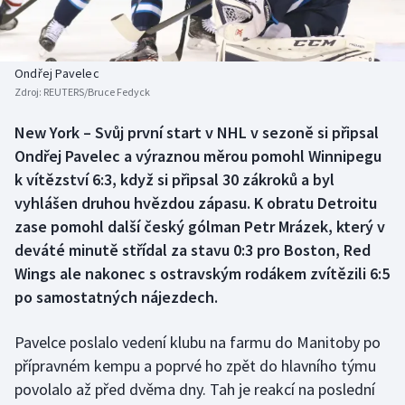
Baseball a softbal
Soutěže
Basketbal
Historické návraty
Ondřej Pavelec
Zdroj:
REUTERS/Bruce Fedyck
Biatlon
Aplikace ČT sport
New York – Svůj první start v NHL v sezoně si připsal
Boby a skeleton
AZ kvíz
Ondřej Pavelec a výraznou měrou pomohl Winnipegu
k vítězství 6:3, když si připsal 30 zákroků a byl
Box
vyhlášen druhou hvězdou zápasu. K obratu Detroitu
zase pomohl další český gólman Petr Mrázek, který v
Curling
deváté minutě střídal za stavu 0:3 pro Boston, Red
Wings ale nakonec s ostravským rodákem zvítězili 6:5
Dostihy
po samostatných nájezdech.
Florbal
Pavelce poslalo vedení klubu na farmu do Manitoby po
Futsal
přípravném kempu a poprvé ho zpět do hlavního týmu
povolalo až před dvěma dny. Tah je reakcí na poslední
Golf