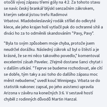
otočili vývoj zápasu třemi góly na 4:2. Za tohoto stavu
Olympijské hry
se navíc český brankář blýskl senzačním zákrokem,
kterým sebral jistou trefu Radimovi
Parasport
Vrbatovi. Mladoboleslavský rodák střílel do odkryté
klece, ale jeho krajan holí vytlačil puk do ochranné sítě a
Plavání
diváci ho za to odměnili skandováním "Pavy, Pavy".
Plážový volejbal
"Byla to svým způsobem moje chyba, protože jsem
neudržel dorážku. Následný zákrok už byl o štěstí a je
Ragby
krásné, že se mi něco takového povedlo," komentoval
excelentní zásah Pavelec. Zřejmě dostane šanci chytat i
Rychlobruslení
v dalším utkání. "Teprve se budeme rozhodovat, ale cítí
se dobře, tým taky a asi toho do dalšího zápasu moc
Rychlostní kanoistika
měnit nebudeme," uvedl kouč Winnipegu. Vrbata se do
statistik nakonec zapsal, po jeho asistenci upravila
Short track
Arizona v závěru na konečných 3:6. V sestavě hostí
chyběl z rodinných důvodů Martin Hanzal.
Sportovní střelba