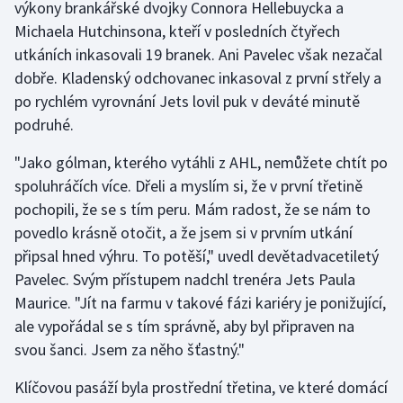
výkony brankářské dvojky Connora Hellebuycka a
Michaela Hutchinsona, kteří v posledních čtyřech
Gymnastika
utkáních inkasovali 19 branek. Ani Pavelec však nezačal
dobře. Kladenský odchovanec inkasoval z první střely a
Házená
po rychlém vyrovnání Jets lovil puk v deváté minutě
podruhé.
Jezdectví
"Jako gólman, kterého vytáhli z AHL, nemůžete chtít po
Judo
spoluhráčích více. Dřeli a myslím si, že v první třetině
pochopili, že se s tím peru. Mám radost, že se nám to
Krasobruslení
povedlo krásně otočit, a že jsem si v prvním utkání
připsal hned výhru. To potěší," uvedl devětadvacetiletý
Lezení
Pavelec. Svým přístupem nadchl trenéra Jets Paula
Lyže a snowboard
Maurice. "Jít na farmu v takové fázi kariéry je ponižující,
ale vypořádal se s tím správně, aby byl připraven na
Moderní pětiboj
svou šanci. Jsem za něho šťastný."
Klíčovou pasáží byla prostřední třetina, ve které domácí
Motorsport