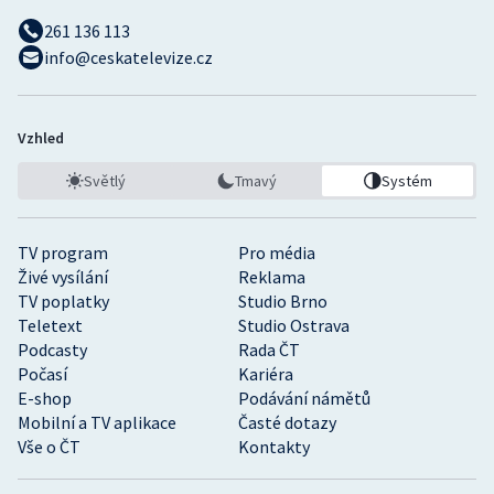
261 136 113
info@ceskatelevize.cz
Vzhled
Světlý
Tmavý
Systém
TV program
Pro média
Živé vysílání
Reklama
TV poplatky
Studio Brno
Teletext
Studio Ostrava
Podcasty
Rada ČT
Počasí
Kariéra
E-shop
Podávání námětů
Mobilní a TV aplikace
Časté dotazy
Vše o ČT
Kontakty