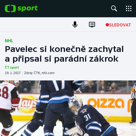
POPULÁRNÍ
SLEDOVAT
Fotbal
NHL
Pavelec si konečně zachytal
Hokej
a připsal si parádní zákrok
Tenis
ČT sport
19. 1. 2017
|
Zdroj:
ČTK
,
nhl.com
Atletika
Cyklistika
DALŠÍ SPORTY
Americký fotbal
NEPŘEHLÉDNĚTE