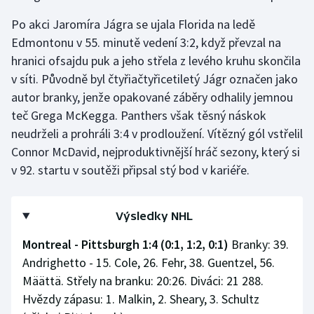
Po akci Jaromíra Jágra se ujala Florida na ledě
Edmontonu v 55. minutě vedení 3:2, když převzal na
hranici ofsajdu puk a jeho střela z levého kruhu skončila
v síti. Původně byl čtyřiačtyřicetiletý Jágr označen jako
autor branky, jenže opakované záběry odhalily jemnou
teč Grega McKegga. Panthers však těsný náskok
neudrželi a prohráli 3:4 v prodloužení. Vítězný gól vstřelil
Connor McDavid, nejproduktivnější hráč sezony, který si
v 92. startu v soutěži připsal stý bod v kariéře.
Výsledky NHL
Montreal - Pittsburgh 1:4 (0:1, 1:2, 0:1)
Branky: 39.
Andrighetto - 15. Cole, 26. Fehr, 38. Guentzel, 56.
Määttä. Střely na branku: 20:26. Diváci: 21 288.
Hvězdy zápasu: 1. Malkin, 2. Sheary, 3. Schultz