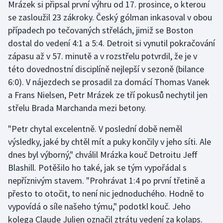
Mrázek si připsal první výhru od 17. prosince, o kterou
Stolní tenis
se zasloužil 23 zákroky. Český gólman inkasoval v obou
případech po tečovaných střelách, jimiž se Boston
Triatlon
dostal do vedení 4:1 a 5:4. Detroit si vynutil pokračování
Veslování
zápasu až v 57. minutě a v rozstřelu potvrdil, že je v
této dovednostní disciplíně nejlepší v sezoně (bilance
Vodní slalom
6:0). V nájezdech se prosadil za domácí Thomas Vanek
a Frans Nielsen, Petr Mrázek ze tří pokusů nechytil jen
Volejbal
střelu Brada Marchanda mezi betony.
Ostatní
"Petr chytal excelentně. V poslední době neměl
výsledky, jaké by chtěl mít a puky končily v jeho síti. Ale
dnes byl výborný," chválil Mrázka kouč Detroitu Jeff
Blashill. Potěšilo ho také, jak se tým vypořádal s
nepříznivým stavem. "Prohrávat 1:4 po první třetině a
přesto to otočit, to není nic jednoduchého. Hodně to
vypovídá o síle našeho týmu," podotkl kouč. Jeho
kolega Claude Julien označil ztrátu vedení za kolaps.