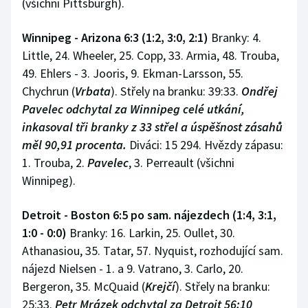
(všichni Pittsburgh).
Winnipeg - Arizona 6:3 (1:2, 3:0, 2:1)
Branky: 4.
Little, 24. Wheeler, 25. Copp, 33. Armia, 48. Trouba,
49. Ehlers - 3. Jooris, 9. Ekman-Larsson, 55.
Chychrun (
Vrbata
). Střely na branku: 39:33.
Ondřej
Pavelec odchytal za Winnipeg celé utkání,
inkasoval tři branky z 33 střel a úspěšnost zásahů
měl 90,91 procenta.
Diváci: 15 294. Hvězdy zápasu:
1. Trouba, 2.
Pavelec
, 3. Perreault (všichni
Winnipeg).
Detroit - Boston 6:5 po sam. nájezdech (1:4, 3:1,
1:0 - 0:0)
Branky: 16. Larkin, 25. Oullet, 30.
Athanasiou, 35. Tatar, 57. Nyquist, rozhodující sam.
nájezd Nielsen - 1. a 9. Vatrano, 3. Carlo, 20.
Bergeron, 35. McQuaid (
Krejčí
). Střely na branku:
25:33.
Petr Mrázek odchytal za Detroit 56:10