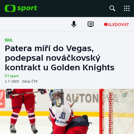
POPULÁRNÍ
SLEDOVAT
Fotbal
NHL
Patera míří do Vegas,
Hokej
podepsal nováčkovský
kontrakt u Golden Knights
Tenis
ČT sport
Atletika
1. 7. 2020
|
Zdroj:
ČTK
Cyklistika
DALŠÍ SPORTY
Americký fotbal
NEPŘEHLÉDNĚTE