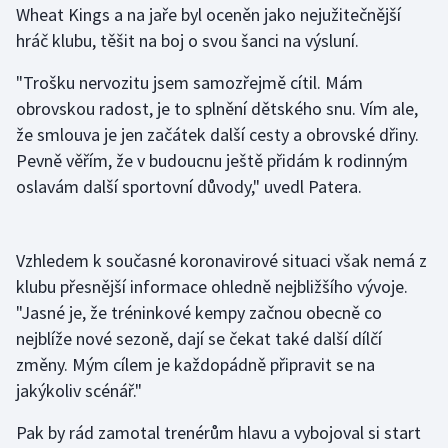
Wheat Kings a na jaře byl oceněn jako nejužitečnější
hráč klubu, těšit na boj o svou šanci na výsluní.
Gymnastika
"Trošku nervozitu jsem samozřejmě cítil. Mám
Házená
obrovskou radost, je to splnění dětského snu. Vím ale,
že smlouva je jen začátek další cesty a obrovské dřiny.
Jezdectví
Pevně věřím, že v budoucnu ještě přidám k rodinným
oslavám další sportovní důvody," uvedl Patera.
Judo
Krasobruslení
Vzhledem k současné koronavirové situaci však nemá z
klubu přesnější informace ohledně nejbližšího vývoje.
Lezení
"Jasné je, že tréninkové kempy začnou obecně co
Lyže a snowboard
nejblíže nové sezoně, dají se čekat také další dílčí
změny. Mým cílem je každopádně připravit se na
Moderní pětiboj
jakýkoliv scénář."
Motorsport
Pak by rád zamotal trenérům hlavu a vybojoval si start