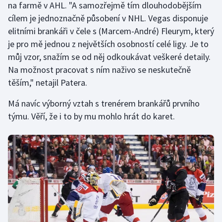
na farmě v AHL. "A samozřejmě tím dlouhodobějším
Olympijské hry
cílem je jednoznačně působení v NHL. Vegas disponuje
elitními brankáři v čele s (Marcem-André) Fleurym, který
Parasport
je pro mě jednou z největších osobností celé ligy. Je to
můj vzor, snažím se od něj odkoukávat veškeré detaily.
Plavání
Na možnost pracovat s ním naživo se neskutečně
těším," netajil Patera.
Plážový volejbal
Má navíc výborný vztah s trenérem brankářů prvního
Ragby
týmu. Věří, že i to by mu mohlo hrát do karet.
Rychlobruslení
Rychlostní kanoistika
Short track
Sportovní střelba