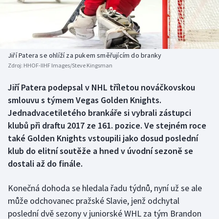
Baseball a softbal
Soutěže
Basketbal
Historické návraty
Biatlon
Aplikace ČT sport
Jiří Patera se ohlíží za pukem směřujícím do branky
Zdroj:
HHOF-IIHF Images/Steve Kingsman
Boby a skeleton
AZ kvíz
Jiří Patera podepsal v NHL tříletou nováčkovskou
smlouvu s týmem Vegas Golden Knights.
Box
Jednadvacetiletého brankáře si vybrali zástupci
Curling
klubů při draftu 2017 ze 161. pozice. Ve stejném roce
také Golden Knights vstoupili jako dosud poslední
Dostihy
klub do elitní soutěže a hned v úvodní sezoně se
dostali až do finále.
Florbal
Konečná dohoda se hledala řadu týdnů, nyní už se ale
Futsal
může odchovanec pražské Slavie, jenž odchytal
poslední dvě sezony v juniorské WHL za tým Brandon
Golf