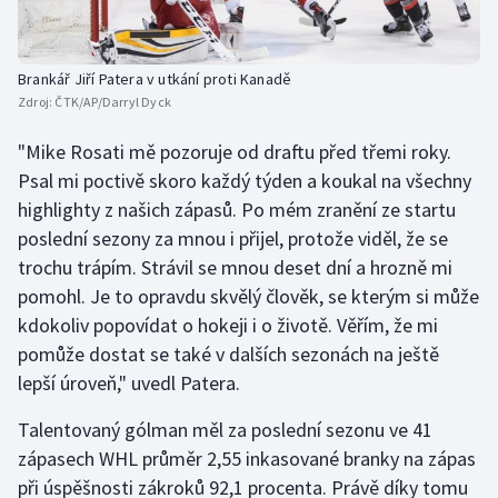
Stolní tenis
Triatlon
Brankář Jiří Patera v utkání proti Kanadě
Zdroj:
ČTK/AP/Darryl Dyck
Veslování
"Mike Rosati mě pozoruje od draftu před třemi roky.
Vodní slalom
Psal mi poctivě skoro každý týden a koukal na všechny
highlighty z našich zápasů. Po mém zranění ze startu
Volejbal
poslední sezony za mnou i přijel, protože viděl, že se
trochu trápím. Strávil se mnou deset dní a hrozně mi
Ostatní
pomohl. Je to opravdu skvělý člověk, se kterým si může
kdokoliv popovídat o hokeji i o životě. Věřím, že mi
pomůže dostat se také v dalších sezonách na ještě
lepší úroveň," uvedl Patera.
Talentovaný gólman měl za poslední sezonu ve 41
zápasech WHL průměr 2,55 inkasované branky na zápas
při úspěšnosti zákroků 92,1 procenta. Právě díky tomu