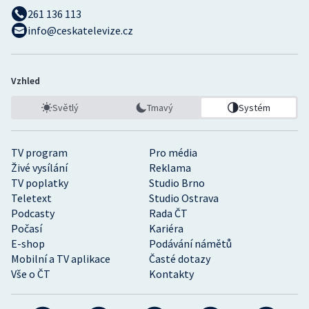
261 136 113
info@ceskatelevize.cz
Vzhled
Světlý
Tmavý
Systém
TV program
Pro média
Živé vysílání
Reklama
TV poplatky
Studio Brno
Teletext
Studio Ostrava
Podcasty
Rada ČT
Počasí
Kariéra
E-shop
Podávání námětů
Mobilní a TV aplikace
Časté dotazy
Vše o ČT
Kontakty