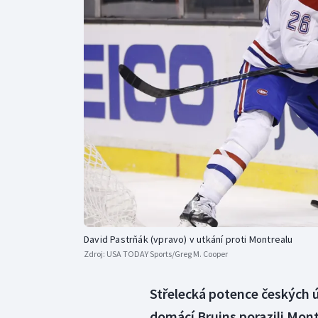
Curling
Dostihy
Florbal
Futsal
Golf
Gymnastika
David Pastrňák (vpravo) v utkání proti Montrealu
Zdroj:
USA TODAY Sports/Greg M. Cooper
Střelecká potence českých ú
domácí Bruins porazili Montr