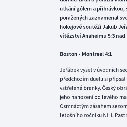
utkání gólem a přihrávkou, 
poražených zaznamenal svou
hokejové soutěži Jakub Jeř
vítězství Anaheimu 5:3 nad
Boston - Montreal 4:1
Jeřábek vyšel v úvodních se
předchozím duelu si připsal 
vstřelené branky. Český obrá
jeho nahození od levého mant
Osmnáctým zásahem sezony v
letošního ročníku NHL Past