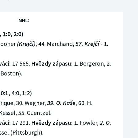
NHL:
 1:0, 2:0)
Spooner
(Krejčí)
, 44. Marchand,
57. Krejčí
- 1.
váci:
17 565.
Hvězdy zápasu:
1. Bergeron, 2.
 Boston).
:1, 4:0, 1:2)
nrique, 30. Wagner,
39. O. Kaše
, 60. H.
Kessel, 55. Guentzel.
váci:
17 291.
Hvězdy zápasu:
1. Fowler,
2. O.
sel (Pittsburgh).