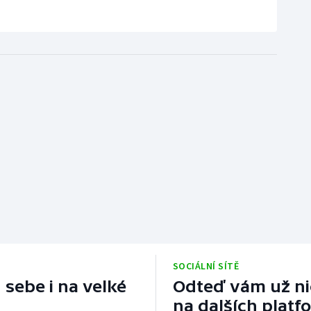
SOCIÁLNÍ SÍTĚ
 sebe i na velké
Odteď vám už nic
na dalších platf