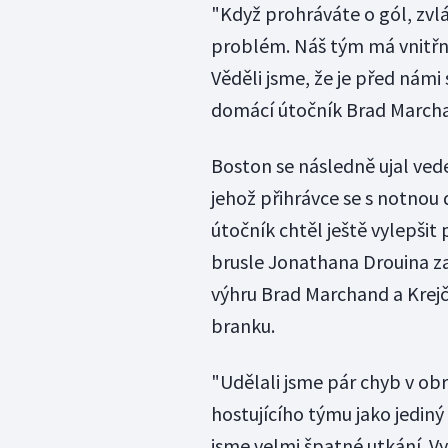
"Když prohráváte o gól, zvlá
problém. Náš tým má vnitřn
Věděli jsme, že je před námi 
domácí útočník Brad March
Boston se následně ujal vede
jehož přihrávce se s notnou
útočník chtěl ještě vylepšit 
brusle Jonathana Drouina za 
výhru Brad Marchand a Krejč
branku.
"Udělali jsme pár chyb v obra
hostujícího týmu jako jediný 
jsme velmi špatné utkání. Vy