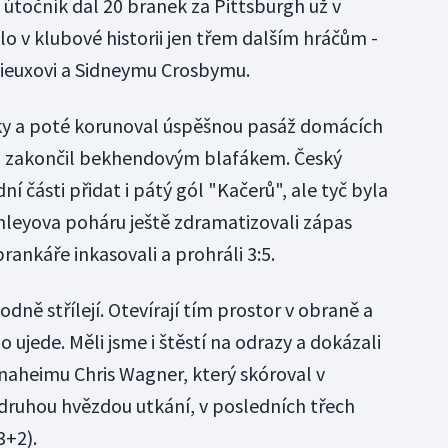
 útočník dal 20 branek za Pittsburgh už v
o v klubové historii jen třem dalším hráčům -
mieuxovi a Sidneymu Crosbymu.
nky a poté korunoval úspěšnou pasáž domácích
ž zakončil bekhendovým blafákem. Český
í části přidat i pátý gól "Kačerů", ale tyč byla
anleyova poháru ještě zdramatizovali zápas
rankáře inkasovali a prohráli 3:5.
dně střílejí. Otevírají tím prostor v obraně a
o ujede. Měli jsme i štěstí na odrazy a dokázali
Anaheimu Chris Wagner, který skóroval v
 druhou hvězdou utkání, v posledních třech
3+2).