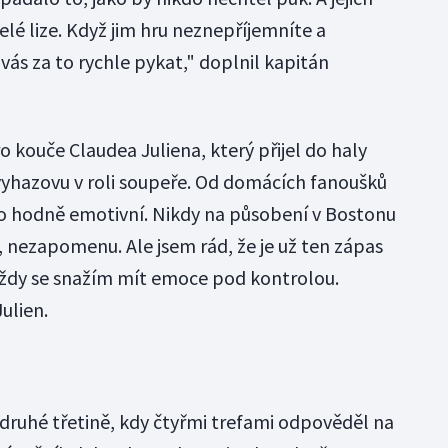
celé lize. Když jim hru neznepříjemníte a
vás za to rychle pykat," doplnil kapitán
o kouče Claudea Juliena, který přijel do haly
vyhazovu v roli soupeře. Od domácích fanoušků
 to hodně emotivní. Nikdy na působení v Bostonu
i, nezapomenu. Ale jsem rád, že je už ten zápas
ždy se snažím mít emoce pod kontrolou.
ulien.
druhé třetině, kdy čtyřmi trefami odpověděl na