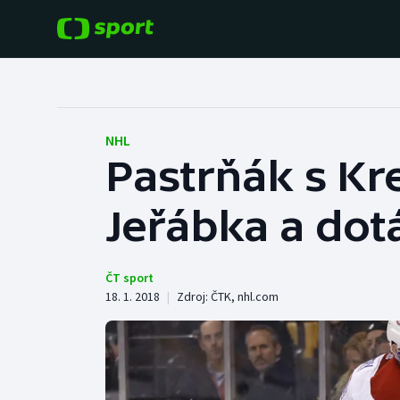
POPULÁRNÍ
DALŠÍ SPORTY
Fotbal
Americký fotbal
NHL
Pastrňák s Kr
Hokej
Baseball a softbal
Jeřábka a dotá
Tenis
Basketbal
Atletika
Biatlon
ČT sport
18. 1. 2018
|
Zdroj:
ČTK
,
nhl.com
Cyklistika
Boby a skeleton
Box