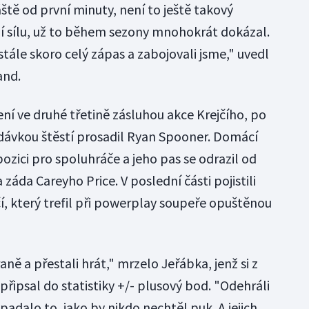
ště od první minuty, není to ještě takový
í sílu, už to během sezony mnohokrát dokázal.
stále skoro celý zápas a zabojovali jsme," uvedl
and.
ní ve druhé třetině zásluhou akce Krejčího, po
 dávkou štěstí prosadil Ryan Spooner. Domácí
pozici pro spoluhráče a jeho pas se odrazil od
záda Careyho Price. V poslední části pojistili
í, který trefil při powerplay soupeře opuštěnou
ně a přestali hrát," mrzelo Jeřábka, jenž si z
připsal do statistiky +/- plusový bod. "Odehráli
padalo to, jako by nikdo nechtěl puk. A jejich