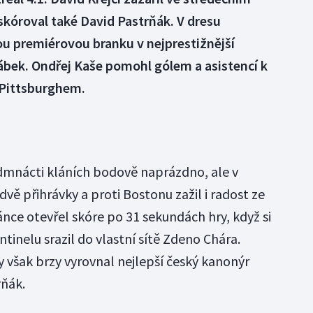
skóroval také David Pastrňák. V dresu
 premiérovou branku v nejprestižnější
ábek. Ondřej Kaše pomohl gólem a asistencí k
 Pittsburghem.
dmnácti kláních bodově naprázdno, ale v
dvě přihrávky a proti Bostonu zažil i radost ze
nce otevřel skóre po 31 sekundách hry, když si
inelu srazil do vlastní sítě Zdeno Chára.
šak brzy vyrovnal nejlepší český kanonýr
rňák.