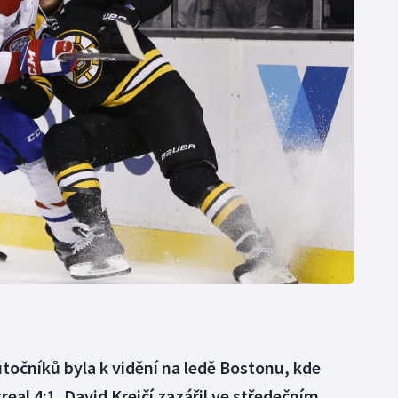
Moderní pětiboj
Triatlon
Motorsport
Veslování
Olympijské hry
Vodní slalom
Parasport
Volejbal
Plavání
Ostatní
Plážový volejbal
točníků byla k vidění na ledě Bostonu, kde
eal 4:1. David Krejčí zazářil ve středečním