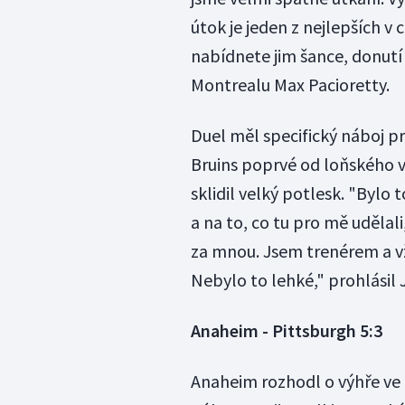
útok je jeden z nejlepších v 
nabídnete jim šance, donutí 
Montrealu Max Pacioretty.
Duel měl specifický náboj pr
Bruins poprvé od loňského 
sklidil velký potlesk. "Bylo
a na to, co tu pro mě udělal
za mnou. Jsem trenérem a v
Nebylo to lehké," prohlásil J
Anaheim - Pittsburgh 5:3
Anaheim rozhodl o výhře ve 