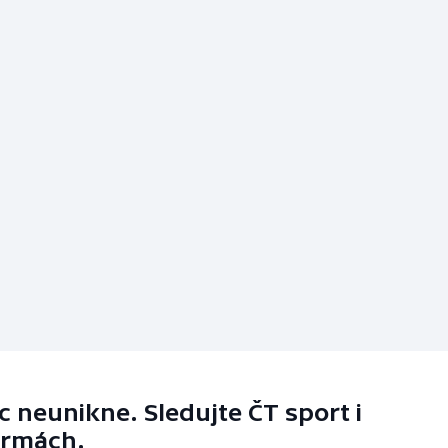
 neunikne. Sledujte ČT sport i
ormách.