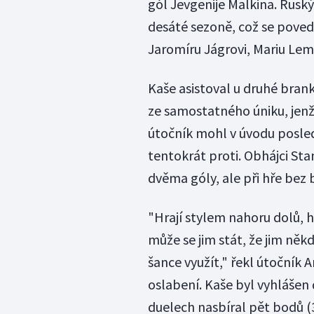
gól Jevgenije Malkina. Ruský
desáté sezoně, což se povedl
Jaromíru Jágrovi, Mariu Le
Kaše asistoval u druhé bra
ze samostatného úniku, jen
útočník mohl v úvodu posledn
tentokrát proti. Obhájci St
dvěma góly, ale při hře bez b
"Hrají stylem nahoru dolů, ho
může se jim stát, že jim někd
šance využít," řekl útočník 
oslabení. Kaše byl vyhlášen
duelech nasbíral pět bodů (