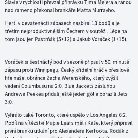
Slavie v rychlosti převzal přihrávku Tima Meiera a ranou
Stolní tenis
nad rameno překonal brankáře Matta Murrayho.
Triatlon
Hertl v devatenácti zápasech nasbíral 13 bodů a je
třetím nejproduktivnějším Čechem v soutěži. Lépe na
Veslování
tom jsou jen Pastrňák (5+12) a Jakub Voráček (1+15).
Vodní slalom
Voráček si šestnáctý bod v sezoně připsal v 50. minutě
Volejbal
zápasu proti Winnipegu. Český křídelní hráč v přesilové
hře našel obránce Zacha Werenského, který zvýšil
Ostatní
vedení Columbusu na 2:0. Blue Jackets zásluhou
Andrewa Peekea přidali ještě jeden gól a porazili Jets
3:0.
Vyhrálo také Toronto, které uspělo v Los Angeles 6:2.
Podíl na vítězství Maple Leafs měl i Kaše, který připravil
první branku utkání pro Alexandera Kerfoota. Rodák z