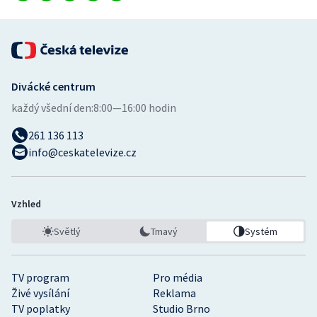
Divácké centrum
každý všední den:
8:00—16:00 hodin
261 136 113
info@ceskatelevize.cz
Vzhled
Světlý
Tmavý
Systém
TV program
Pro média
Živé vysílání
Reklama
TV poplatky
Studio Brno