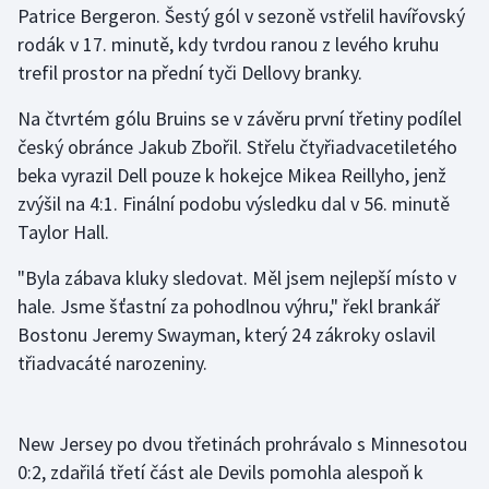
Patrice Bergeron. Šestý gól v sezoně vstřelil havířovský
rodák v 17. minutě, kdy tvrdou ranou z levého kruhu
Gymnastika
trefil prostor na přední tyči Dellovy branky.
Házená
Na čtvrtém gólu Bruins se v závěru první třetiny podílel
český obránce Jakub Zbořil. Střelu čtyřiadvacetiletého
Jezdectví
beka vyrazil Dell pouze k hokejce Mikea Reillyho, jenž
zvýšil na 4:1. Finální podobu výsledku dal v 56. minutě
Judo
Taylor Hall.
Krasobruslení
"Byla zábava kluky sledovat. Měl jsem nejlepší místo v
hale. Jsme šťastní za pohodlnou výhru," řekl brankář
Lezení
Bostonu Jeremy Swayman, který 24 zákroky oslavil
třiadvacáté narozeniny.
Lyže a snowboard
Moderní pětiboj
New Jersey po dvou třetinách prohrávalo s Minnesotou
Motorsport
0:2, zdařilá třetí část ale Devils pomohla alespoň k