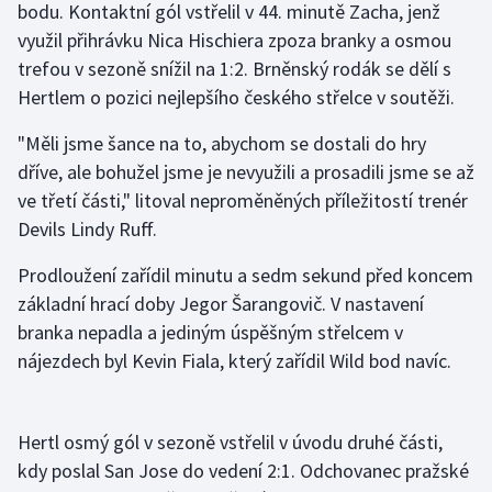
bodu. Kontaktní gól vstřelil v 44. minutě Zacha, jenž
Olympijské hry
využil přihrávku Nica Hischiera zpoza branky a osmou
trefou v sezoně snížil na 1:2. Brněnský rodák se dělí s
Parasport
Hertlem o pozici nejlepšího českého střelce v soutěži.
Plavání
"Měli jsme šance na to, abychom se dostali do hry
dříve, ale bohužel jsme je nevyužili a prosadili jsme se až
Plážový volejbal
ve třetí části," litoval neproměněných příležitostí trenér
Devils Lindy Ruff.
Ragby
Prodloužení zařídil minutu a sedm sekund před koncem
Rychlobruslení
základní hrací doby Jegor Šarangovič. V nastavení
branka nepadla a jediným úspěšným střelcem v
Rychlostní kanoistika
nájezdech byl Kevin Fiala, který zařídil Wild bod navíc.
Short track
Hertl osmý gól v sezoně vstřelil v úvodu druhé části,
Sportovní střelba
kdy poslal San Jose do vedení 2:1. Odchovanec pražské