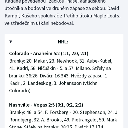
Kadaně povedenou "žabkou" našel kanadského
útočníka a bodoval ve druhém zápase za sebou. David
Kämpf, Kašeho spoluhráč z třetího útoku Maple Leafs,
ve středečním utkání nebodoval.
NHL:
Colorado - Anaheim 5:2 (1:1, 2:0, 2:1)
Branky: 20. Makar, 23. Newhook, 31. Aube-Kubel,
41. Kadri, 56. Ničuškin - 5. a 57. Milano. Střely na
branku: 36:26. Diváci: 16.343. Hvězdy zápasu: 1.
Kadri, 2. Landeskog, 3. Johansson (všichni
Colorado).
Nashville - Vegas 2:5 (0:1, 0:2, 2:2)
Branky: 46. a 54. F. Forsberg - 20. Stephenson, 24. J.
Röndbjerg, 32. A. Brooks, 49. Pietrangelo, 59. Mark
Stone. Střely na branku: 28:35. Diváci: 17 174.