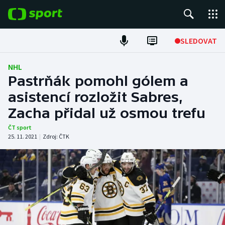
POPULÁRNÍ
SLEDOVAT
Fotbal
NHL
Pastrňák pomohl gólem a
Hokej
asistencí rozložit Sabres,
Zacha přidal už osmou trefu
Tenis
ČT sport
Atletika
25. 11. 2021
|
Zdroj:
ČTK
Cyklistika
DALŠÍ SPORTY
Americký fotbal
NEPŘEHLÉDNĚTE