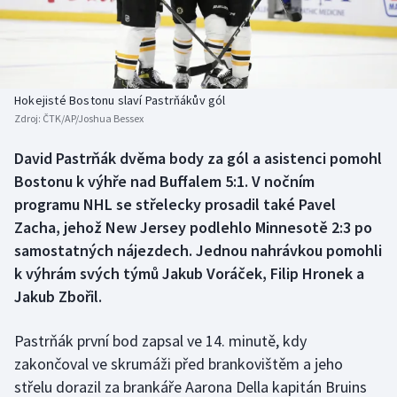
Baseball a softbal
Soutěže
Basketbal
Historické návraty
Biatlon
Aplikace ČT sport
Hokejisté Bostonu slaví Pastrňákův gól
Zdroj:
ČTK/AP/Joshua Bessex
Boby a skeleton
AZ kvíz
David Pastrňák dvěma body za gól a asistenci pomohl
Bostonu k výhře nad Buffalem 5:1. V nočním
Box
programu NHL se střelecky prosadil také Pavel
Curling
Zacha, jehož New Jersey podlehlo Minnesotě 2:3 po
samostatných nájezdech. Jednou nahrávkou pomohli
Dostihy
k výhrám svých týmů Jakub Voráček, Filip Hronek a
Jakub Zbořil.
Florbal
Pastrňák první bod zapsal ve 14. minutě, kdy
Futsal
zakončoval ve skrumáži před brankovištěm a jeho
střelu dorazil za brankáře Aarona Della kapitán Bruins
Golf