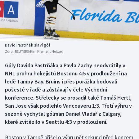
Baseball a softbal
Soutěže
Basketbal
Historické návraty
Biatlon
Aplikace ČT sport
David Pastrňák slaví gól
Boby a skeleton
AZ kvíz
Zdroj:
REUTERS/Kim Klement Neitzel
Box
Góly Davida Pastrňáka a Pavla Zachy neodvrátily v
NHL prohru hokejistů Bostonu 4:5 v prodloužení na
Curling
ledě Tampy Bay. Bruins i přes porážku bodovali
pošesté v řadě a zůstávají v čele Východní
Dostihy
konference. Střelecky se prosadil také Tomáš Hertl,
San Jose však podlehlo Vancouveru 1:3. Třetí výhru v
Florbal
sezoně vychytal gólman Daniel Vladař z Calgary,
které zvítězilo v Seattlu 4:3 v prodloužení.
Futsal
Boston v Tampě přišel o výhru pět sekund před koncem
Golf