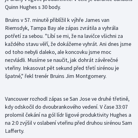
Stolní tenis
Quinn Hughes s 30 body.
Triatlon
Bruins v 57. minutě přiblížil k výhře James van
Riemsdyk, Tampa Bay ale zápas zvrátila a vyhrála
Veslování
potřetí za sebou. "Líbí se mi, že na lavičce všichni za
každého stavu věří, že dokážeme vyhrát. Ani dnes jsme
Vodní slalom
od toho nebyli daleko, ale koncovku jsme moc
nezvládli. Musíme se naučit, jak dohrát závěrečné
Volejbal
vteřiny. Inkasovat pět sekund před třetí sirénou je
špatné," řekl trenér Bruins Jim Montgomery.
Ostatní
Vancouver rozhodl zápas se San Jose ve druhé třetině,
kdy odskočil do dvoubrankového vedení. V čase 33:07
prolomil čekání na gól lídr ligové produktivity Hughes a
na 2:0 zvýšil v oslabení vteřinu před druhou sirénou Sam
Lafferty.