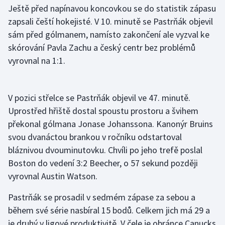
Ještě před napínavou koncovkou se do statistik zápasu
Olympijské hry
zapsali čeští hokejisté. V 10. minutě se Pastrňák objevil
sám před gólmanem, namísto zakončení ale vyzval ke
Parasport
skórování Pavla Zachu a český centr bez problémů
vyrovnal na 1:1.
Plavání
Plážový volejbal
V pozici střelce se Pastrňák objevil ve 47. minutě.
Uprostřed hřiště dostal spoustu prostoru a švihem
Ragby
překonal gólmana Jonase Johanssona. Kanonýr Bruins
Rychlobruslení
svou dvanáctou brankou v ročníku odstartoval
bláznivou dvouminutovku. Chvíli po jeho trefě poslal
Rychlostní kanoistika
Boston do vedení 3:2 Beecher, o 57 sekund později
vyrovnal Austin Watson.
Short track
Pastrňák se prosadil v sedmém zápase za sebou a
Sportovní střelba
během své série nasbíral 15 bodů. Celkem jich má 29 a
je druhý v ligové produktivitě. V čele je obránce Canucks