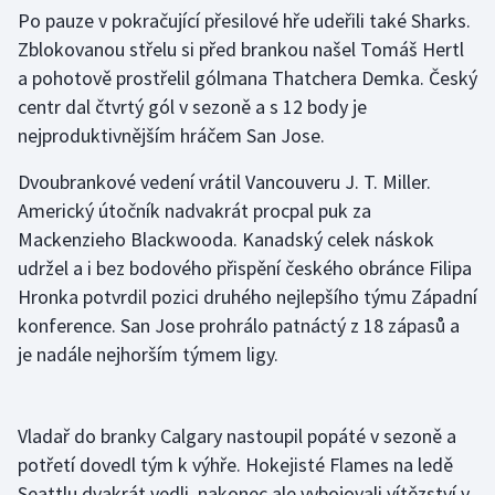
Po pauze v pokračující přesilové hře udeřili také Sharks.
Zblokovanou střelu si před brankou našel Tomáš Hertl
a pohotově prostřelil gólmana Thatchera Demka. Český
centr dal čtvrtý gól v sezoně a s 12 body je
nejproduktivnějším hráčem San Jose.
Dvoubrankové vedení vrátil Vancouveru J. T. Miller.
Americký útočník nadvakrát procpal puk za
Mackenzieho Blackwooda. Kanadský celek náskok
udržel a i bez bodového přispění českého obránce Filipa
Hronka potvrdil pozici druhého nejlepšího týmu Západní
konference. San Jose prohrálo patnáctý z 18 zápasů a
je nadále nejhorším týmem ligy.
Vladař do branky Calgary nastoupil popáté v sezoně a
potřetí dovedl tým k výhře. Hokejisté Flames na ledě
Seattlu dvakrát vedli, nakonec ale vybojovali vítězství v