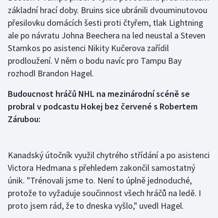
základní hrací doby. Bruins sice ubránili dvouminutovou
přesilovku domácích šesti proti čtyřem, tlak Lightning
Gymnastika
ale po návratu Johna Beechera na led neustal a Steven
Házená
Stamkos po asistenci Nikity Kučerova zařídil
prodloužení. V něm o bodu navíc pro Tampu Bay
Jezdectví
rozhodl Brandon Hagel.
Judo
Budoucnost hráčů NHL na mezinárodní scéně se
probral v podcastu Hokej bez červené s Robertem
Krasobruslení
Zárubou:
Lezení
Kanadský útočník využil chytrého střídání a po asistenci
Lyže a snowboard
Victora Hedmana s přehledem zakončil samostatný
únik. "Trénovali jsme to. Není to úplně jednoduché,
Moderní pětiboj
protože to vyžaduje součinnost všech hráčů na ledě. I
proto jsem rád, že to dneska vyšlo," uvedl Hagel.
Motorsport