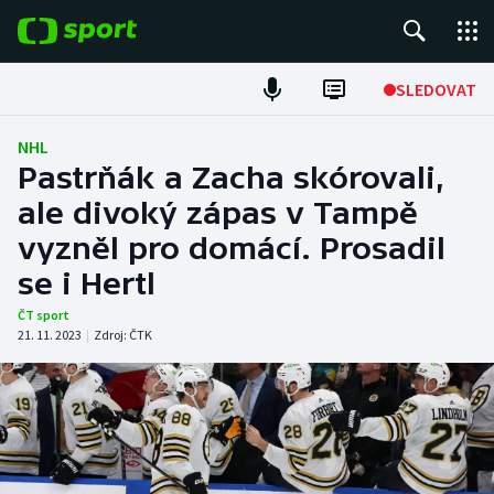
POPULÁRNÍ
SLEDOVAT
Fotbal
NHL
Pastrňák a Zacha skórovali,
Hokej
ale divoký zápas v Tampě
vyzněl pro domácí. Prosadil
Tenis
se i Hertl
Atletika
ČT sport
21. 11. 2023
|
Zdroj:
ČTK
Cyklistika
DALŠÍ SPORTY
Americký fotbal
NEPŘEHLÉDNĚTE