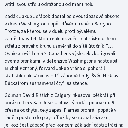
vrátil svou střelu odraženou od mantinelu.
Stolní tenis
Zadák Jakub Jeřábek dostal po dvouzápasové absenci
Triatlon
v dresu Washingtonu opět důvěru trenéra Barryho
Trotze, za kterou se v duelu proti bývalému
Veslování
zaměstnavateli Montrealu odvděčil nahrávkou. Jeho
Vodní slalom
střelu z pravého kruhu usměrnil do sítě útočník T.J.
Oshie a zvýšil na 6:2. Canadiens výsledek zkorigovali
Volejbal
dvěma brankami. V defenzivě Washingtonu nastoupil i
Michal Kempný, forvard Jakub Vrána si pohoršil
Ostatní
statistiku plus/minus o tři záporné body. Švéd Nicklas
Bäckström zaznamenal čtyři asistence.
Gólman David Rittich z Calgary inkasoval pětkrát při
porážce 1:5 v San Jose. Jihlavský rodák poprvé od 9.
března odchytal celý zápas. Flames prohráli popáté v
řadě a postup do play-off už by se rovnal zázraku,
jelikož šest zápasů před koncem základní části ztrácí na