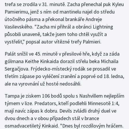
trefa se zrodila v 31. minutě. Zacha přenechal puk Kyleu
Pamierimu, jenž s ním od mantinelu najel do středu
Gymnastika
útočného pásma a překonal brankáře Andreje
Vasilevského. "Zacha mi přihrál a obránci Lightning
Házená
působili unaveně, takže jsem toho chtěl využít a
Jezdectví
vystřelit," popsal autor vítězné trefy Palmieri.
Palát snížil ve 45. minutě v přesilové hře, když za záda
Judo
gólmana Keithe Kinkaida dorazil střelu beka Michaila
Sergačjova. Frýdecko-místecký rodák se prosadil ve
Krasobruslení
třetím zápase po vyléčení zranění a poprvé od 18. ledna,
Lezení
ale na vyrovnání už hosté nedosáhli.
Tampa je ziskem 106 bodů spolu s Nashvillem nejlepším
Lyže a snowboard
týmem v lize. Predators, kteří podlehli Minnesotě 1:4,
Moderní pětiboj
mají navíc zápas k dobru. Devils zvládli druhý duel ve
dvou dnech a v obou případech stál v brance
Motorsport
osmadvacetiletý Kinkaid. "Dnes byl rozdílovým hráčem.