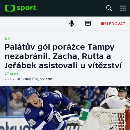
POPULÁRNÍ
SLEDOVAT
Fotbal
NHL
Palátův gól porážce Tampy
Hokej
nezabránil. Zacha, Rutta a
Jeřábek asistovali u vítězství
Tenis
ČT sport
Atletika
25. 3. 2018
|
Zdroj:
ČTK
,
nhl.com
Cyklistika
DALŠÍ SPORTY
Americký fotbal
NEPŘEHLÉDNĚTE