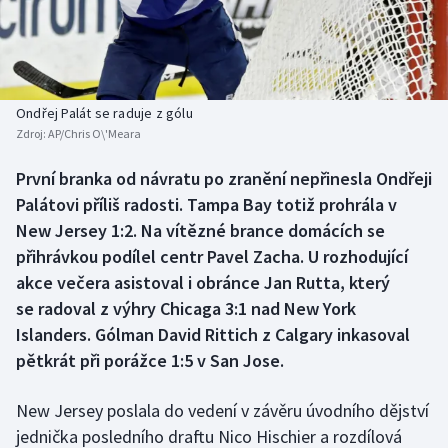
Baseball a softbal
Soutěže
Basketbal
Historické návraty
Biatlon
Aplikace ČT sport
Ondřej Palát se raduje z gólu
Zdroj:
AP/Chris O\'Meara
Boby a skeleton
AZ kvíz
První branka od návratu po zranění nepřinesla Ondřeji
Palátovi příliš radosti. Tampa Bay totiž prohrála v
Box
New Jersey 1:2. Na vítězné brance domácích se
Curling
přihrávkou podílel centr Pavel Zacha. U rozhodující
akce večera asistoval i obránce Jan Rutta, který
Dostihy
se radoval z výhry Chicaga 3:1 nad New York
Islanders. Gólman David Rittich z Calgary inkasoval
Florbal
pětkrát při porážce 1:5 v San Jose.
Futsal
New Jersey poslala do vedení v závěru úvodního dějství
jednička posledního draftu Nico Hischier a rozdílová
Golf