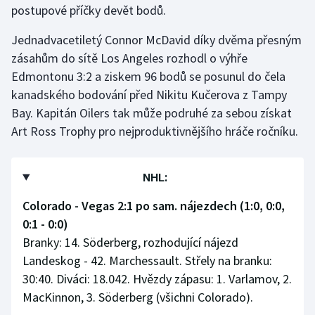
postupové příčky devět bodů.
Jednadvacetiletý Connor McDavid díky dvěma přesným
zásahům do sítě Los Angeles rozhodl o výhře
Edmontonu 3:2 a ziskem 96 bodů se posunul do čela
kanadského bodování před Nikitu Kučerova z Tampy
Bay. Kapitán Oilers tak může podruhé za sebou získat
Art Ross Trophy pro nejproduktivnějšího hráče ročníku.
NHL:
Colorado - Vegas 2:1 po sam. nájezdech (1:0, 0:0,
0:1 - 0:0)
Branky: 14. Söderberg, rozhodující nájezd
Landeskog - 42. Marchessault. Střely na branku:
30:40. Diváci: 18.042. Hvězdy zápasu: 1. Varlamov, 2.
MacKinnon, 3. Söderberg (všichni Colorado).