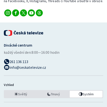
na Facebooku, X, Instagramu, Threads či YouTube a buďte v obraze.
Divácké centrum
každý všední den:
8:00—16:00 hodin
261 136 113
info@ceskatelevize.cz
Vzhled
Světlý
Tmavý
Systém