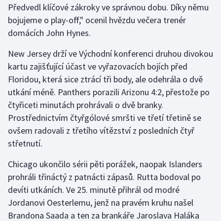
Předvedl klíčové zákroky ve správnou dobu. Díky němu
Olympijské hry
bojujeme o play-off," ocenil hvězdu večera trenér
domácích John Hynes.
Parasport
New Jersey drží ve Východní konferenci druhou divokou
Plavání
kartu zajišťující účast ve vyřazovacích bojích před
Floridou, která sice ztrácí tři body, ale odehrála o dvě
Plážový volejbal
utkání méně. Panthers porazili Arizonu 4:2, přestože po
čtyřiceti minutách prohrávali o dvě branky.
Ragby
Prostřednictvím čtyřgólové smršti ve třetí třetině se
ovšem radovali z třetího vítězství z posledních čtyř
Rychlobruslení
střetnutí.
Rychlostní kanoistika
Chicago ukončilo sérii pěti porážek, naopak Islanders
prohráli třináctý z patnácti zápasů. Rutta bodoval po
Short track
devíti utkáních. Ve 25. minutě přihrál od modré
Jordanovi Oesterlemu, jenž na pravém kruhu našel
Sportovní střelba
Brandona Saada a ten za brankáře Jaroslava Haláka