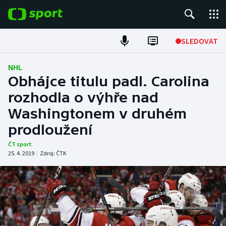
POPULÁRNÍ
SLEDOVAT
Fotbal
NHL
Obhájce titulu padl. Carolina
Hokej
rozhodla o výhře nad
Washingtonem v druhém
Tenis
prodloužení
Atletika
ČT sport
25. 4. 2019
|
Zdroj:
ČTK
Cyklistika
DALŠÍ SPORTY
Americký fotbal
NEPŘEHLÉDNĚTE