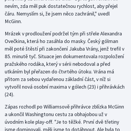
Stolní tenis
nevím, zda měl puk dostatečnou rychlost, aby přejel
čáru. Nemyslím si, že jsem něco zachránil," uvedl
Triatlon
McGinn.
Veslování
Mrázek v prodloužení podržel tým při střele Alexandra
Ovečkina, která ho zasáhla do masky. Český gólman
Vodní slalom
měl poté štěstí při zakončení Jakuba Vrány, jenž trefil v
85. minutě tyč. Situace jen dokumentovala rozpoložení
Volejbal
pražského rodáka, který v sérii nebodoval a před
utkáním byl přeřazen do čtvrtého útoku. Vrána má
Ostatní
přitom za sebou vydařenou základní část, v níž si
vytvořil nová osobní maxima v gólech (23) i přihrávkách
(24).
Zápas rozhodl po Williamsově přihrávce zblízka McGinn
a ukončil Washingtonu cestu za obhajobou už v
úvodním kole play-off. "Je to těžké. První dvě třetiny
jsme dominovali, měli jsme to dotáhnout. Ale byla to