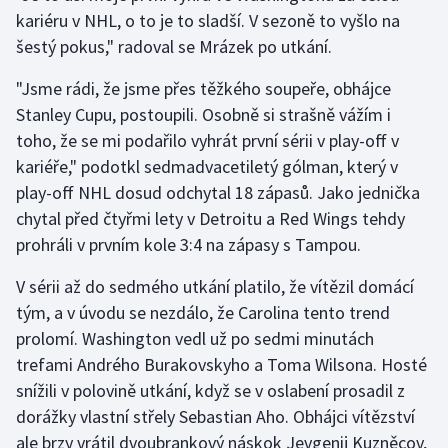
kariéru v NHL, o to je to sladší. V sezoně to vyšlo na
šestý pokus," radoval se Mrázek po utkání.
Gymnastika
"Jsme rádi, že jsme přes těžkého soupeře, obhájce
Házená
Stanley Cupu, postoupili. Osobně si strašně vážím i
toho, že se mi podařilo vyhrát první sérii v play-off v
Jezdectví
kariéře," podotkl sedmadvacetiletý gólman, který v
Judo
play-off NHL dosud odchytal 18 zápasů. Jako jednička
chytal před čtyřmi lety v Detroitu a Red Wings tehdy
Krasobruslení
prohráli v prvním kole 3:4 na zápasy s Tampou.
V sérii až do sedmého utkání platilo, že vítězil domácí
Lezení
tým, a v úvodu se nezdálo, že Carolina tento trend
Lyže a snowboard
prolomí. Washington vedl už po sedmi minutách
trefami Andrého Burakovskyho a Toma Wilsona. Hosté
Moderní pětiboj
snížili v polovině utkání, když se v oslabení prosadil z
dorážky vlastní střely Sebastian Aho. Obhájci vítězství
Motorsport
ale brzy vrátil dvoubrankový náskok Jevgenij Kuzněcov,