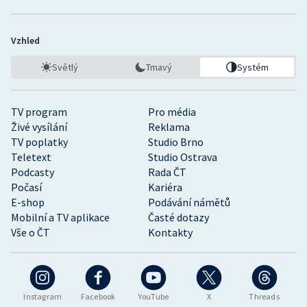
Vzhled
Světlý
Tmavý
Systém
TV program
Pro média
Živé vysílání
Reklama
TV poplatky
Studio Brno
Teletext
Studio Ostrava
Podcasty
Rada ČT
Počasí
Kariéra
E-shop
Podávání námětů
Mobilní a TV aplikace
Časté dotazy
Vše o ČT
Kontakty
Instagram
Facebook
YouTube
X
Threads