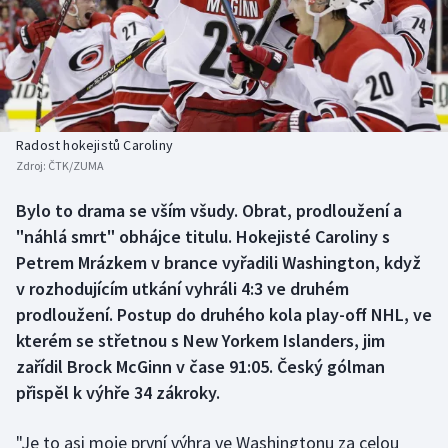
Baseball a softbal
Soutěže
Basketbal
Historické návraty
Biatlon
Aplikace ČT sport
Radost hokejistů Caroliny
Boby a skeleton
AZ kvíz
Zdroj:
ČTK/ZUMA
Box
Bylo to drama se vším všudy. Obrat, prodloužení a
"náhlá smrt" obhájce titulu. Hokejisté Caroliny s
Curling
Petrem Mrázkem v brance vyřadili Washington, když
v rozhodujícím utkání vyhráli 4:3 ve druhém
Dostihy
prodloužení. Postup do druhého kola play-off NHL, ve
kterém se střetnou s New Yorkem Islanders, jim
Florbal
zařídil Brock McGinn v čase 91:05. Český gólman
přispěl k výhře 34 zákroky.
Futsal
"Je to asi moje první výhra ve Washingtonu za celou
Golf