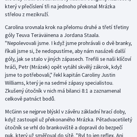
který v přečíslení tři na jednoho překonal Mrázka
Olympijské hry
střelou z mezikruží.
Parasport
Carolina srovnala krok na přelomu druhé a třetí třetiny
góly Teuva Teräväinena a Jordana Staala.
Plavání
"Nepolevovali jsme. I když jsme prohrávali o dvě branky,
říkali jsme si, že nedopustíme, aby nám nasázeli další
Plážový volejbal
góly, jak se stalo v jiných zápasech. Trefili se naši klíčoví
hráči, Petr (Mrázek) opět vytáhl skvělý zákrok, když
Ragby
jsme to potřebovali," řekl kapitán Caroliny Justin
Williams, který je na sedmé zápasy specialistou.
Rychlobruslení
Zkušený útočník v nich má bilanci 8:1 a zaznamenal
Rychlostní kanoistika
celkově patnáct bodů.
McGinn se nejprve blýskl v závěru základní hrací doby,
Short track
když zastoupil už překonaného Mrázka. Pětadvacetiletý
Sportovní střelba
útočník se vrhl do brankoviště a dopravil do bezpečí
puk, který už směřoval do sítě. "Byl to jen reflex. Ani