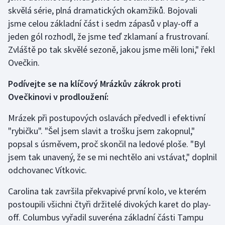
skvělá série, plná dramatických okamžiků. Bojovali
jsme celou základní část i sedm zápasů v play-off a
jeden gól rozhodl, že jsme teď zklamaní a frustrovaní.
Zvláště po tak skvělé sezoně, jakou jsme měli loni," řekl
Ovečkin.
Podívejte se na klíčový Mrázkův zákrok proti
Ovečkinovi v prodloužení:
Mrázek při postupových oslavách předvedl i efektivní
"rybičku". "Šel jsem slavit a trošku jsem zakopnul,"
popsal s úsměvem, proč skončil na ledové ploše. "Byl
jsem tak unavený, že se mi nechtělo ani vstávat," doplnil
odchovanec Vítkovic.
Carolina tak završila překvapivé první kolo, ve kterém
postoupili všichni čtyři držitelé divokých karet do play-
off. Columbus vyřadil suveréna základní části Tampu