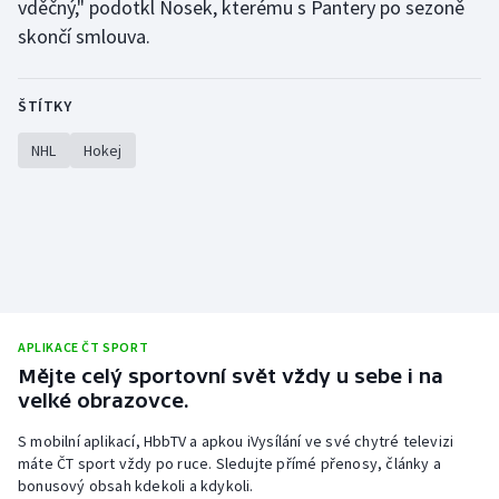
vděčný," podotkl Nosek, kterému s Pantery po sezoně
skončí smlouva.
ŠTÍTKY
NHL
Hokej
APLIKACE ČT SPORT
Mějte celý sportovní svět vždy u sebe i na
velké obrazovce.
S mobilní aplikací, HbbTV a apkou iVysílání ve své chytré televizi
máte ČT sport vždy po ruce. Sledujte přímé přenosy, články a
bonusový obsah kdekoli a kdykoli.