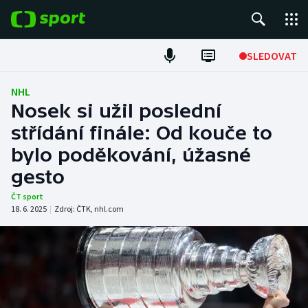
POPULÁRNÍ
SLEDOVAT
Fotbal
NHL
Nosek si užil poslední
Hokej
střídání finále: Od kouče to
bylo poděkování, úžasné
Tenis
gesto
Atletika
ČT sport
18. 6. 2025
|
Zdroj:
ČTK
,
nhl.com
Cyklistika
DALŠÍ SPORTY
Americký fotbal
NEPŘEHLÉDNĚTE