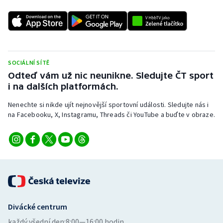
SOCIÁLNÍ SÍTĚ
Odteď vám už nic neunikne. Sledujte ČT sport
i na dalších platformách.
Nenechte si nikde ujít nejnovější sportovní události. Sledujte nás i
na Facebooku, X, Instagramu, Threads či YouTube a buďte v obraze.
Divácké centrum
každý všední den:
8:00—16:00 hodin