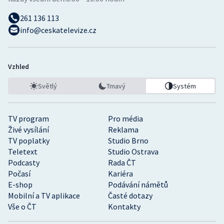
261 136 113
info@ceskatelevize.cz
Vzhled
Světlý
Tmavý
Systém
TV program
Pro média
Živé vysílání
Reklama
TV poplatky
Studio Brno
Teletext
Studio Ostrava
Podcasty
Rada ČT
Počasí
Kariéra
E-shop
Podávání námětů
Mobilní a TV aplikace
Časté dotazy
Vše o ČT
Kontakty