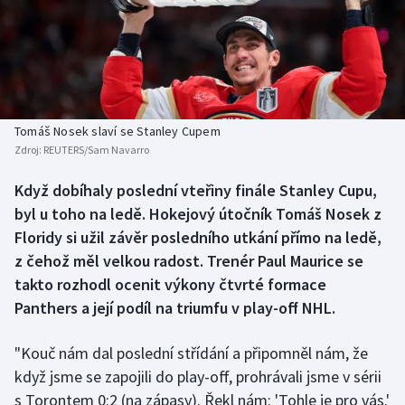
Baseball a softbal
Soutěže
Basketbal
Historické návraty
Biatlon
Aplikace ČT sport
Tomáš Nosek slaví se Stanley Cupem
Boby a skeleton
AZ kvíz
Zdroj:
REUTERS/Sam Navarro
Box
Když dobíhaly poslední vteřiny finále Stanley Cupu,
byl u toho na ledě. Hokejový útočník Tomáš Nosek z
Curling
Floridy si užil závěr posledního utkání přímo na ledě,
z čehož měl velkou radost. Trenér Paul Maurice se
Dostihy
takto rozhodl ocenit výkony čtvrté formace
Panthers a její podíl na triumfu v play-off NHL.
Florbal
"Kouč nám dal poslední střídání a připomněl nám, že
Futsal
když jsme se zapojili do play-off, prohrávali jsme v sérii
s Torontem 0:2 (na zápasy). Řekl nám: 'Tohle je pro vás.'
Golf