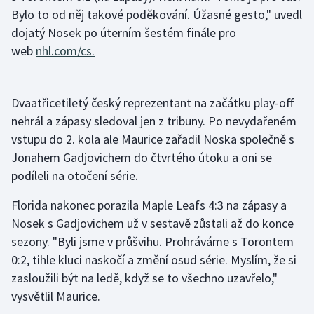
Bylo to od něj takové poděkování. Úžasné gesto," uvedl
dojatý Nosek po úterním šestém finále pro
Gymnastika
web
nhl.com/cs.
Házená
Jezdectví
Dvaatřicetiletý český reprezentant na začátku play-off
nehrál a zápasy sledoval jen z tribuny. Po nevydařeném
Judo
vstupu do 2. kola ale Maurice zařadil Noska společně s
Jonahem Gadjovichem do čtvrtého útoku a oni se
Krasobruslení
podíleli na otočení série.
Lezení
Florida nakonec porazila Maple Leafs 4:3 na zápasy a
Nosek s Gadjovichem už v sestavě zůstali až do konce
Lyže a snowboard
sezony. "Byli jsme v průšvihu. Prohráváme s Torontem
0:2, tihle kluci naskočí a změní osud série. Myslím, že si
Moderní pětiboj
zasloužili být na ledě, když se to všechno uzavřelo,"
vysvětlil Maurice.
Motorsport