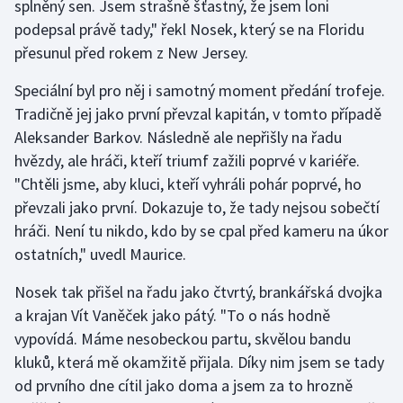
splněný sen. Jsem strašně šťastný, že jsem loni
Stolní tenis
podepsal právě tady," řekl Nosek, který se na Floridu
přesunul před rokem z New Jersey.
Triatlon
Speciální byl pro něj i samotný moment předání trofeje.
Veslování
Tradičně jej jako první převzal kapitán, v tomto případě
Aleksander Barkov. Následně ale nepřišly na řadu
Vodní slalom
hvězdy, ale hráči, kteří triumf zažili poprvé v kariéře.
"Chtěli jsme, aby kluci, kteří vyhráli pohár poprvé, ho
Volejbal
převzali jako první. Dokazuje to, že tady nejsou sobečtí
Ostatní
hráči. Není tu nikdo, kdo by se cpal před kameru na úkor
ostatních," uvedl Maurice.
Nosek tak přišel na řadu jako čtvrtý, brankářská dvojka
a krajan Vít Vaněček jako pátý. "To o nás hodně
vypovídá. Máme nesobeckou partu, skvělou bandu
kluků, která mě okamžitě přijala. Díky nim jsem se tady
od prvního dne cítil jako doma a jsem za to hrozně