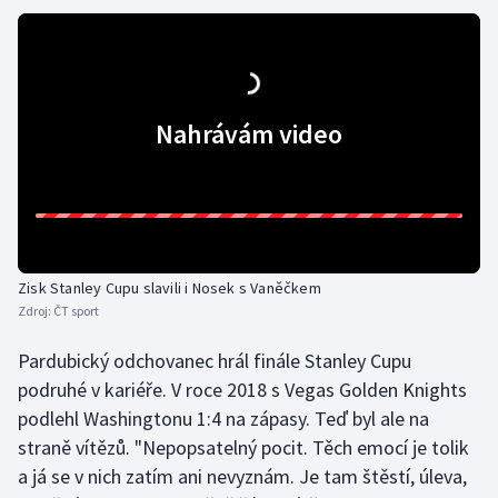
Olympijské hry
Parasport
Nahrávám video
Plavání
Plážový volejbal
Ragby
Zisk Stanley Cupu slavili i Nosek s Vaněčkem
Rychlobruslení
Zdroj:
ČT sport
Rychlostní kanoistika
Pardubický odchovanec hrál finále Stanley Cupu
podruhé v kariéře. V roce 2018 s Vegas Golden Knights
Short track
podlehl Washingtonu 1:4 na zápasy. Teď byl ale na
straně vítězů. "Nepopsatelný pocit. Těch emocí je tolik
Sportovní střelba
a já se v nich zatím ani nevyznám. Je tam štěstí, úleva,