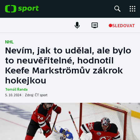
POPULÁRNÍ
SLEDOVAT
Fotbal
NHL
Nevím, jak to udělal, ale bylo
Hokej
to neuvěřitelné, hodnotil
Keefe Markströmův zákrok
Tenis
hokejkou
Atletika
Tomáš Řanda
5. 10. 2024
|
Zdroj:
ČT sport
Cyklistika
DALŠÍ SPORTY
Americký fotbal
NEPŘEHLÉDNĚTE