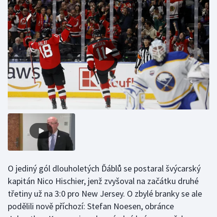
Gymnastika
Házená
Jezdectví
Judo
Krasobruslení
Lezení
Lyže a snowboard
O jediný gól dlouholetých Ďáblů se postaral švýcarský
kapitán Nico Hischier, jenž zvyšoval na začátku druhé
Moderní pětiboj
třetiny už na 3:0 pro New Jersey. O zbylé branky se ale
podělili nově příchozí: Stefan Noesen, obránce
Motorsport