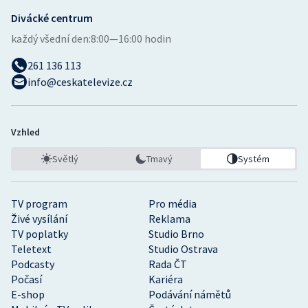
Divácké centrum
každý všední den:
8:00—16:00 hodin
261 136 113
info@ceskatelevize.cz
Vzhled
Světlý
Tmavý
Systém
TV program
Pro média
Živé vysílání
Reklama
TV poplatky
Studio Brno
Teletext
Studio Ostrava
Podcasty
Rada ČT
Počasí
Kariéra
E-shop
Podávání námětů