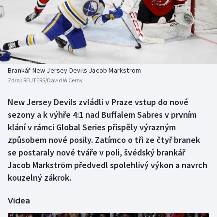
Baseball a softbal
Soutěže
Basketbal
Historické návraty
Biatlon
Aplikace ČT sport
Brankář New Jersey Devils Jacob Markström
Boby a skeleton
AZ kvíz
Zdroj:
REUTERS/David W Cerny
Box
New Jersey Devils zvládli v Praze vstup do nové
sezony a k výhře 4:1 nad Buffalem Sabres v prvním
Curling
klání v rámci Global Series přispěly výrazným
způsobem nové posily. Zatímco o tři ze čtyř branek
Dostihy
se postaraly nové tváře v poli, švédský brankář
Jacob Markström předvedl spolehlivý výkon a navrch
Florbal
kouzelný zákrok.
Futsal
Videa
Golf