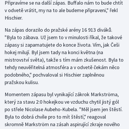
Připravíme se na další zápas. Buffalo nám to bude chtít
Stolní tenis
v odvetě vrátit, my na to ale budeme připraveni," řekl
Hischier.
Triatlon
Na zápas dorazilo do pražské arény 16 913 diváků.
Veslování
"Byla to zábava. Už jsem to v minulosti říkal, že takové
zápasy si zapamatujete do konce života. Vím, jak Češi
Vodní slalom
hokej milují. Byl jsem tady na konci května (na
mistrovství světa), takže s tím mám zkušenost. Byla to
Volejbal
tehdy neuvěřitelná atmosféra a v odvetě čekám něco
Ostatní
podobného," pochvaloval si Hischier zaplněnou
pražskou kulisu.
Momentem zápasu byl vynikající zákrok Markströma,
který za stavu 2:0 hokejkou ve vzduchu chytil jistý gól
po střele Nicolase Aubeho-Kubela. "Měl jsem jen štěstí.
Byla to dobrá chvíle pro to mít štěstí," reagoval
skromně Markström na zásah aspirující zkraje nového