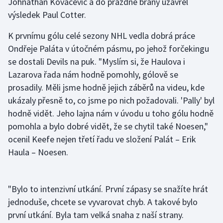
Johnathan Kovacevic a do prázdné brány uzavřel
výsledek Paul Cotter.
Olympijské hry
K prvnímu gólu celé sezony NHL vedla dobrá práce
Parasport
Ondřeje Paláta v útočném pásmu, po jehož forčekingu
se dostali Devils na puk. "Myslím si, že Haulova i
Plavání
Lazarova řada nám hodně pomohly, gólově se
prosadily. Měli jsme hodně jejich záběrů na videu, kde
Plážový volejbal
ukázaly přesně to, co jsme po nich požadovali. 'Pally' byl
Ragby
hodně vidět. Jeho lajna nám v úvodu u toho gólu hodně
pomohla a bylo dobré vidět, že se chytil také Noesen,"
Rychlobruslení
ocenil Keefe nejen třetí řadu ve složení Palát – Erik
Haula – Noesen.
Rychlostní kanoistika
Short track
"Bylo to intenzivní utkání. První zápasy se snažíte hrát
jednoduše, chcete se vyvarovat chyb. A takové bylo
Sportovní střelba
první utkání. Byla tam velká snaha z naší strany.