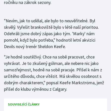
ročníku na zákrok sezony.
"Nevím, jak to udělal, ale bylo to neuvěřitelné. Byl
skvělý. Vyřešit brankoviště bylo v létě naší prioritou.
Odehráli jsme dobrý zápas jako tým. 'Marky' nám
pomohl, když bylo potřeba," hodnotil letní akvizici
Devils nový trenér Sheldon Keefe.
"Je hodně soutěživý. Chce na sobě pracovat, chce
vyhrávat. Je to zkušený gólman, ale nebere nic jako
samozřejmost, hodně na sobě pracuje. Přišel k nám z
určitého důvodu, chce vítězit. Má skvělou osobnost s
dobrým charakterem," popsal Keefe Markströma, jenž
přišel do klubu výměnou z Calgary.
SOUVISEJÍCÍ ČLÁNKY