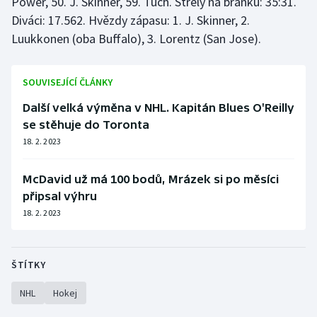
Power, 50. J. Skinner, 59. Tuch. Střely na branku: 35:31.
Diváci: 17.562. Hvězdy zápasu: 1. J. Skinner, 2.
Luukkonen (oba Buffalo), 3. Lorentz (San Jose).
SOUVISEJÍCÍ ČLÁNKY
Další velká výměna v NHL. Kapitán Blues O'Reilly
se stěhuje do Toronta
18. 2. 2023
McDavid už má 100 bodů, Mrázek si po měsíci
připsal výhru
18. 2. 2023
ŠTÍTKY
NHL
Hokej