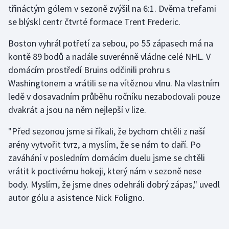
Stolní tenis
třináctým gólem v sezoně zvýšil na 6:1. Dvěma trefami
se blýskl centr čtvrté formace Trent Frederic.
Triatlon
Boston vyhrál potřetí za sebou, po 55 zápasech má na
kontě 89 bodů a nadále suverénně vládne celé NHL. V
Veslování
domácím prostředí Bruins odčinili prohru s
Vodní slalom
Washingtonem a vrátili se na vítěznou vlnu. Na vlastním
ledě v dosavadním průběhu ročníku nezabodovali pouze
Volejbal
dvakrát a jsou na něm nejlepší v lize.
Ostatní
"Před sezonou jsme si říkali, že bychom chtěli z naší
arény vytvořit tvrz, a myslím, že se nám to daří. Po
zaváhání v posledním domácím duelu jsme se chtěli
vrátit k poctivému hokeji, který nám v sezoně nese
body. Myslím, že jsme dnes odehráli dobrý zápas," uvedl
autor gólu a asistence Nick Foligno.