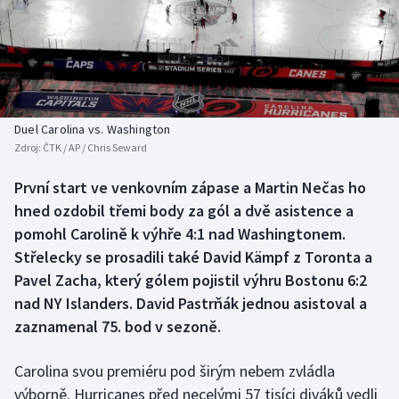
Baseball a softbal
Soutěže
Basketbal
Historické návraty
Biatlon
Aplikace ČT sport
Duel Carolina vs. Washington
Boby a skeleton
AZ kvíz
Zdroj:
ČTK / AP / Chris Seward
Box
První start ve venkovním zápase a Martin Nečas ho
hned ozdobil třemi body za gól a dvě asistence a
Curling
pomohl Carolině k výhře 4:1 nad Washingtonem.
Střelecky se prosadili také David Kämpf z Toronta a
Dostihy
Pavel Zacha, který gólem pojistil výhru Bostonu 6:2
nad NY Islanders. David Pastrňák jednou asistoval a
Florbal
zaznamenal 75. bod v sezoně.
Futsal
Carolina svou premiéru pod širým nebem zvládla
výborně. Hurricanes před necelými 57 tisíci diváků vedli
Golf