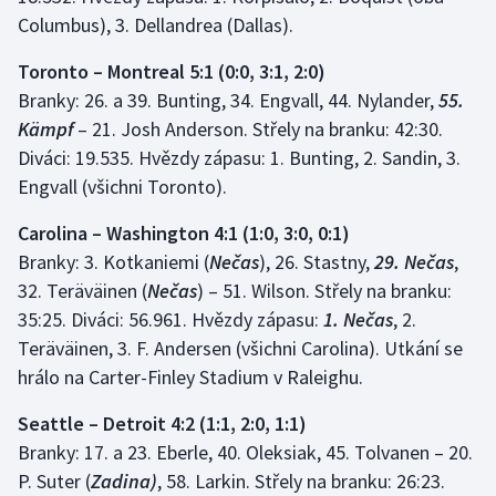
Columbus), 3. Dellandrea (Dallas).
Toronto – Montreal 5:1 (0:0, 3:1, 2:0)
Branky: 26. a 39. Bunting, 34. Engvall, 44. Nylander,
55.
Kämpf
– 21. Josh Anderson. Střely na branku: 42:30.
Diváci: 19.535. Hvězdy zápasu: 1. Bunting, 2. Sandin, 3.
Engvall (všichni Toronto).
Carolina – Washington 4:1 (1:0, 3:0, 0:1)
Branky: 3. Kotkaniemi (
Nečas
), 26. Stastny,
29. Nečas
,
32. Teräväinen (
Nečas
) – 51. Wilson. Střely na branku:
35:25. Diváci: 56.961. Hvězdy zápasu:
1. Nečas
, 2.
Teräväinen, 3. F. Andersen (všichni Carolina). Utkání se
hrálo na Carter-Finley Stadium v Raleighu.
Seattle – Detroit 4:2 (1:1, 2:0, 1:1)
Branky: 17. a 23. Eberle, 40. Oleksiak, 45. Tolvanen – 20.
P. Suter (
Zadina)
, 58. Larkin. Střely na branku: 26:23.