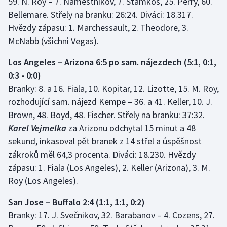
59. N. Roy – 7. Naměstnikov, 7. Stamkos, 25. Perry, 60.
Bellemare. Střely na branku: 26:24. Diváci: 18.317.
Hvězdy zápasu: 1. Marchessault, 2. Theodore, 3.
McNabb (všichni Vegas).
Los Angeles – Arizona 6:5 po sam. nájezdech (5:1, 0:1,
0:3 - 0:0)
Branky: 8. a 16. Fiala, 10. Kopitar, 12. Lizotte, 15. M. Roy,
rozhodující sam. nájezd Kempe – 36. a 41. Keller, 10. J.
Brown, 48. Boyd, 48. Fischer. Střely na branku: 37:32.
Karel Vejmelka
za Arizonu odchytal 15 minut a 48
sekund, inkasoval pět branek z 14 střel a úspěšnost
zákroků měl 64,3 procenta. Diváci: 18.230. Hvězdy
zápasu: 1. Fiala (Los Angeles), 2. Keller (Arizona), 3. M.
Roy (Los Angeles).
San Jose – Buffalo 2:4 (1:1, 1:1, 0:2)
Branky: 17. J. Svečnikov, 32. Barabanov – 4. Cozens, 27.