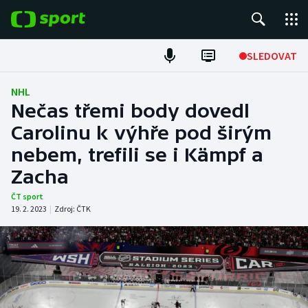
POPULÁRNÍ
SLEDOVAT
Fotbal
NHL
Nečas třemi body dovedl
Hokej
Carolinu k výhře pod širým
nebem, trefili se i Kämpf a
Tenis
Zacha
Atletika
ČT sport
19. 2. 2023
|
Zdroj:
ČTK
Cyklistika
DALŠÍ SPORTY
Americký fotbal
NEPŘEHLÉDNĚTE