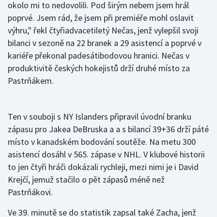
okolo mi to nedovolili. Pod širým nebem jsem hrál
Olympijské hry
poprvé. Jsem rád, že jsem při premiéře mohl oslavit
výhru," řekl čtyřiadvacetiletý Nečas, jenž vylepšil svoji
Parasport
bilanci v sezoně na 22 branek a 29 asistencí a poprvé v
kariéře překonal padesátibodovou hranici. Nečas v
Plavání
produktivitě českých hokejistů drží druhé místo za
Pastrňákem.
Plážový volejbal
Ragby
Ten v souboji s NY Islanders připravil úvodní branku
zápasu pro Jakea DeBruska a a s bilancí 39+36 drží páté
Rychlobruslení
místo v kanadském bodování soutěže. Na metu 300
asistencí dosáhl v 565. zápase v NHL. V klubové historii
Rychlostní kanoistika
to jen čtyři hráči dokázali rychleji, mezi nimi je i David
Short track
Krejčí, jemuž stačilo o pět zápasů méně než
Pastrňákovi.
Sportovní střelba
Ve 39. minutě se do statistik zapsal také Zacha, jenž