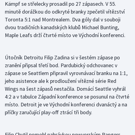
Kämpf se střelecky prosadil po 27 zápasech. V 55.
minutě dorážkou do odkryté branky zpečetil vítězství
Toronta 5:1 nad Montrealem. Dva góly dal v souboji
dvou tradičních kanadských klubů Michael Bunting,
Maple Leafs drží čtvrté místo ve Východní konferenci.
Útočník Detroitu Filip Zadina si v šestém zápase po
zranění připsal třetí bod. Pardubický odchovanec v
zápase se Seattlem připravil vyrovnávací branku na 1:1,
jeho asistence ale k prodloužení vítězné série Red
Wings na šest zápasů nestačila. Domácí Seattle vyhrál
4:2 a v tabulce Západní konference se posunul na čtvrté
místo. Detroit je ve Východní konferenci dvanáctý a na
příčky zaručující play-off ztrácí tři body.
Filip Chytil pomohl nahrávkou newyorským Rangers