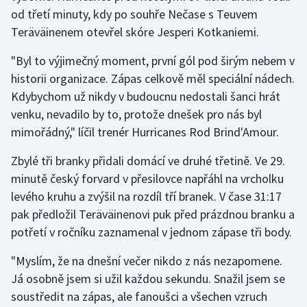
od třetí minuty, kdy po souhře Nečase s Teuvem
Teräväinenem otevřel skóre Jesperi Kotkaniemi.
Gymnastika
"Byl to výjimečný moment, první gól pod širým nebem v
Házená
historii organizace. Zápas celkově měl speciální nádech.
Kdybychom už nikdy v budoucnu nedostali šanci hrát
Jezdectví
venku, nevadilo by to, protože dnešek pro nás byl
Judo
mimořádný," líčil trenér Hurricanes Rod Brind'Amour.
Zbylé tři branky přidali domácí ve druhé třetině. Ve 29.
Krasobruslení
minutě český forvard v přesilovce napřáhl na vrcholku
levého kruhu a zvýšil na rozdíl tří branek. V čase 31:17
Lezení
pak předložil Teräväinenovi puk před prázdnou branku a
Lyže a snowboard
potřetí v ročníku zaznamenal v jednom zápase tři body.
"Myslím, že na dnešní večer nikdo z nás nezapomene.
Moderní pětiboj
Já osobně jsem si užil každou sekundu. Snažil jsem se
Motorsport
soustředit na zápas, ale fanoušci a všechen vzruch