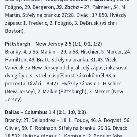
Foligno, 29. Bergeron,
39. Zacha
– 27. Palmieri, 54. M.
Martin. Střely na branku: 27:28. Diváci: 17.850. Hvězdy
zápasu: 1. Frederic, 2. Foligno, 3. DeBrusk (všichni
Boston).
Pittsburgh – New Jersey 2:5 (1:1, 0:2, 1:2)
Branky: 4. a 55. Malkin – 29. a 58. Hischier, 5. Mercer, 24.
Hamilton, 49. Bratt. Střely na branku: 31:43. Vítek
Vaněček za New Jersey odchytal celý zápas, inkasoval
dva góly z 31 střel a úspěšnost zákroků měl 93,5
procenta. Diváci: 18.427. Hvězdy zápasu: 1. Hischier
(New Jersey), 2. Malkin (Pittsburgh), 3. Mercer (New
Jersey).
Dallas – Columbus 1:4 (0:1, 1:0, 0:3)
Branky: 27. Dellandrea – 18. L. Foudy, 46. A. Boqvist, 56.
Olivier, 59. E. Robinson. Střely na branku: 29:36. Diváci:
18.532. Hvězdy zápasu: 1. Korpisalo, 2. Boquist (oba