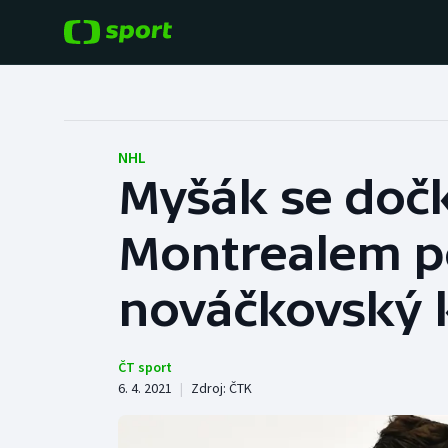
POPULÁRNÍ
DALŠÍ SPORTY
Fotbal
Americký fotbal
NHL
Myšák se dočk
Hokej
Baseball a softbal
Montrealem po
Tenis
Basketbal
Atletika
nováčkovský 
Biatlon
Cyklistika
Boby a skeleton
ČT sport
6. 4. 2021
|
Zdroj:
ČTK
Box