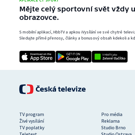
APLIKACE ČT SPORT
Mějte celý sportovní svět vždy u
obrazovce.
S mobilní aplikací, HbbTV a apkou iVysílání ve své chytré telev
Sledujte přímé přenosy, články a bonusový obsah kdekoli a kd
TV program
Pro média
Živé vysílání
Reklama
TV poplatky
Studio Brno
Teletext
Studio Ostrava