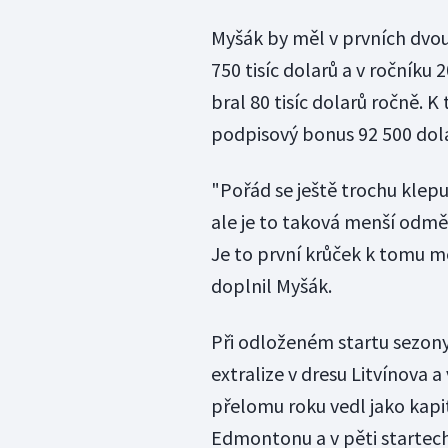
Myšák by měl v prvních dvo
750 tisíc dolarů a v ročníku 
bral 80 tisíc dolarů ročně. 
podpisový bonus 92 500 dol
"Pořád se ještě trochu klepu
ale je to taková menší odměn
Je to první krůček k tomu m
doplnil Myšák.
Při odloženém startu sezony
extralize v dresu Litvínova 
přelomu roku vedl jako kapi
Edmontonu a v pěti startech 