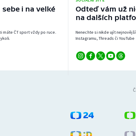
SOCIÁLNÍ SÍTĚ
 sebe i na velké
Odteď vám už nic
na dalších platf
izi máte ČT sport vždy po ruce.
Nenechte si nikde ujít nejnovější
ykoli.
Instagramu, Threads či YouTube 
Č