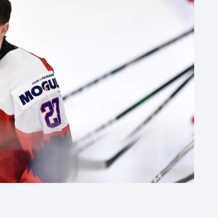
Moderní pětiboj
Triatlon
Motorsport
Veslování
Olympijské hry
Vodní slalom
Parasport
Volejbal
Plavání
Ostatní
Plážový volejbal