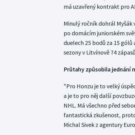
má uzavřený kontrakt pro AHL
Minulý ročník dohrál Myšák 
po domácím juniorském svět
duelech 25 bodů za 15 gólů a 
sezony v Litvínově 74 zápasů
Průtahy způsobila jednání 
"Pro Honzu je to velký úspě
a je to pro něj další povzbu
NHL. Má všechno před sebou.
fantastická zkušenost, proto
Michal Sivek z agentury Eur