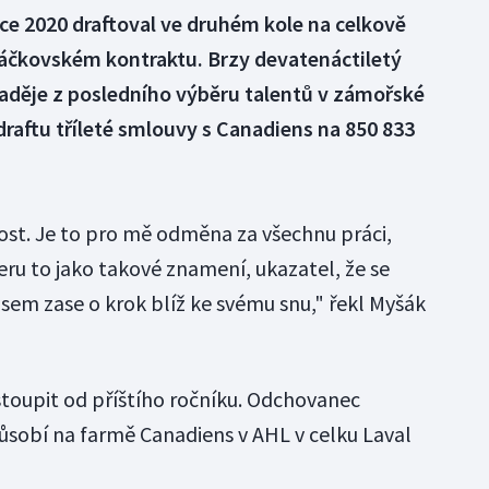
ce 2020 draftoval ve druhém kole na celkově
váčkovském kontraktu. Brzy devatenáctiletý
naděje z posledního výběru talentů v zámořské
draftu tříleté smlouvy s Canadiens na 850 833
st. Je to pro mě odměna za všechnu práci,
eru to jako takové znamení, ukazatel, že se
em zase o krok blíž ke svému snu," řekl Myšák
toupit od příštího ročníku. Odchovanec
ůsobí na farmě Canadiens v AHL v celku Laval