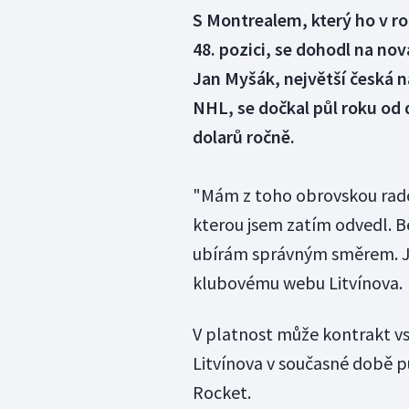
S Montrealem, který ho v ro
48. pozici, se dohodl na no
Jan Myšák, největší česká 
NHL, se dočkal půl roku od 
dolarů ročně.
"Mám z toho obrovskou rado
kterou jsem zatím odvedl. B
ubírám správným směrem. Js
klubovému webu Litvínova.
V platnost může kontrakt vs
Litvínova v současné době p
Rocket.