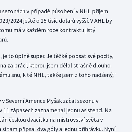
u sezonách v případě působení v NHL příjem
2023/2024 ještě o 25 tisíc dolarů vyšší. V AHL by
K tomu má v každém roce kontraktu jistý
arů.
, je to úplně super. Je těžké popsat své pocity,
a za práci, kterou jsem dělal strašně dlouho.
ému snu, k té NHL, takže jsem z toho nadšený,"
 v Severní Americe Myšák začal sezonu v
a v 11 zápasech zaznamenal jednu asistenci. Na
tán českou dvacítku na mistrovství světa v
si tam připsal dva góly a jednu přihrávku. Nyní