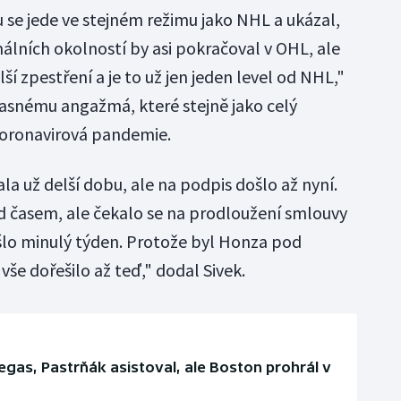
 se jede ve stejném režimu jako NHL a ukázal,
rmálních okolností by asi pokračoval v OHL, ale
ší zpestření a je to už jen jeden level od NHL,"
asnému angažmá, které stejně jako celý
koronavirová pandemie.
a už delší dobu, ale na podpis došlo až nyní.
d časem, ale čekalo se na prodloužení smlouvy
šlo minulý týden. Protože byl Honza pod
vše dořešilo až teď," dodal Sivek.
gas, Pastrňák asistoval, ale Boston prohrál v