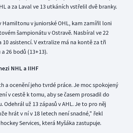
 a za Laval ve 13 utkáních vstřelil dvě branky.
v Hamiltonu v juniorské OHL, kam zamířil loni
ovém šampionátu v Ostravě. Nasbíral ve 22
10 asistencí. V extralize má na kontě za tři
 a 26 bodů (13+13).
mezi NHL a IIHF
ch a ocenění jeho tvrdé práce. Je moc spokojený
zení v cestě k tomu, aby se časem prosadil do
 Odehrál už 13 zápasů v AHL. Je to pro něj
že hrát v ní v 18 letech není snadné," řekl
ohockey Services, která Myšáka zastupuje.