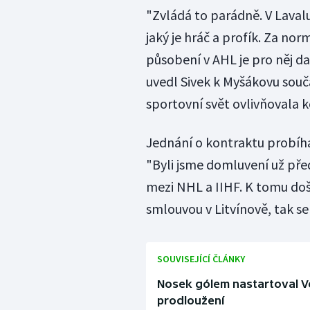
"Zvládá to parádně. V Lavalu
jaký je hráč a profík. Za no
působení v AHL je pro něj dal
uvedl Sivek k Myšákovu souč
sportovní svět ovlivňovala 
Jednání o kontraktu probíhal
"Byli jsme domluvení už pře
mezi NHL a IIHF. K tomu do
smlouvou v Litvínově, tak se 
SOUVISEJÍCÍ ČLÁNKY
Nosek gólem nastartoval Ve
prodloužení