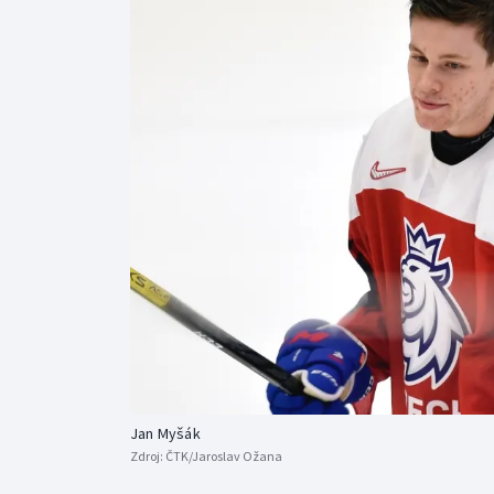
Curling
Dostihy
Florbal
Futsal
Golf
Gymnastika
Jan Myšák
Zdroj:
ČTK/Jaroslav Ožana