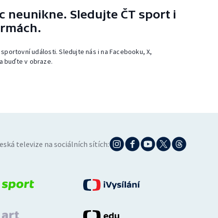
 neunikne. Sledujte ČT sport i
ormách.
 sportovní události. Sledujte nás i na Facebooku, X,
a buďte v obraze.
eská televize na sociálních sítích: