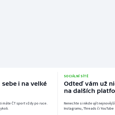
SOCIÁLNÍ SÍTĚ
 sebe i na velké
Odteď vám už nic
na dalších platf
izi máte ČT sport vždy po ruce.
Nenechte si nikde ujít nejnovější
ykoli.
Instagramu, Threads či YouTube 