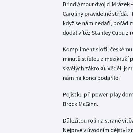
Brind'Amour dvojici Mrázek -
Caroliny pravidelně střídá
když se nám nedaří, pořád 
dodal vítěz Stanley Cupu z r
Kompliment složil českému st
minutě střelou z mezikruží p
skvělých zákroků. Věděli jsm
nám na konci podařilo."
Pojistku při power-play domá
Brock McGinn.
Důležitou roli na straně vít
Nejprve v úvodním dějství 