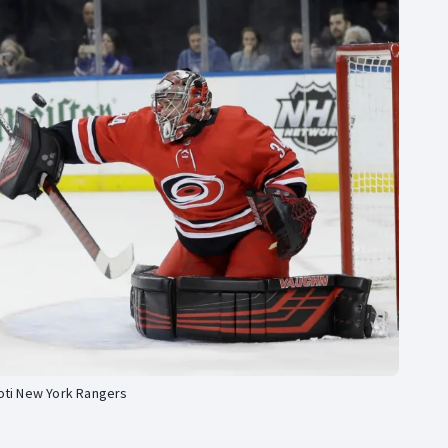
Moderní pětiboj
Triatlon
Motorsport
Veslování
Olympijské hry
Vodní slalom
Parasport
Volejbal
Plavání
Ostatní
Plážový volejbal
roti New York Rangers