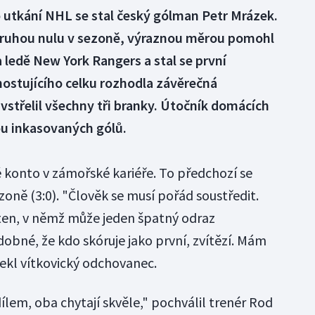
 utkání NHL se stal český gólman Petr Mrázek.
l druhou nulu v sezoně, výraznou měrou pomohl
a ledě New York Rangers a stal se první
hostujícího celku rozhodla závěrečná
vstřelil všechny tři branky. Útočník domácích
vou inkasovaných gólů.
 konto v zámořské kariéře. To předchozí se
izoně (3:0). "Člověk se musí pořád soustředit.
ten, v němž může jeden špatný odraz
bné, že kdo skóruje jako první, zvítězí. Mám
 řekl vítkovický odchovanec.
lem, oba chytají skvěle," pochválil trenér Rod