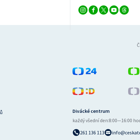
Č
Divácké centrum
ů
každý všední den:
8:00—16:00 ho
261 136 113
info@ceskate