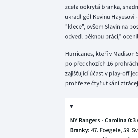
zcela odkrytá branka, snadn
ukradl gól Kevinu Hayesovi 
"klece", ovšem Slavin na pos
odvedl pěknou práci," oceni
Hurricanes, kteří v Madison 
po předchozích 16 prohrách,
zajišťující účast v play-off 
prohře ze čtyř utkání ztráce
NY Rangers - Carolina 0:3 (
Branky:
47. Foegele, 59. Sv