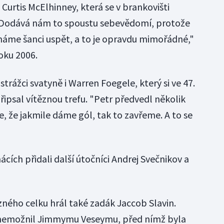
 Curtis McElhinney, která se v brankovišti
. "Dodává nám to spoustu sebevědomí, protože
máme šanci uspět, a to je opravdu mimořádné,"
oku 2006.
rážci svatyně i Warren Foegele, který si ve 47.
řipsal vítěznou trefu. "Petr předvedl několik
e, že jakmile dáme gól, tak to zavřeme. A to se
cích přidali další útočníci Andrej Svečnikov a
ězného celku hrál také zadák Jaccob Slavin.
znemožnil Jimmymu Veseymu, před nímž byla