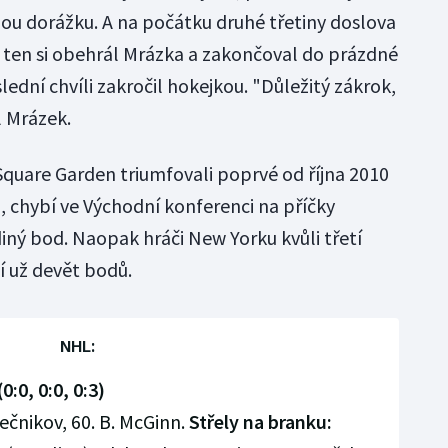
ou dorážku. A na počátku druhé třetiny doslova
- ten si obehrál Mrázka a zakončoval do prázdné
lední chvíli zakročil hokejkou. "Důležitý zákrok,
l Mrázek.
Square Garden triumfovali poprvé od října 2010
 chybí ve Východní konferenci na příčky
jediný bod. Naopak hráči New Yorku kvůli třetí
jí už devět bodů.
NHL:
0:0, 0:0, 0:3)
ečnikov, 60. B. McGinn.
Střely na branku: