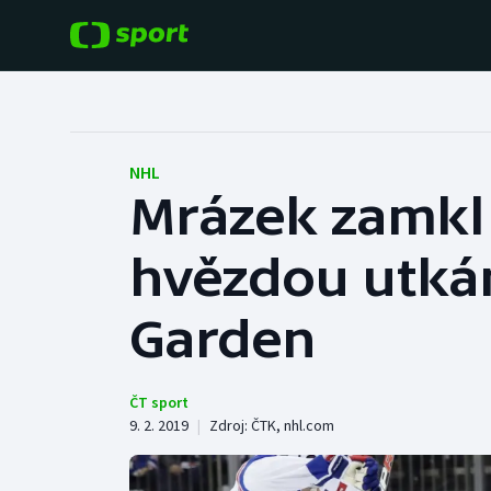
POPULÁRNÍ
DALŠÍ SPORTY
Fotbal
Americký fotbal
NHL
Mrázek zamkl 
Hokej
Baseball a softbal
hvězdou utká
Tenis
Basketbal
Atletika
Garden
Biatlon
Cyklistika
Boby a skeleton
ČT sport
9. 2. 2019
|
Zdroj:
ČTK
,
nhl.com
Box