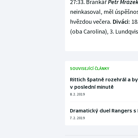
27:33. Brankář
Petr Mráze
neinkasoval, měl úspěšnos
hvězdou večera.
Diváci:
18
(oba Carolina), 3. Lundqvis
SOUVISEJÍCÍ ČLÁNKY
Rittich špatně rozehrál a by
v poslední minutě
8. 2. 2019
Dramatický duel Rangers s B
7. 2. 2019