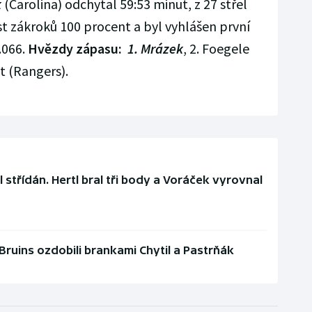
k
(Carolina) odchytal 59:53 minut, z 27 střel
t zákroků 100 procent a byl vyhlášen první
.066.
Hvězdy zápasu:
1. Mrázek
, 2. Foegele
t (Rangers).
l střídán. Hertl bral tři body a Voráček vyrovnal
ruins ozdobili brankami Chytil a Pastrňák