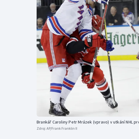
Curling
Dostihy
Florbal
Futsal
Golf
Gymnastika
Brankář Caroliny Petr Mrázek (vpravo) v utkání NHL p
Zdroj:
AP/Frank Franklin II