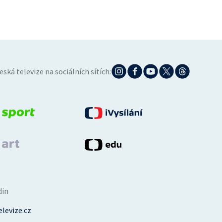
eská televize na sociálních sítích:
din
levize.cz