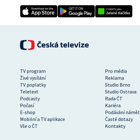
TV program
Pro média
Živé vysílání
Reklama
TV poplatky
Studio Brno
Teletext
Studio Ostrava
Podcasty
Rada ČT
Počasí
Kariéra
E-shop
Podávání námět
Mobilní a TV aplikace
Časté dotazy
Vše o ČT
Kontakty