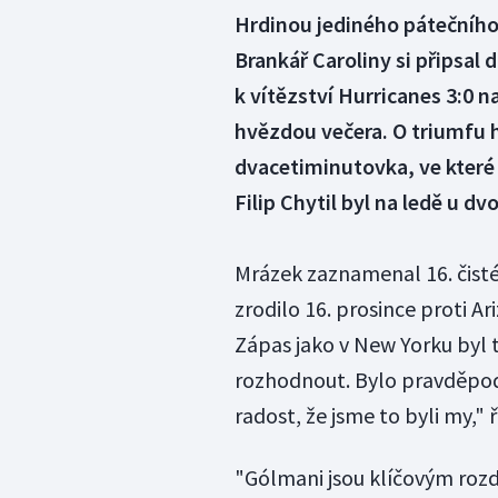
Hrdinou jediného pátečního
Brankář Caroliny si připsa
k vítězství Hurricanes 3:0 n
hvězdou večera. O triumfu 
dvacetiminutovka, ve které 
Filip Chytil byl na ledě u d
Mrázek zaznamenal 16. čisté
zrodilo 16. prosince proti Ar
Zápas jako v New Yorku byl 
rozhodnout. Bylo pravděpodo
radost, že jsme to byli my,"
"Gólmani jsou klíčovým rozdí