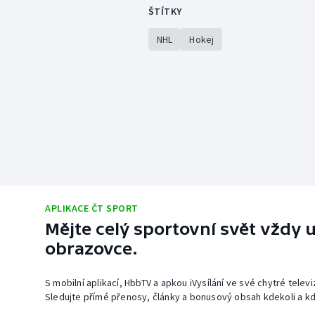
ŠTÍTKY
NHL
Hokej
APLIKACE ČT SPORT
Mějte celý sportovní svět vždy u
obrazovce.
S mobilní aplikací, HbbTV a apkou iVysílání ve své chytré telev
Sledujte přímé přenosy, články a bonusový obsah kdekoli a kd