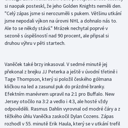
si naopak posteskl, že jeho Golden Knights neměli den.
Olympijské hry
"Celý zápas jsme si nerozuměli s pukem. Většinu utkání
jsme nepodali výkon na úrovni NHL a dohnalo nás to.
Parasport
Ale to se někdy stává." Mrázek nechytal poprvé v
sezoně s úspěšností nad 90 procent, ale připsal si
Plavání
druhou výhru v pěti startech.
Plážový volejbal
Ragby
Vaněček také brzy inkasoval. V sedmé minutě jej
překonal z brejku JJ Peterka a ještě v úvodní třetině i
Rychlobruslení
Tage Thompson, který si položil českého gólmana
kličkou na led a zasunul puk do prázdné branky.
Rychlostní kanoistika
Efektním manévrem upravil na 2:1 pro Buffalo. New
Jersey otočilo na 3:2 a vedlo i 4:3, ale hosté vždy
Short track
odpověděli. Rasmus Dahlin vyrovnal od modré čáry a z
těžkého úhlu Vaněčka zaskočil Dylan Cozens. Zápas
Sportovní střelba
rozhodl v 55. minutě Erik Haula, který se v utkání trefil