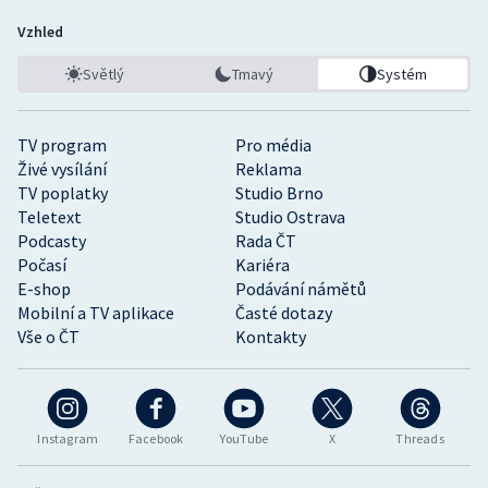
Vzhled
Světlý
Tmavý
Systém
TV program
Pro média
Živé vysílání
Reklama
TV poplatky
Studio Brno
Teletext
Studio Ostrava
Podcasty
Rada ČT
Počasí
Kariéra
E-shop
Podávání námětů
Mobilní a TV aplikace
Časté dotazy
Vše o ČT
Kontakty
Instagram
Facebook
YouTube
X
Threads