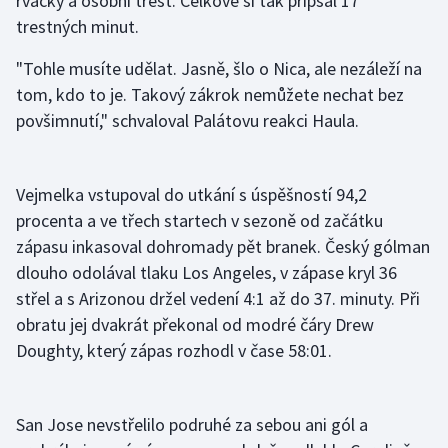
rvačky a osobní trest. Celkově si tak připsal 17
trestných minut.
"Tohle musíte udělat. Jasně, šlo o Nica, ale nezáleží na
tom, kdo to je. Takový zákrok nemůžete nechat bez
povšimnutí," schvaloval Palátovu reakci Haula.
Vejmelka vstupoval do utkání s úspěšností 94,2
procenta a ve třech startech v sezoně od začátku
zápasu inkasoval dohromady pět branek. Český gólman
dlouho odolával tlaku Los Angeles, v zápase kryl 36
střel a s Arizonou držel vedení 4:1 až do 37. minuty. Při
obratu jej dvakrát překonal od modré čáry Drew
Doughty, který zápas rozhodl v čase 58:01.
San Jose nevstřelilo podruhé za sebou ani gól a