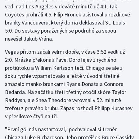
vedl nad Los Angeles v deváté minutě už 4:1, tak
Coyotes prohráli 4:5. Filip Hronek asistoval u rozdílové
Gymnastika
branky Vancouveru, který doma deklasoval St. Louis
Házená
5:0. Do sestavy poražených se podruhé za sebou
nevešel Jakub Vrána.
Jezdectví
Vegas přitom začali velmi dobře, v čase 3:52 vedli už
Judo
2:0. Mrázka překonali Pavel Dorofejev z rychlého
protiútoku a William Karlsson tečí. Chicago se ale z
Krasobruslení
šoku rychle vzpamatovalo a ještě v úvodní třetině
smazalo manko brankami Ryana Donata a Connora
Lezení
Bedarda. Na začátku třetí třetiny otočil skóre Taylor
Raddysh, ale Shea Theodore vyrovnal v 52. minutě
Lyže a snowboard
trefou z pravého kruhu. Zápas rozhodl Philipp Kurashev
v přesilovce čtyři na tři.
Moderní pětiboj
"První gól nás nastartoval," pochvaloval si trenér
Motorsport
Chicaga Luke Richardson. Jeho protějšek Bruce Cassidy