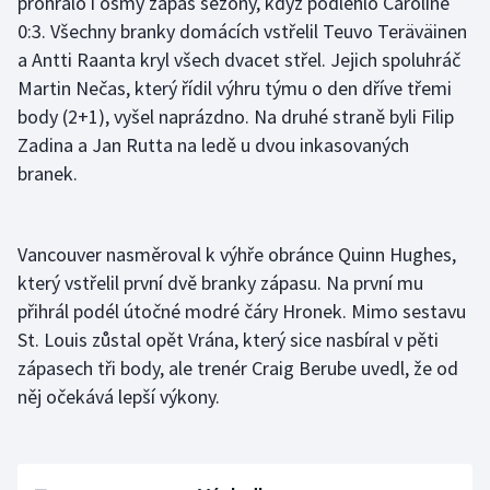
prohrálo i osmý zápas sezony, když podlehlo Carolině
0:3. Všechny branky domácích vstřelil Teuvo Teräväinen
a Antti Raanta kryl všech dvacet střel. Jejich spoluhráč
Martin Nečas, který řídil výhru týmu o den dříve třemi
body (2+1), vyšel naprázdno. Na druhé straně byli Filip
Zadina a Jan Rutta na ledě u dvou inkasovaných
branek.
Vancouver nasměroval k výhře obránce Quinn Hughes,
který vstřelil první dvě branky zápasu. Na první mu
přihrál podél útočné modré čáry Hronek. Mimo sestavu
St. Louis zůstal opět Vrána, který sice nasbíral v pěti
zápasech tři body, ale trenér Craig Berube uvedl, že od
něj očekává lepší výkony.