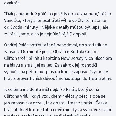
dvakrát.
Stolní tenis
"Dali jsme hodně gólů, to je vždy dobré znamení," těšilo
Triatlon
Vaněčka, který si připsal třetí výhru ve čtvrtém startu
od úvodní minuty. "Nějaké detaily můžou být lepší, ale
Veslování
zvítězili jsme, a to je nejdůležitější," doplnil.
Vodní slalom
Ondřej Palát potřetí v řadě nebodoval, do statistik se
zapsal v 16. minutě jinak. Obránce Buffala Connor
Volejbal
Clifton trefil při hitu kapitána New Jersey Nica Hischiera
na hlavu a srazil jej na led. Za zákrok jej rozhodčí
Ostatní
vyloučili na pět minut plus do konce zápasu, švýcarský
hráč z preventivních důvodů nenastoupil do třetí třetiny.
K celému incidentu měl nejblíže Palát, který se na
Cliftona vrhl. I když vzduchem nelétaly pěsti a oba se
jen zápasnicky drželi, tak dostali trest za bitku. Český
hráč obdržel kromě toho i dvě minuty za vyprovokování