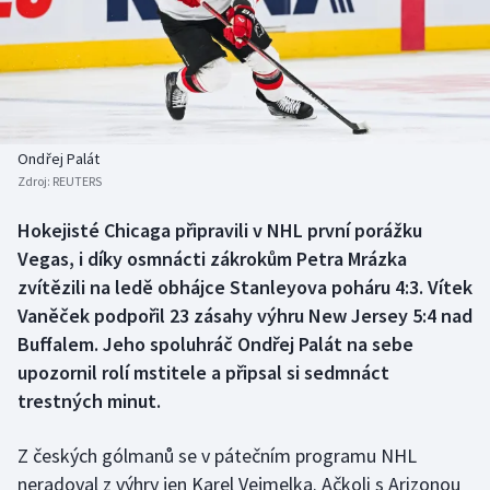
Baseball a softbal
Soutěže
Basketbal
Historické návraty
Biatlon
Aplikace ČT sport
Ondřej Palát
Boby a skeleton
AZ kvíz
Zdroj:
REUTERS
Box
Hokejisté Chicaga připravili v NHL první porážku
Vegas, i díky osmnácti zákrokům Petra Mrázka
Curling
zvítězili na ledě obhájce Stanleyova poháru 4:3. Vítek
Vaněček podpořil 23 zásahy výhru New Jersey 5:4 nad
Dostihy
Buffalem. Jeho spoluhráč Ondřej Palát na sebe
upozornil rolí mstitele a připsal si sedmnáct
Florbal
trestných minut.
Futsal
Z českých gólmanů se v pátečním programu NHL
neradoval z výhry jen Karel Vejmelka. Ačkoli s Arizonou
Golf