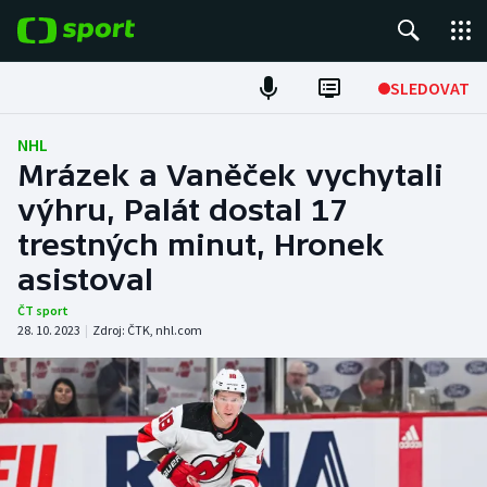
POPULÁRNÍ
SLEDOVAT
Fotbal
NHL
Mrázek a Vaněček vychytali
Hokej
výhru, Palát dostal 17
trestných minut, Hronek
Tenis
asistoval
Atletika
ČT sport
28. 10. 2023
|
Zdroj:
ČTK
,
nhl.com
Cyklistika
DALŠÍ SPORTY
Americký fotbal
NEPŘEHLÉDNĚTE