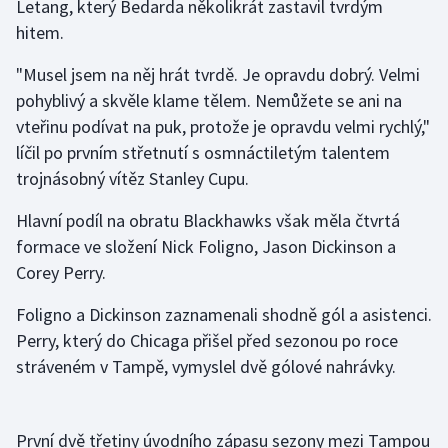
Letang, který Bedarda několikrát zastavil tvrdým
Stolní tenis
hitem.
Triatlon
"Musel jsem na něj hrát tvrdě. Je opravdu dobrý. Velmi
pohyblivý a skvěle klame tělem. Nemůžete se ani na
Veslování
vteřinu podívat na puk, protože je opravdu velmi rychlý,"
líčil po prvním střetnutí s osmnáctiletým talentem
Vodní slalom
trojnásobný vítěz Stanley Cupu.
Volejbal
Hlavní podíl na obratu Blackhawks však měla čtvrtá
formace ve složení Nick Foligno, Jason Dickinson a
Ostatní
Corey Perry.
Foligno a Dickinson zaznamenali shodně gól a asistenci.
Perry, který do Chicaga přišel před sezonou po roce
stráveném v Tampě, vymyslel dvě gólové nahrávky.
První dvě třetiny úvodního zápasu sezony mezi Tampou