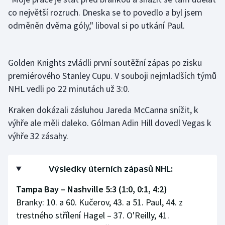
co největší rozruch. Dneska se to povedlo a byl jsem
odměněn dvěma góly," liboval si po utkání Paul.
Golden Knights zvládli první soutěžní zápas po zisku
premiérového Stanley Cupu. V souboji nejmladších týmů
NHL vedli po 22 minutách už 3:0.
Kraken dokázali zásluhou Jareda McCanna snížit, k
výhře ale měli daleko. Gólman Adin Hill dovedl Vegas k
výhře 32 zásahy.
Výsledky úterních zápasů NHL:
Tampa Bay – Nashville 5:3 (1:0, 0:1, 4:2)
Branky: 10. a 60. Kučerov, 43. a 51. Paul, 44. z
trestného střílení Hagel – 37. O'Reilly, 41.