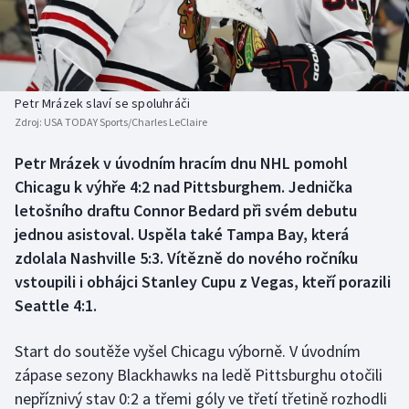
Baseball a softbal
Soutěže
Basketbal
Historické návraty
Biatlon
Aplikace ČT sport
Petr Mrázek slaví se spoluhráči
Zdroj:
USA TODAY Sports/Charles LeClaire
Boby a skeleton
AZ kvíz
Petr Mrázek v úvodním hracím dnu NHL pomohl
Chicagu k výhře 4:2 nad Pittsburghem. Jednička
Box
letošního draftu Connor Bedard při svém debutu
Curling
jednou asistoval. Uspěla také Tampa Bay, která
zdolala Nashville 5:3. Vítězně do nového ročníku
Dostihy
vstoupili i obhájci Stanley Cupu z Vegas, kteří porazili
Seattle 4:1.
Florbal
Start do soutěže vyšel Chicagu výborně. V úvodním
Futsal
zápase sezony Blackhawks na ledě Pittsburghu otočili
nepříznivý stav 0:2 a třemi góly ve třetí třetině rozhodli
Golf