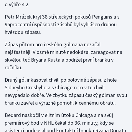
o výhře 4:2.
Gymnastika
Petr Mrázek kryl 38 střeleckých pokusů Penguins a s
95procentní úspěšností zásahů byl vyhlášen druhou
Házená
hvězdou zápasu.
Jezdectví
Zápas přitom pro českého gólmana nezačal
nejšťastněji. V osmé minutě nedokázal zareagovat na
Judo
skvělou teč Bryana Rusta a obdržel první branku v
ročníku.
Krasobruslení
Druhý gól inkasoval chvíli po polovině zápasu z hole
Lezení
Sidneyho Crosbyho a s Chicagem to v tu chvíli
nevypadalo dobře. Ve zbytku zápasu český gólman svou
Lyže a snowboard
branku zavřel a výrazně pomohl k cennému obratu.
Moderní pětiboj
Bedard naskočil v elitním útoku Chicaga a na svůj
premiérový bod v NHL čekal do 36. minuty, kdy se
Motorsport
asistencí podepsal pod kontaktní branku Ryana Donata.