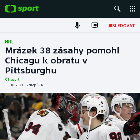
POPULÁRNÍ
SLEDOVAT
Fotbal
NHL
Mrázek 38 zásahy pomohl
Hokej
Chicagu k obratu v
Pittsburghu
Tenis
ČT sport
Atletika
11. 10. 2023
|
Zdroj:
ČTK
Cyklistika
DALŠÍ SPORTY
Americký fotbal
NEPŘEHLÉDNĚTE