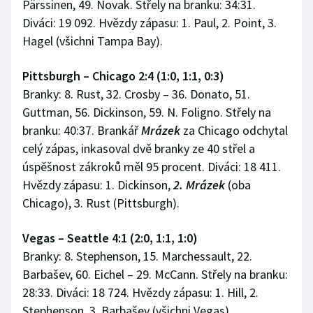
Pärssinen, 49. Novak. Střely na branku: 34:31.
Diváci: 19 092. Hvězdy zápasu: 1. Paul, 2. Point, 3.
Hagel (všichni Tampa Bay).
Pittsburgh – Chicago 2:4 (1:0, 1:1, 0:3)
Branky: 8. Rust, 32. Crosby – 36. Donato, 51.
Guttman, 56. Dickinson, 59. N. Foligno. Střely na
branku: 40:37. Brankář
Mrázek
za Chicago odchytal
celý zápas, inkasoval dvě branky ze 40 střel a
úspěšnost zákroků měl 95 procent. Diváci: 18 411.
Hvězdy zápasu: 1. Dickinson,
2. Mrázek
(oba
Chicago), 3. Rust (Pittsburgh).
Vegas – Seattle 4:1 (2:0, 1:1, 1:0)
Branky: 8. Stephenson, 15. Marchessault, 22.
Barbašev, 60. Eichel – 29. McCann. Střely na branku:
28:33. Diváci: 18 724. Hvězdy zápasu: 1. Hill, 2.
Stephenson, 3. Barbašev (všichni Vegas).