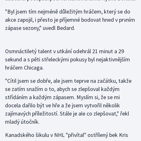
Olympijské hry
"Byl jsem tím nejméně důležitým hráčem, který se do
akce zapojil, i přesto je příjemné bodovat hned v prvním
Parasport
zápase sezony," uvedl Bedard.
Plavání
Osmnáctiletý talent v utkání odehrál 21 minut a 29
Plážový volejbal
sekund a s pěti střeleckými pokusy byl nejaktivnějším
hráčem Chicaga.
Ragby
"Cítil jsem se dobře, ale jsem teprve na začátku, takže
Rychlobruslení
se zatím snažím o to, abych se zlepšoval každým
střídáním a každým zápasem. Myslím si, že se mi
Rychlostní kanoistika
docela dařilo být ve hře a že jsem vytvořil několik
zajímavých příležitostí. Stále je ale co zlepšovat," řekl
Short track
mladý útočník.
Sportovní střelba
Kanadského šikulu v NHL "přivítal" ostřílený bek Kris