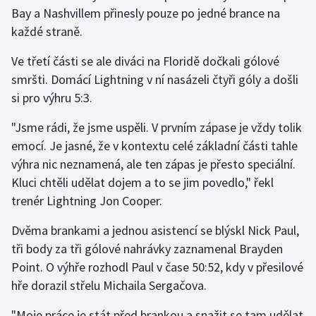
Bay a Nashvillem přinesly pouze po jedné brance na
každé straně.
Ve třetí části se ale diváci na Floridě dočkali gólové
smršti. Domácí Lightning v ní nasázeli čtyři góly a došli
si pro výhru 5:3.
"Jsme rádi, že jsme uspěli. V prvním zápase je vždy tolik
emocí. Je jasné, že v kontextu celé základní části tahle
výhra nic neznamená, ale ten zápas je přesto speciální.
Kluci chtěli udělat dojem a to se jim povedlo," řekl
trenér Lightning Jon Cooper.
Dvěma brankami a jednou asistencí se blýskl Nick Paul,
tři body za tři gólové nahrávky zaznamenal Brayden
Point. O výhře rozhodl Paul v čase 50:52, kdy v přesilové
hře dorazil střelu Michaila Sergačova.
"Moje práce je stát před brankou a snažit se tam udělat