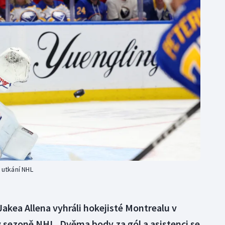
Moderní pětiboj
Triatlon
Motorsport
Veslování
Olympijské hry
Vodní slalom
Parasport
Volejbal
Plavání
Ostatní
Plážový volejbal
 utkání NHL
akea Allena vyhráli hokejisté Montrealu v
 v sezoně NHL. Dvěma body za gól a asistenci se