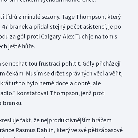
tí lídrů z minulé sezony. Tage Thompson, který
47 branek a přidal stejný počet asistencí, je po
du za gól proti Calgary. Alex Tuch je na tom s
ech ještě hůře.
m se nechat tou frustrací pohltit. Góly přicházejí
tím čekám. Musím se držet správných věcí a věřit,
krát už to bylo herně docela dobré, ale
adlo," konstatoval Thompson, jenž proti
a branku.
kresluje fakt, že nejproduktivnějším hráčem
bránce Rasmus Dahlin, který ve své pětizápasové