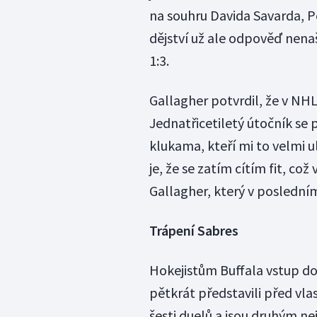
na souhru Davida Savarda, P
dějství už ale odpověď nenaš
1:3.
Gallagher potvrdil, že v NHL
Jednatřicetiletý útočník se 
klukama, kteří mi to velmi u
je, že se zatím cítím fit, c
Gallagher, který v poslední
Trápení Sabres
Hokejistům Buffala vstup do 
pětkrát představili před vla
šesti duelů a jsou druhým n