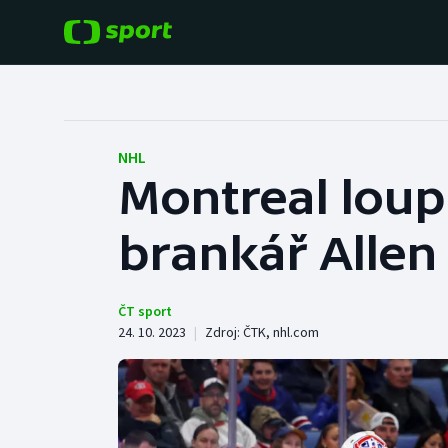
POPULÁRNÍ
DALŠÍ SPORTY
Fotbal
Americký fotbal
NHL
Montreal loupi
Hokej
Baseball a softbal
brankář Allen 
Tenis
Basketbal
Atletika
Biatlon
ČT sport
24. 10. 2023
|
Zdroj:
ČTK
,
nhl.com
Cyklistika
Boby a skeleton
Box