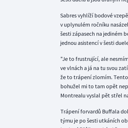
Sabres vyhlíží bodové vzepě
v uplynulém ročníku nasázel 
šesti zápasech na jediném bo
jednou asistencí v šesti duel
"Je to frustrující, ale nesmí
ve vlnách a já na tu svou za
že to trápení zlomím. Tento
bohužel mi to tam opět nep
Montrealu vyslal pět střel n
Trápení forvardů Buffala do
týmu je po šesti utkáních o