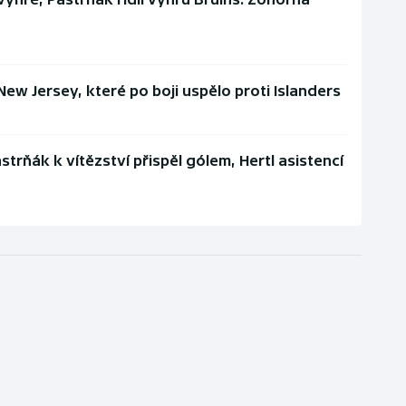
 New Jersey, které po boji uspělo proti Islanders
trňák k vítězství přispěl gólem, Hertl asistencí