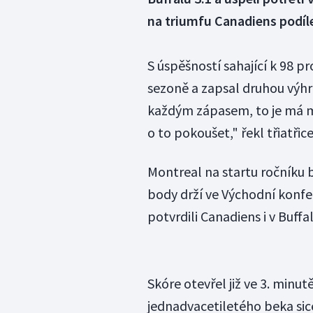
na triumfu Canadiens podíle
S úspěšností sahající k 98 p
sezoně a zapsal druhou výhru
každým zápasem, to je má ma
o to pokoušet," řekl třiatřic
Montreal na startu ročníku b
body drží ve Východní konfe
potvrdili Canadiens i v Buffal
Skóre otevřel již ve 3. minu
jednadvacetiletého beka sic