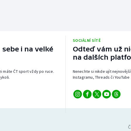
SOCIÁLNÍ SÍTĚ
 sebe i na velké
Odteď vám už nic
na dalších platf
izi máte ČT sport vždy po ruce.
Nenechte si nikde ujít nejnovější
ykoli.
Instagramu, Threads či YouTube 
Č