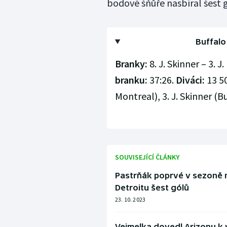
bodové šňůře nasbíral šest g
Buffalo 
Branky:
8. J. Skinner – 3. J
branku:
37:26.
Diváci:
13 5
Montreal), 3. J. Skinner (Bu
SOUVISEJÍCÍ ČLÁNKY
Pastrňák poprvé v sezoně ne
Detroitu šest gólů
23. 10. 2023
Vejmelka dovedl Arizonu k v