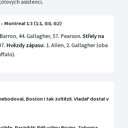
ólových asistencí.
– Montreal 1:3 (1:1, 0:0, 0:2)
. Barron, 44. Gallagher, 57. Pearson.
Střely na
07.
Hvězdy zápasu:
1. Allen, 2. Gallagher (oba
ffalo).
bodoval, Boston i tak zvítězil. Vladař dostal v
ýhře, Pastrňák řídil výhru Bruins. Zohorna