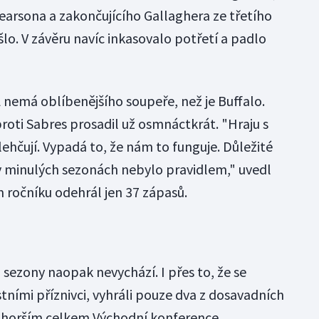
earsona a zakončujícího Gallaghera ze třetího
lo. V závěru navíc inkasovalo potřetí a padlo
 nemá oblíbenějšího soupeře, než je Buffalo.
proti Sabres prosadil už osmnáctkrát. "Hraju s
lehčují. Vypadá to, že nám to funguje. Důležité
ož v minulých sezonách nebylo pravidlem," uvedl
m ročníku odehrál jen 37 zápasů.
sezony naopak nevychází. I přes to, že se
stními příznivci, vyhráli pouze dva z dosavadních
ejhorším celkem Východní konference.