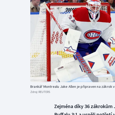
Curling
Dostihy
Florbal
Futsal
Golf
Gymnastika
Brankář Montrealu Jake Allen je připraven na zákrok v
Zdroj:
REUTERS
Zejména díky 36 zákrokům J
Buffalu 3:1 a uspěli potřetí