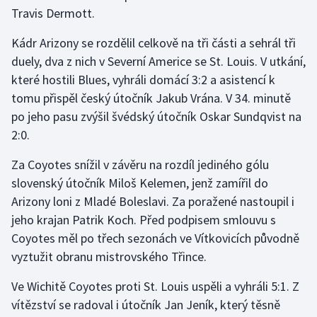
Travis Dermott.
Olympijské hry
Kádr Arizony se rozdělil celkově na tři části a sehrál tři
Parasport
duely, dva z nich v Severní Americe se St. Louis. V utkání,
které hostili Blues, vyhráli domácí 3:2 a asistencí k
Plavání
tomu přispěl český útočník Jakub Vrána. V 34. minutě
po jeho pasu zvýšil švédský útočník Oskar Sundqvist na
Plážový volejbal
2:0.
Ragby
Za Coyotes snížil v závěru na rozdíl jediného gólu
slovenský útočník Miloš Kelemen, jenž zamířil do
Rychlobruslení
Arizony loni z Mladé Boleslavi. Za poražené nastoupil i
jeho krajan Patrik Koch. Před podpisem smlouvu s
Rychlostní kanoistika
Coyotes měl po třech sezonách ve Vítkovicích původně
vyztužit obranu mistrovského Třince.
Short track
Ve Wichitě Coyotes proti St. Louis uspěli a vyhráli 5:1. Z
Sportovní střelba
vítězství se radoval i útočník Jan Jeník, který těsně