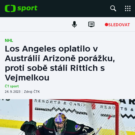
POPULÁRNÍ
SLEDOVAT
Fotbal
NHL
Los Angeles oplatilo v
Hokej
Austrálii Arizoně porážku,
proti sobě stáli Rittich s
Tenis
Vejmelkou
Atletika
ČT sport
24. 9. 2023
|
Zdroj:
ČTK
Cyklistika
DALŠÍ SPORTY
Americký fotbal
NEPŘEHLÉDNĚTE