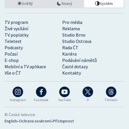
Světlý
Tmavý
Systém
TV program
Pro média
Živé vysílání
Reklama
TV poplatky
Studio Brno
Teletext
Studio Ostrava
Podcasty
Rada ČT
Počasí
Kariéra
E-shop
Podávání námětů
Mobilní a TV aplikace
Časté dotazy
Vše o ČT
Kontakty
Instagram
Facebook
YouTube
X
Threads
© Česká televize
•
•
English
Ochrana soukromí
Přístupnost