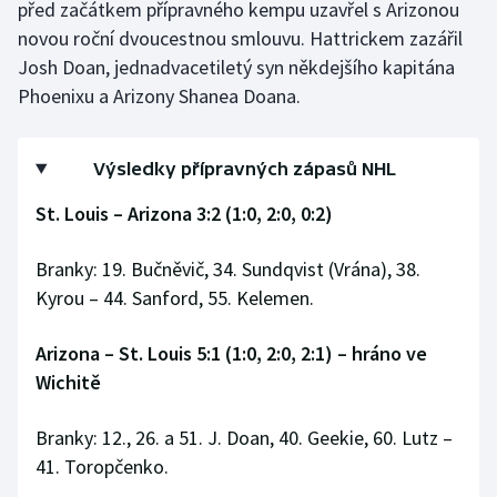
před začátkem přípravného kempu uzavřel s Arizonou
Stolní tenis
novou roční dvoucestnou smlouvu. Hattrickem zazářil
Josh Doan, jednadvacetiletý syn někdejšího kapitána
Triatlon
Phoenixu a Arizony Shanea Doana.
Veslování
Výsledky přípravných zápasů NHL
Vodní slalom
St. Louis – Arizona 3:2 (1:0, 2:0, 0:2)
Volejbal
Branky: 19. Bučněvič, 34. Sundqvist (Vrána), 38.
Ostatní
Kyrou – 44. Sanford, 55. Kelemen.
Arizona – St. Louis 5:1 (1:0, 2:0, 2:1) – hráno ve
Wichitě
Branky: 12., 26. a 51. J. Doan, 40. Geekie, 60. Lutz –
41. Toropčenko.