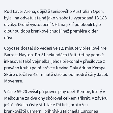
Rod Laver Arena, dějiště tenisového Australian Open,
Gymnastika
byla i na odvetu stejně jako v sobotu vyprodaná 13 188
Házená
diváky. Druhé vystoupení NHL na jižní polokouli bylo
dlouhou dobu brankově chudší než premiéra o den
Jezdectví
dříve.
Coyotes dostal do vedení ve 12. minutě v přesilové hře
Judo
Barrett Hayton. Po 51 sekundách třetí třetiny poprvé
Krasobruslení
inkasoval také Vejmelka, jehož překonal v přesilovce z
pravého kruhu po přihrávce Kevina Fialy Adrian Kempe.
Lezení
Skóre otočil ve 48. minutě střelou od modré čáry Jacob
Moverare.
Lyže a snowboard
V čase 59:20 zvýšil při power-play opět Kempe, který v
Moderní pětiboj
Melbourne za dva dny skóroval celkem třikrát. V závěru
ještě přišel o čistý štít také Rittich, protože z
Motorsport
brankoviště usměrnil přihrávku Michaela Carconea