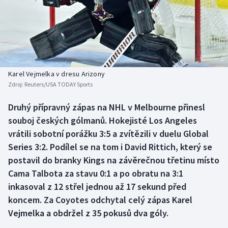
Baseball a softbal
Soutěže
Basketbal
Historické návraty
Biatlon
Aplikace ČT sport
Karel Vejmelka v dresu Arizony
Boby a skeleton
AZ kvíz
Zdroj:
Reuters/USA TODAY Sports
Box
Druhý přípravný zápas na NHL v Melbourne přinesl
souboj českých gólmanů. Hokejisté Los Angeles
Curling
vrátili sobotní porážku 3:5 a zvítězili v duelu Global
Series 3:2. Podílel se na tom i David Rittich, který se
Dostihy
postavil do branky Kings na závěrečnou třetinu místo
Cama Talbota za stavu 0:1 a po obratu na 3:1
Florbal
inkasoval z 12 střel jednou až 17 sekund před
koncem. Za Coyotes odchytal celý zápas Karel
Futsal
Vejmelka a obdržel z 35 pokusů dva góly.
Golf