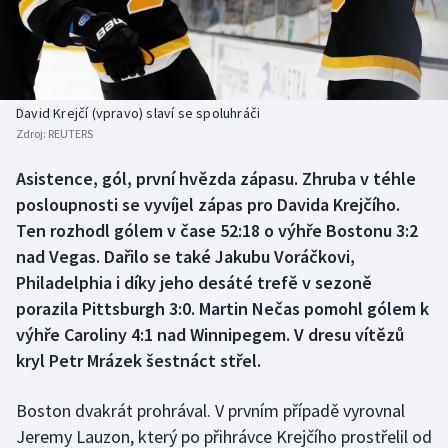
Baseball a softbal
Soutěže
Basketbal
Historické návraty
Biatlon
Aplikace ČT sport
David Krejčí (vpravo) slaví se spoluhráči
Zdroj:
REUTERS
Boby a skeleton
AZ kvíz
Asistence, gól, první hvězda zápasu. Zhruba v téhle
posloupnosti se vyvíjel zápas pro Davida Krejčího.
Box
Ten rozhodl gólem v čase 52:18 o výhře Bostonu 3:2
Curling
nad Vegas. Dařilo se také Jakubu Voráčkovi,
Philadelphia i díky jeho desáté trefě v sezoně
Dostihy
porazila Pittsburgh 3:0. Martin Nečas pomohl gólem k
výhře Caroliny 4:1 nad Winnipegem. V dresu vítězů
Florbal
kryl Petr Mrázek šestnáct střel.
Futsal
Boston dvakrát prohrával. V prvním případě vyrovnal
Jeremy Lauzon, který po přihrávce Krejčího prostřelil od
Golf