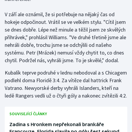
V září ale oznámil, že si potřebuje na nějaký čas od
hokeje odpočinout. Vrátil se ve velkém stylu. "Cítil jsem
se dnes dobře. Lépe než minule a těžil jsem ze skvělých
přihrávek," prohlásil Williams. "Ve druhé třetině jsme ale
nehráli dobře, trochu jsme se odchýlili od našeho
systému. Petr (Mrázek) nemusí vždy chytit to, co dnes
chytil. Podržel nás, vyhráli jsme. To je skvělé," dodal.
Kubalík teprve podruhé v lednu nebodoval a s Chicagem
podlehl doma Floridě 3:4. Za vítěze dal hattrick Frank
Vatrano. Newyorské derby vyhráli Islanders, kteří na
ledě Rangers vedli už o čtyři góly a nakonec zvítězili 4:2.
SOUVISEJÍCÍ ČLÁNKY
Zadina s Hronkem nepřekonali brankáře
Francouze, Florida slavila po gólu šest sekund