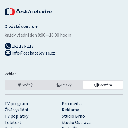
Divácké centrum
každý všední den:
8:00—16:00 hodin
261 136 113
info@ceskatelevize.cz
Vzhled
Světlý
Tmavý
Systém
TV program
Pro média
Živé vysílání
Reklama
TV poplatky
Studio Brno
Teletext
Studio Ostrava