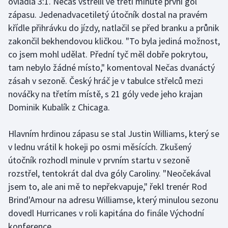
ovládla 3:1. Nečas vstřelil ve třetí minutě první gól
zápasu. Jedenadvacetiletý útočník dostal na pravém
křídle přihrávku do jízdy, natlačil se před branku a průnik
zakončil bekhendovou kličkou. "To byla jediná možnost,
co jsem mohl udělat. Přední tyč měl dobře pokrytou,
tam nebylo žádné místo," komentoval Nečas dvanáctý
zásah v sezoně. Český hráč je v tabulce střelců mezi
nováčky na třetím místě, s 21 góly vede jeho krajan
Dominik Kubalík z Chicaga.
Hlavním hrdinou zápasu se stal Justin Williams, který se
v lednu vrátil k hokeji po osmi měsících. Zkušený
útočník rozhodl minule v prvním startu v sezoně
rozstřel, tentokrát dal dva góly Caroliny. "Neočekával
jsem to, ale ani mě to nepřekvapuje," řekl trenér Rod
Brind'Amour na adresu Williamse, který minulou sezonu
dovedl Hurricanes v roli kapitána do finále Východní
konference.