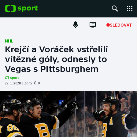
POPULÁRNÍ
SLEDOVAT
Fotbal
NHL
Krejčí a Voráček vstřelili
Hokej
vítězné góly, odnesly to
Vegas s Pittsburghem
Tenis
ČT sport
Atletika
22. 1. 2020
|
Zdroj:
ČTK
Cyklistika
DALŠÍ SPORTY
Americký fotbal
NEPŘEHLÉDNĚTE