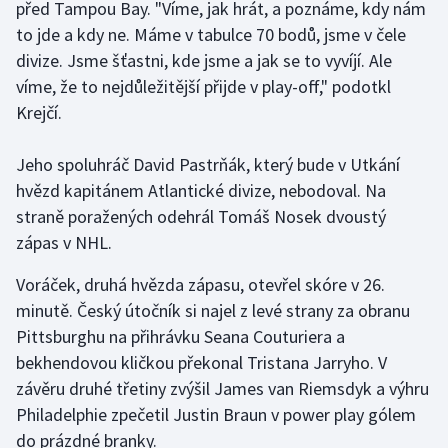
před Tampou Bay. "Víme, jak hrát, a poznáme, kdy nám
Olympijské hry
to jde a kdy ne. Máme v tabulce 70 bodů, jsme v čele
divize. Jsme šťastni, kde jsme a jak se to vyvíjí. Ale
Parasport
víme, že to nejdůležitější přijde v play-off," podotkl
Krejčí.
Plavání
Jeho spoluhráč David Pastrňák, který bude v Utkání
Plážový volejbal
hvězd kapitánem Atlantické divize, nebodoval. Na
straně poražených odehrál Tomáš Nosek dvoustý
Ragby
zápas v NHL.
Rychlobruslení
Voráček, druhá hvězda zápasu, otevřel skóre v 26.
minutě. Český útočník si najel z levé strany za obranu
Rychlostní kanoistika
Pittsburghu na přihrávku Seana Couturiera a
bekhendovou kličkou překonal Tristana Jarryho. V
Short track
závěru druhé třetiny zvýšil James van Riemsdyk a výhru
Philadelphie zpečetil Justin Braun v power play gólem
Sportovní střelba
do prázdné branky.