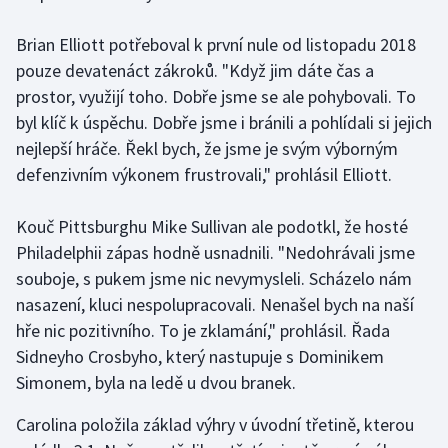
Stolní tenis
Brian Elliott potřeboval k první nule od listopadu 2018
Triatlon
pouze devatenáct zákroků. "Když jim dáte čas a
prostor, využijí toho. Dobře jsme se ale pohybovali. To
Veslování
byl klíč k úspěchu. Dobře jsme i bránili a pohlídali si jejich
nejlepší hráče. Řekl bych, že jsme je svým výborným
Vodní slalom
defenzivním výkonem frustrovali," prohlásil Elliott.
Volejbal
Kouč Pittsburghu Mike Sullivan ale podotkl, že hosté
Philadelphii zápas hodně usnadnili. "Nedohrávali jsme
Ostatní
souboje, s pukem jsme nic nevymysleli. Scházelo nám
nasazení, kluci nespolupracovali. Nenašel bych na naší
hře nic pozitivního. To je zklamání," prohlásil. Řada
Sidneyho Crosbyho, který nastupuje s Dominikem
Simonem, byla na ledě u dvou branek.
Carolina položila základ výhry v úvodní třetině, kterou