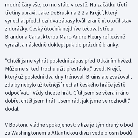
modré čáry vše, co mu stálo v cestě. Na začátku třetí
třetiny upravil Jake DeBrusk na 2:2 a Krejčí, který
Gymnastika
vynechal předchozí dva zápasy kvůli zranění, otočil stav
z dorážky. Český útočník nejdříve tečoval střelu
Házená
Brandona Carla, kterou Marc-Andre Fleury reflexivně
Jezdectví
vyrazil, a následně doklepl puk do prázdné branky.
Judo
"Chtěli jsme vyhrát poslední zápas před Utkáním hvězd.
Můžeme si teď trochu užít přestávku," uvedl Krejčí,
Krasobruslení
který už poslední dva dny trénoval. Bruins ale zvažovali,
zda by nebylo užitečnější nechat českého hráče ještě
Lezení
odpočívat. "Vždy chcete hrát. Cítil jsem se včera i ráno
dobře, chtěl jsem hrát. Jsem rád, jak jsme se rozhodli,"
Lyže a snowboard
dodal.
Moderní pětiboj
V Bostonu vládne spokojenost: v lize je tým druhý o bod
za Washingtonem a Atlantickou divizi vede o osm bodů
Motorsport