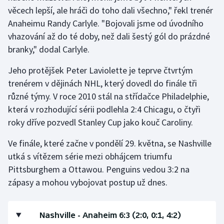
Stolní tenis
věcech lepší, ale hráči do toho dali všechno," řekl trenér
Anaheimu Randy Carlyle. "Bojovali jsme od úvodního
Triatlon
vhazování až do té doby, než dali šestý gól do prázdné
branky," dodal Carlyle.
Veslování
Jeho protějšek Peter Laviolette je teprve čtvrtým
Vodní slalom
trenérem v dějinách NHL, který dovedl do finále tři
různé týmy. V roce 2010 stál na střídačce Philadelphie,
Volejbal
která v rozhodující sérii podlehla 2:4 Chicagu, o čtyři
roky dříve pozvedl Stanley Cup jako kouč Caroliny.
Ostatní
Ve finále, které začne v pondělí 29. května, se Nashville
utká s vítězem série mezi obhájcem triumfu
Pittsburghem a Ottawou. Penguins vedou 3:2 na
zápasy a mohou vybojovat postup už dnes.
Nashville - Anaheim 6:3 (2:0, 0:1, 4:2)