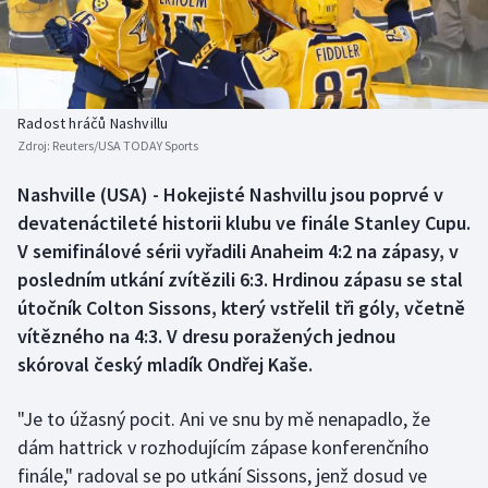
Baseball a softbal
Soutěže
Basketbal
Historické návraty
Biatlon
Aplikace ČT sport
Radost hráčů Nashvillu
Zdroj:
Reuters/USA TODAY Sports
Boby a skeleton
AZ kvíz
Nashville (USA) - Hokejisté Nashvillu jsou poprvé v
devatenáctileté historii klubu ve finále Stanley Cupu.
Box
V semifinálové sérii vyřadili Anaheim 4:2 na zápasy, v
Curling
posledním utkání zvítězili 6:3. Hrdinou zápasu se stal
útočník Colton Sissons, který vstřelil tři góly, včetně
Dostihy
vítězného na 4:3. V dresu poražených jednou
skóroval český mladík Ondřej Kaše.
Florbal
"Je to úžasný pocit. Ani ve snu by mě nenapadlo, že
Futsal
dám hattrick v rozhodujícím zápase konferenčního
finále," radoval se po utkání Sissons, jenž dosud ve
Golf