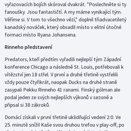
vyřazovacích bojích skóroval dvakrát. "Poslechněte si ty
fanoušky. Jsou fantastičtí. A my máme vynikající tým.
Gymnastika
Věříme si. V tom to všechno vězí," doplnil třiadvacetiletý
kanadský nováček, který obsadil místo v elitní útočné
Házená
formaci místo Ryana Johansena.
Jezdectví
Rinneho představení
Judo
Predators, kteří předtím vyřadili nejlepší tým Západní
konference Chicago a následně St. Louis, potřebovali k
Krasobruslení
vítězství jen 18 střel. V první a druhé třetině vystřelili
vždy pouze čtyřikrát, naopak Ducks na druhé straně
Lezení
zasypali Pekku Rinneho 41 ranami. Finský gólman ale
podal jeden ze svých nejlepších výkonů v sezoně a
Lyže a snowboard
připsal si 38 zákroků.
Moderní pětiboj
Domácí získali v první třetině uklidňující vedení 2:0. Ve
25. minutě snížil Kaše svou druhou trefou v play-off, po
Motorsport