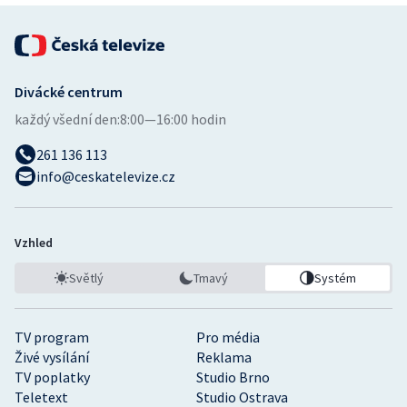
Divácké centrum
každý všední den:
8:00—16:00 hodin
261 136 113
info@ceskatelevize.cz
Vzhled
Světlý
Tmavý
Systém
TV program
Pro média
Živé vysílání
Reklama
TV poplatky
Studio Brno
Teletext
Studio Ostrava