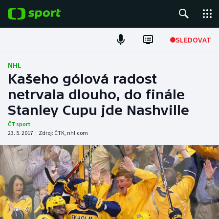
POPULÁRNÍ
SLEDOVAT
Fotbal
NHL
Kašeho gólová radost
Hokej
netrvala dlouho, do finále
Stanley Cupu jde Nashville
Tenis
ČT sport
Atletika
23. 5. 2017
|
Zdroj:
ČTK
,
nhl.com
Cyklistika
DALŠÍ SPORTY
Americký fotbal
NEPŘEHLÉDNĚTE