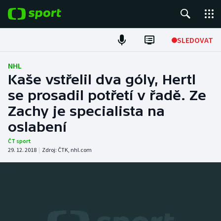
POPULÁRNÍ
SLEDOVAT
Fotbal
NHL
Kaše vstřelil dva góly, Hertl
Hokej
se prosadil potřetí v řadě. Ze
Zachy je specialista na
Tenis
oslabení
Atletika
ČT sport
29. 12. 2018
|
Zdroj:
ČTK
,
nhl.com
Cyklistika
DALŠÍ SPORTY
Americký fotbal
NEPŘEHLÉDNĚTE