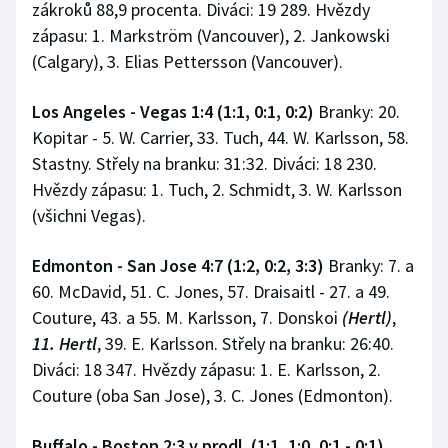
zákroků 88,9 procenta. Diváci: 19 289. Hvězdy
zápasu: 1. Markström (Vancouver), 2. Jankowski
(Calgary), 3. Elias Pettersson (Vancouver).
Los Angeles - Vegas 1:4 (1:1, 0:1, 0:2)
Branky: 20.
Kopitar - 5. W. Carrier, 33. Tuch, 44. W. Karlsson, 58.
Stastny. Střely na branku: 31:32. Diváci: 18 230.
Hvězdy zápasu: 1. Tuch, 2. Schmidt, 3. W. Karlsson
(všichni Vegas).
Edmonton - San Jose 4:7 (1:2, 0:2, 3:3)
Branky: 7. a
60. McDavid, 51. C. Jones, 57. Draisaitl - 27. a 49.
Couture, 43. a 55. M. Karlsson, 7. Donskoi
(Hertl)
,
11. Hertl
, 39. E. Karlsson. Střely na branku: 26:40.
Diváci: 18 347. Hvězdy zápasu: 1. E. Karlsson, 2.
Couture (oba San Jose), 3. C. Jones (Edmonton).
Buffalo - Boston 2:3 v prodl. (1:1, 1:0, 0:1 - 0:1)