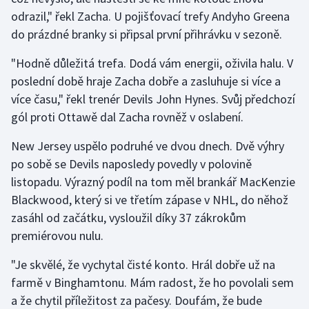
odrazil," řekl Zacha. U pojišťovací trefy Andyho Greena
do prázdné branky si připsal první přihrávku v sezoně.
"Hodně důležitá trefa. Dodá vám energii, oživila halu. V
poslední době hraje Zacha dobře a zasluhuje si více a
více času," řekl trenér Devils John Hynes. Svůj předchozí
gól proti Ottawě dal Zacha rovněž v oslabení.
New Jersey uspělo podruhé ve dvou dnech. Dvě výhry
po sobě se Devils naposledy povedly v polovině
listopadu. Výrazný podíl na tom měl brankář MacKenzie
Blackwood, který si ve třetím zápase v NHL, do něhož
zasáhl od začátku, vysloužil díky 37 zákrokům
premiérovou nulu.
"Je skvělé, že vychytal čisté konto. Hrál dobře už na
farmě v Binghamtonu. Mám radost, že ho povolali sem
a že chytil příležitost za pačesy. Doufám, že bude