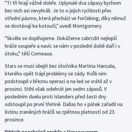
"Ti tři hrají vážně dobře. Uplynulé dva zápasy bychom
bez nich asi nevyhráli. Je to o jejich rychlosti přes
střední pásmo, která přechází ve forčeking, díky němuž
se dostávají ke kotouči," uvedl Montgomery.
"Skvěle se doplňujeme. Dokážeme zabrzdit nejlepší
hráče soupeře a navíc se nám v poslední době daří i v
útoku," těší Comeaua.
Stars se musí obejít bez útočníka Martina Hanzala,
kterého opět trápí problémy se zády. Kvůli nim
podstoupil v březnu operaci a na led se vrátil až v
prosinci. Stihl však odehrát jen sedm zápasů. V
posledním duelu proti Islanders před šesti dny
odstoupil po první třetině. Dallas ho v pátek zařadil na
listinu zraněných hráčů se zpětnou platností od 23.
prosince.
Rittich nezabránil prohře s Vancouverem