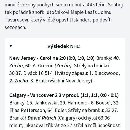
minulé sezony pouhých sedm minut a 44 vteřin. Souboj
tak pořádně zhořkl útočníkovi Maple Leafs Johnu
Tavaresovi, který v létě opustil Islanders po devíti
sezonách.
Výsledek NHL:
New Jersey - Carolina 2:0 (0:0, 1:0, 1:0)
Branky:
40.
Zacha
, 60. A. Greene
(Zacha)
. Střely na branku:
30:37. Diváci: 16 514. Hvězdy zápasu: 1. Blackwood,
2. Zacha
, 3. Bratt (všichni New Jersey).
Calgary - Vancouver 2:3 v prodl. (1:1, 1:1, 0:0 - 0:1)
Branky: 15. Jankowski, 29. Hamonic - 6. Boeser, 32.
Elias Pettersson, 64. Edler. Střely na branku: 33:27.
Brankář
David Rittich
(Calgary) odchytal 63:06
minut, inkasoval třikrát ze 27 střel a měl úspěšnost