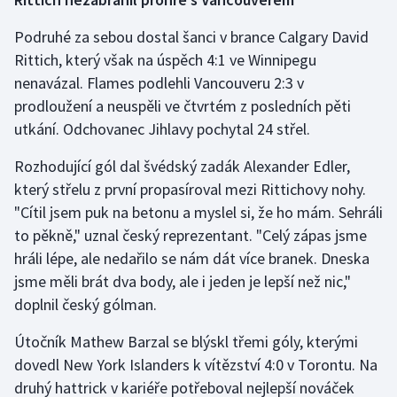
Podruhé za sebou dostal šanci v brance Calgary David
Rittich, který však na úspěch 4:1 ve Winnipegu
nenavázal. Flames podlehli Vancouveru 2:3 v
prodloužení a neuspěli ve čtvrtém z posledních pěti
utkání. Odchovanec Jihlavy pochytal 24 střel.
Rozhodující gól dal švédský zadák Alexander Edler,
který střelu z první propasíroval mezi Rittichovy nohy.
"Cítil jsem puk na betonu a myslel si, že ho mám. Sehráli
to pěkně," uznal český reprezentant. "Celý zápas jsme
hráli lépe, ale nedařilo se nám dát více branek. Dneska
jsme měli brát dva body, ale i jeden je lepší než nic,"
doplnil český gólman.
Útočník Mathew Barzal se blýskl třemi góly, kterými
dovedl New York Islanders k vítězství 4:0 v Torontu. Na
druhý hattrick v kariéře potřeboval nejlepší nováček