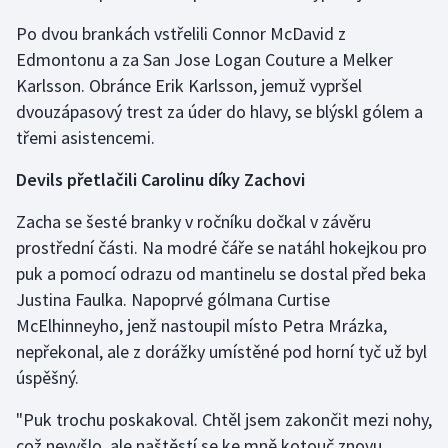
Stolní tenis
Po dvou brankách vstřelili Connor McDavid z
Edmontonu a za San Jose Logan Couture a Melker
Triatlon
Karlsson. Obránce Erik Karlsson, jemuž vypršel
dvouzápasový trest za úder do hlavy, se blýskl gólem a
Veslování
třemi asistencemi.
Vodní slalom
Devils přetlačili Carolinu díky Zachovi
Volejbal
Zacha se šesté branky v ročníku dočkal v závěru
prostřední části. Na modré čáře se natáhl hokejkou pro
Ostatní
puk a pomocí odrazu od mantinelu se dostal před beka
Justina Faulka. Napoprvé gólmana Curtise
McElhinneyho, jenž nastoupil místo Petra Mrázka,
nepřekonal, ale z dorážky umístěné pod horní tyč už byl
úspěšný.
"Puk trochu poskakoval. Chtěl jsem zakončit mezi nohy,
což nevyšlo, ale naštěstí se ke mně kotouč znovu