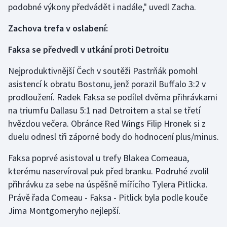
podobné výkony předvádět i nadále," uvedl Zacha.
Zachova trefa v oslabení:
Faksa se předvedl v utkání proti Detroitu
Nejproduktivnější Čech v soutěži Pastrňák pomohl
asistencí k obratu Bostonu, jenž porazil Buffalo 3:2 v
prodloužení. Radek Faksa se podílel dvěma přihrávkami
na triumfu Dallasu 5:1 nad Detroitem a stal se třetí
hvězdou večera. Obránce Red Wings Filip Hronek si z
duelu odnesl tři záporné body do hodnocení plus/minus.
Faksa poprvé asistoval u trefy Blakea Comeaua,
kterému naservíroval puk před branku. Podruhé zvolil
přihrávku za sebe na úspěšně mířícího Tylera Pitlicka.
Právě řada Comeau - Faksa - Pitlick byla podle kouče
Jima Montgomeryho nejlepší.