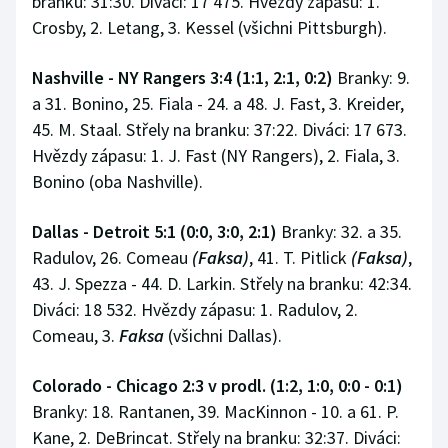
branku: 31:30. Diváci: 17 475. Hvězdy zápasu: 1.
Crosby, 2. Letang, 3. Kessel (všichni Pittsburgh).
Nashville - NY Rangers 3:4 (1:1, 2:1, 0:2)
Branky: 9.
a 31. Bonino, 25. Fiala - 24. a 48. J. Fast, 3. Kreider,
45. M. Staal. Střely na branku: 37:22. Diváci: 17 673.
Hvězdy zápasu: 1. J. Fast (NY Rangers), 2. Fiala, 3.
Bonino (oba Nashville).
Dallas - Detroit 5:1 (0:0, 3:0, 2:1)
Branky: 32. a 35.
Radulov, 26. Comeau
(Faksa)
, 41. T. Pitlick
(Faksa)
,
43. J. Spezza - 44. D. Larkin. Střely na branku: 42:34.
Diváci: 18 532. Hvězdy zápasu: 1. Radulov, 2.
Comeau, 3.
Faksa
(všichni Dallas).
Colorado - Chicago 2:3 v prodl. (1:2, 1:0, 0:0 - 0:1)
Branky: 18. Rantanen, 39. MacKinnon - 10. a 61. P.
Kane, 2. DeBrincat. Střely na branku: 32:37. Diváci: