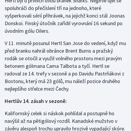
Hertl byl u prvních dvou branek Sharks. Nejprve ujel se
spoluhráči do přečíslení tří na jednoho, které
Olympijské hry
vyšperkovali sérií přihrávek, na jejichž konci stál Joonas
Donskoi. Finský útočník zařídil vyrovnání 16 sekund po
Parasport
úvodním gólu Oilers.
Plavání
V 11. minutě posunul Hertl San Jose do vedení, když mu
před branku nahrál obránce Brent Burns a pražský
Plážový volejbal
rodák se otočil a využil volného prostoru mezi pravým
Ragby
betonem gólmana Cama Talbota a tyčí. Hertl se
radoval ze 14. trefy v sezoně a po Davidu Pastrňákovi z
Rychlobruslení
Bostonu, který má 23 gólů, mu náleží pozice druhého
nejlepšího střelce mezi Čechy.
Rychlostní kanoistika
Hertlův 14. zásah v sezoně:
Short track
Kalifornský celek si náskok pohlídal a postupně ho
navýšil až na pětigólový rozdíl. Kanadské mužstvo v
Sportovní střelba
závěru alespoň trochu upravilo hrozivě vypadající skóre.