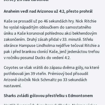
Anaheim vedl nad Arizonou už 4:2, přesto prohrál
Gymnastika
Kaše se prosadil už po 46 sekundách hry. Nick Ritchie
Házená
ho vyslal nápaditým obloučkem do samostatného
úniku a Kaše korunoval pohlednou akci bekhendovým
Jezdectví
zakončením. Druhý zásah přidal v 33. minutě. Střelu
Judo
obránce Hampuse Lindholma nejdříve tečoval Ritchie a
pak i před brankou clonící Kaše, jenž jedenáctou trefou
Krasobruslení
v ročníku posunul Ducks do vedení 4:2.
Coyotes se však vrátili do zápasu dvěma góly, na které
Lezení
potřebovali jen 39 vteřin. Prémiový bod přisoudil
Lyže a snowboard
Arizoně útočník Nick Schmaltz po 33 sekundách
nastavení.
Moderní pětiboj
Sharks zvládli gólovou přestřelku s Edmontonem
Motorsport