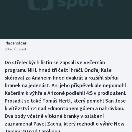
Baseball a softbal
Soutěže
Basketbal
Historické návraty
Biatlon
Aplikace ČT sport
Placeholder
Boby a skeleton
AZ kvíz
Zdroj:
ČT sport
Box
Do střeleckých listin se zapsali ve večerním
programu NHL hned tři čeští hráči. Ondřej Kaše
Curling
skóroval za Anaheim hned dvakrát a rozšířil sbírku
branek na jedenáct. Ani jeho příspěvek ale nepomohl
Dostihy
Kačerům k výhře a Arizoně podlehli 4:5 v prodloužení.
Prosadil se také Tomáš Hertl, který pomohl San Jose
Florbal
k vítězství 7:4 nad Edmontonem gólem a nahrávkou.
Dva body včetně vítězné branky v oslabení
Futsal
zaznamenal Pavel Zacha, který rozhodl o výhře New
Jersey 2:0 nad Carolinou.
Golf