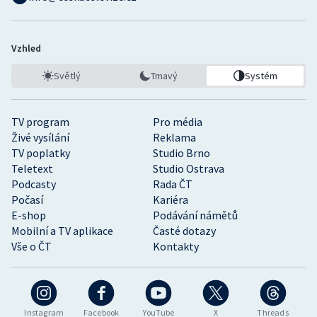
Vzhled
Světlý
Tmavý
Systém
TV program
Pro média
Živé vysílání
Reklama
TV poplatky
Studio Brno
Teletext
Studio Ostrava
Podcasty
Rada ČT
Počasí
Kariéra
E-shop
Podávání námětů
Mobilní a TV aplikace
Časté dotazy
Vše o ČT
Kontakty
Instagram
Facebook
YouTube
X
Threads