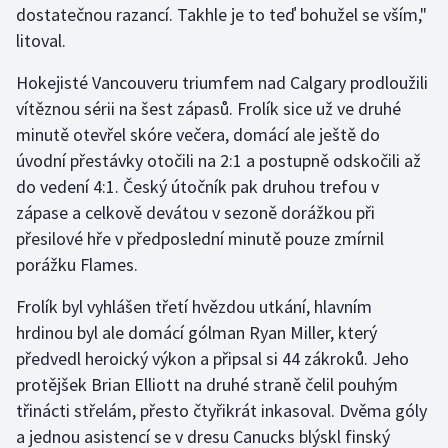
dostatečnou razancí. Takhle je to teď bohužel se vším,"
Olympijské hry
litoval.
Parasport
Hokejisté Vancouveru triumfem nad Calgary prodloužili
vítěznou sérii na šest zápasů. Frolík sice už ve druhé
Plavání
minutě otevřel skóre večera, domácí ale ještě do
úvodní přestávky otočili na 2:1 a postupně odskočili až
Plážový volejbal
do vedení 4:1. Český útočník pak druhou trefou v
zápase a celkově devátou v sezoně dorážkou při
Ragby
přesilové hře v předposlední minutě pouze zmírnil
porážku Flames.
Rychlobruslení
Frolík byl vyhlášen třetí hvězdou utkání, hlavním
Rychlostní kanoistika
hrdinou byl ale domácí gólman Ryan Miller, který
předvedl heroický výkon a připsal si 44 zákroků. Jeho
Short track
protějšek Brian Elliott na druhé straně čelil pouhým
třinácti střelám, přesto čtyřikrát inkasoval. Dvěma góly
Sportovní střelba
a jednou asistencí se v dresu Canucks blýskl finský