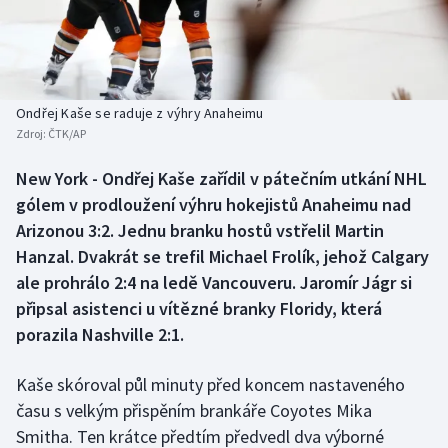
Baseball a softbal
Soutěže
Basketbal
Historické návraty
Biatlon
Aplikace ČT sport
Ondřej Kaše se raduje z výhry Anaheimu
Zdroj:
ČTK/AP
Boby a skeleton
AZ kvíz
New York - Ondřej Kaše zařídil v pátečním utkání NHL
gólem v prodloužení výhru hokejistů Anaheimu nad
Box
Arizonou 3:2. Jednu branku hostů vstřelil Martin
Curling
Hanzal. Dvakrát se trefil Michael Frolík, jehož Calgary
ale prohrálo 2:4 na ledě Vancouveru. Jaromír Jágr si
Dostihy
připsal asistenci u vítězné branky Floridy, která
porazila Nashville 2:1.
Florbal
Kaše skóroval půl minuty před koncem nastaveného
Futsal
času s velkým přispěním brankáře Coyotes Mika
Smitha. Ten krátce předtím předvedl dva výborné
Golf