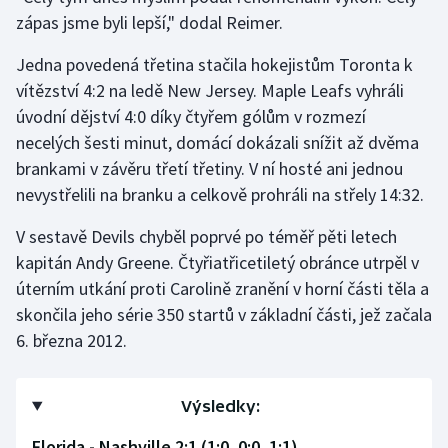
zápas jsme byli lepší," dodal Reimer.
Jedna povedená třetina stačila hokejistům Toronta k
vítězství 4:2 na ledě New Jersey. Maple Leafs vyhráli
úvodní dějství 4:0 díky čtyřem gólům v rozmezí
necelých šesti minut, domácí dokázali snížit až dvěma
brankami v závěru třetí třetiny. V ní hosté ani jednou
nevystřelili na branku a celkově prohráli na střely 14:32.
V sestavě Devils chyběl poprvé po téměř pěti letech
kapitán Andy Greene. Čtyřiatřicetiletý obránce utrpěl v
úterním utkání proti Carolině zranění v horní části těla a
skončila jeho série 350 startů v základní části, jež začala
6. března 2012.
Výsledky:
Florida - Nashville 2:1 (1:0, 0:0, 1:1)