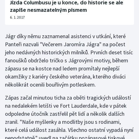
Jízda Columbusu je u konce, do historie se ale
zapíše nesmazatelným písmem
6. 1. 2017
Jágr díky němu zaznamenal asistenci v utkání, které
Panteři nazvali "Večerem Jaromíra Jágra" na počest
jeho nedávných historických milníků. Prvních deset tisíc
fanoušků obdrželo tričko s Jágrovými motivy, během
zápasu se na kostce nad ledem promítaly nejlepší
okamžiky z kariéry českého veterána, kterého diváci
několikrát ocenili bouřlivým potleskem.
Zápas začal minutou ticha za oběti tragických událostí
na nedalekém letišti ve Fort Lauderdale, kde v pátek
odpoledne útočník zastřelil pět lidí a několik dalších
zranil. "Naše myšlenky a modlitby jsou s rodinami,
které celá událost zasáhla. Všechno ostatní vypadá nyní
nepodstatně," uvedl na začátku pozápasové tiskové