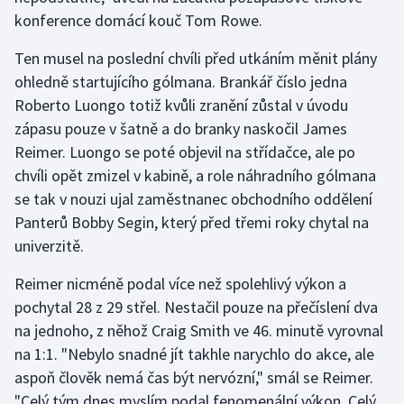
konference domácí kouč Tom Rowe.
Ten musel na poslední chvíli před utkáním měnit plány
ohledně startujícího gólmana. Brankář číslo jedna
Roberto Luongo totiž kvůli zranění zůstal v úvodu
zápasu pouze v šatně a do branky naskočil James
Reimer. Luongo se poté objevil na střídačce, ale po
chvíli opět zmizel v kabině, a role náhradního gólmana
se tak v nouzi ujal zaměstnanec obchodního oddělení
Panterů Bobby Segin, který před třemi roky chytal na
univerzitě.
Reimer nicméně podal více než spolehlivý výkon a
pochytal 28 z 29 střel. Nestačil pouze na přečíslení dva
na jednoho, z něhož Craig Smith ve 46. minutě vyrovnal
na 1:1. "Nebylo snadné jít takhle narychlo do akce, ale
aspoň člověk nemá čas být nervózní," smál se Reimer.
"Celý tým dnes myslím podal fenomenální výkon. Celý