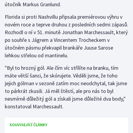
útočník Markus Granlund.
Stolní tenis
Florida si proti Nashvillu připsala premiérovou výhru v
Triatlon
novém roce a teprve druhou z posledních sedmi zápasů.
Rozhodl o ní v 51. minutě Jonathan Marchessault, který
Veslování
po souhře s Jágrem a Vincentem Trocheckem v
Vodní slalom
útočném pásmu překvapil brankáře Juuse Sarose
lehkou střelou od mantinelu.
Volejbal
"Byl to hrozný gól. Ale čím víc střílíte na branku, tím
máte větší šanci, že skórujete. Věděli jsme, že toho
Ostatní
jejich gólman v sezoně zatím moc neodchytal, tak jsme
to párkrát zkusili. Já měl štěstí, ale pro nás to byl
nesmírně důležitý gól a získali jsme důležité dva body,"
konstatoval Marchessault.
SOUVISEJÍCÍ ČLÁNKY