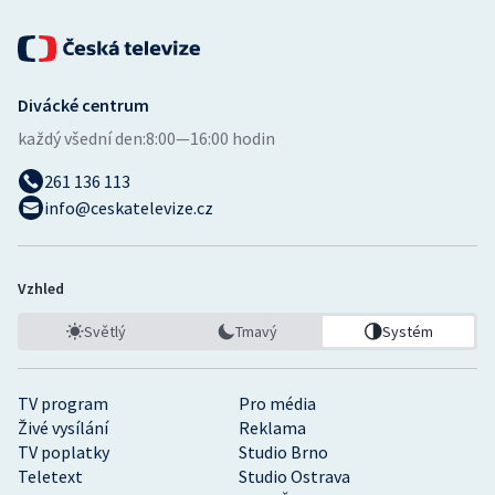
Divácké centrum
každý všední den:
8:00—16:00 hodin
261 136 113
info@ceskatelevize.cz
Vzhled
Světlý
Tmavý
Systém
TV program
Pro média
Živé vysílání
Reklama
TV poplatky
Studio Brno
Teletext
Studio Ostrava