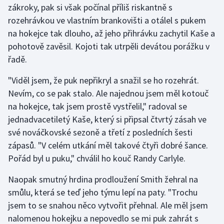
zákroky, pak si však počínal příliš riskantně s
rozehrávkou ve vlastním brankovišti a otálel s pukem
Gymnastika
na hokejce tak dlouho, až jeho přihrávku zachytil Kaše a
pohotově zavěsil. Kojoti tak utrpěli devátou porážku v
Házená
řadě.
Jezdectví
"Viděl jsem, že puk nepřikryl a snažil se ho rozehrát.
Nevím, co se pak stalo. Ale najednou jsem měl kotouč
Judo
na hokejce, tak jsem prostě vystřelil," radoval se
jednadvacetiletý Kaše, který si připsal čtvrtý zásah ve
Krasobruslení
své nováčkovské sezoně a třetí z posledních šesti
Lezení
zápasů. "V celém utkání měl takové čtyři dobré šance.
Pořád byl u puku," chválil ho kouč Randy Carlyle.
Lyže a snowboard
Naopak smutný hrdina prodloužení Smith žehral na
Moderní pětiboj
smůlu, která se teď jeho týmu lepí na paty. "Trochu
jsem to se snahou něco vytvořit přehnal. Ale měl jsem
Motorsport
nalomenou hokejku a nepovedlo se mi puk zahrát s