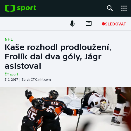
POPULÁRNÍ
SLEDOVAT
Fotbal
NHL
Kaše rozhodl prodloužení,
Hokej
Frolík dal dva góly, Jágr
asistoval
Tenis
ČT sport
Atletika
7. 1. 2017
|
Zdroj:
ČTK
,
nhl.com
Cyklistika
DALŠÍ SPORTY
Americký fotbal
NEPŘEHLÉDNĚTE