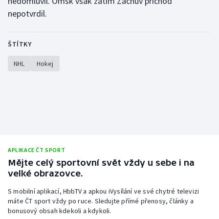
nedomluvil. Omsk však zatím Zachův příchod
nepotvrdil.
Olympijské hry
Parasport
ŠTÍTKY
Plavání
NHL
Hokej
Plážový volejbal
Ragby
Rychlobruslení
APLIKACE ČT SPORT
Rychlostní kanoistika
Mějte celý sportovní svět vždy u sebe i na
velké obrazovce.
Short track
S mobilní aplikací, HbbTV a apkou iVysílání ve své chytré televizi
máte ČT sport vždy po ruce. Sledujte přímé přenosy, články a
Sportovní střelba
bonusový obsah kdekoli a kdykoli.