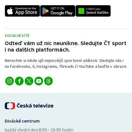
Stolní tenis
Triatlon
Veslování
SOCIÁLNÍ SÍTĚ
Odteď vám už nic neunikne. Sledujte ČT sport
Vodní slalom
i na dalších platformách.
Nenechte si nikde ujít nejnovější sportovní události. Sledujte nás i
Volejbal
na Facebooku, X, Instagramu, Threads či YouTube a buďte v obraze.
Ostatní
Divácké centrum
každý všední den:
8:00—16:00 hodin