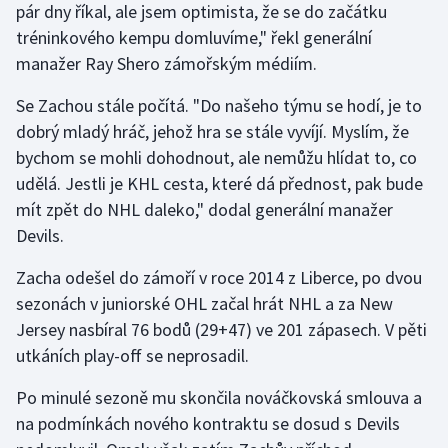
pár dny říkal, ale jsem optimista, že se do začátku
tréninkového kempu domluvíme," řekl generální
Gymnastika
manažer Ray Shero zámořským médiím.
Házená
Se Zachou stále počítá. "Do našeho týmu se hodí, je to
dobrý mladý hráč, jehož hra se stále vyvíjí. Myslím, že
Jezdectví
bychom se mohli dohodnout, ale nemůžu hlídat to, co
udělá. Jestli je KHL cesta, které dá přednost, pak bude
Judo
mít zpět do NHL daleko," dodal generální manažer
Devils.
Krasobruslení
Zacha odešel do zámoří v roce 2014 z Liberce, po dvou
Lezení
sezonách v juniorské OHL začal hrát NHL a za New
Jersey nasbíral 76 bodů (29+47) ve 201 zápasech. V pěti
Lyže a snowboard
utkáních play-off se neprosadil.
Moderní pětiboj
Po minulé sezoně mu skončila nováčkovská smlouva a
na podmínkách nového kontraktu se dosud s Devils
Motorsport