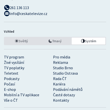
261 136 113
info@ceskatelevize.cz
Vzhled
Světlý
Tmavý
Systém
TV program
Pro média
Živé vysílání
Reklama
TV poplatky
Studio Brno
Teletext
Studio Ostrava
Podcasty
Rada ČT
Počasí
Kariéra
E-shop
Podávání námětů
Mobilní a TV aplikace
Časté dotazy
Vše o ČT
Kontakty