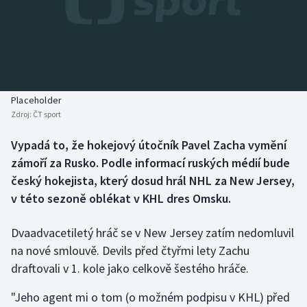
Baseball a softbal
Soutěže
Basketbal
Historické návraty
Biatlon
Aplikace ČT sport
Placeholder
Boby a skeleton
AZ kvíz
Zdroj:
ČT sport
Box
Vypadá to, že hokejový útočník Pavel Zacha vymění
zámoří za Rusko. Podle informací ruských médií bude
Curling
český hokejista, který dosud hrál NHL za New Jersey,
v této sezoně oblékat v KHL dres Omsku.
Dostihy
Dvaadvacetiletý hráč se v New Jersey zatím nedomluvil
Florbal
na nové smlouvě. Devils před čtyřmi lety Zachu
draftovali v 1. kole jako celkově šestého hráče.
Futsal
"Jeho agent mi o tom (o možném podpisu v KHL) před
Golf