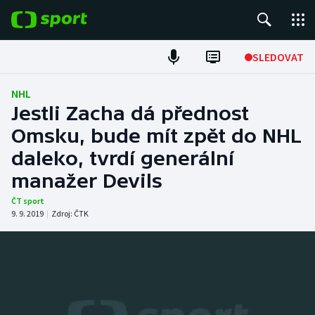
POPULÁRNÍ
SLEDOVAT
Fotbal
NHL
Jestli Zacha dá přednost
Hokej
Omsku, bude mít zpět do NHL
daleko, tvrdí generální
Tenis
manažer Devils
Atletika
ČT sport
9. 9. 2019
|
Zdroj:
ČTK
Cyklistika
DALŠÍ SPORTY
Americký fotbal
NEPŘEHLÉDNĚTE