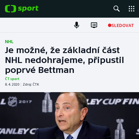
POPULÁRNÍ
SLEDOVAT
ME v atletice
NHL
Je možné, že základní část
ME v plavání
NHL nedohrajeme, připustil
poprvé Bettman
Fotbal
ČT sport
Hokej
8. 4. 2020
|
Zdroj:
ČTK
Tenis
DALŠÍ SPORTY
Americký fotbal
NEPŘEHLÉDNĚTE