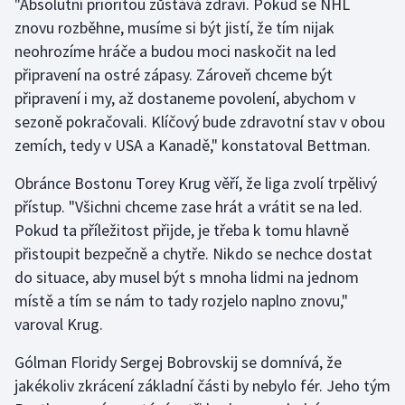
"Absolutní prioritou zůstává zdraví. Pokud se NHL
Short track
znovu rozběhne, musíme si být jistí, že tím nijak
neohrozíme hráče a budou moci naskočit na led
Sportovní střelba
připravení na ostré zápasy. Zároveň chceme být
připravení i my, až dostaneme povolení, abychom v
Stolní tenis
sezoně pokračovali. Klíčový bude zdravotní stav v obou
Triatlon
zemích, tedy v USA a Kanadě," konstatoval Bettman.
Obránce Bostonu Torey Krug věří, že liga zvolí trpělivý
Veslování
přístup. "Všichni chceme zase hrát a vrátit se na led.
Pokud ta příležitost přijde, je třeba k tomu hlavně
Vodní slalom
přistoupit bezpečně a chytře. Nikdo se nechce dostat
Volejbal
do situace, aby musel být s mnoha lidmi na jednom
místě a tím se nám to tady rozjelo naplno znovu,"
Ostatní
varoval Krug.
Gólman Floridy Sergej Bobrovskij se domnívá, že
jakékoliv zkrácení základní části by nebylo fér. Jeho tým