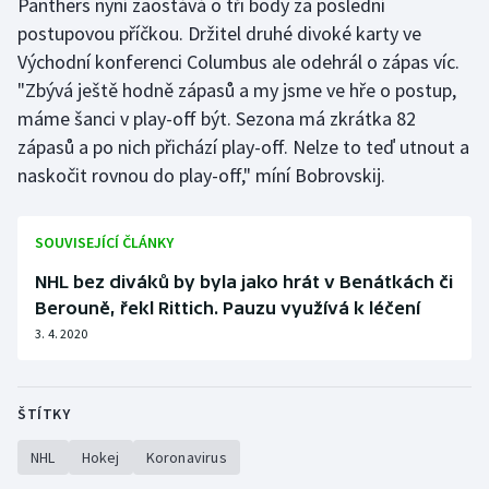
Panthers nyní zaostává o tři body za poslední
postupovou příčkou. Držitel druhé divoké karty ve
Východní konferenci Columbus ale odehrál o zápas víc.
"Zbývá ještě hodně zápasů a my jsme ve hře o postup,
máme šanci v play-off být. Sezona má zkrátka 82
zápasů a po nich přichází play-off. Nelze to teď utnout a
naskočit rovnou do play-off," míní Bobrovskij.
SOUVISEJÍCÍ ČLÁNKY
NHL bez diváků by byla jako hrát v Benátkách či
Berouně, řekl Rittich. Pauzu využívá k léčení
3. 4. 2020
ŠTÍTKY
NHL
Hokej
Koronavirus