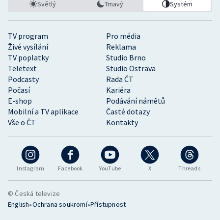
Světlý
Tmavý
Systém
TV program
Pro média
Živé vysílání
Reklama
TV poplatky
Studio Brno
Teletext
Studio Ostrava
Podcasty
Rada ČT
Počasí
Kariéra
E-shop
Podávání námětů
Mobilní a TV aplikace
Časté dotazy
Vše o ČT
Kontakty
Instagram
Facebook
YouTube
X
Threads
© Česká televize
•
•
English
Ochrana soukromí
Přístupnost