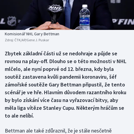
Atletika
Soutěže
Baseball a softbal
Historické návraty
Basketbal
Aplikace ČT sport
Komisionář NHL Gary Bettman
Zdroj:
ČTK/AP/Gene J. Puskar
Biatlon
AZ kvíz
Zbytek základní části už se nedohraje a půjde se
rovnou na play-off. Dlouho se o této možnosti v NHL
Boby a skeleton
mlčelo, ale nyní poprvé od 12. března, kdy byla
Box
soutěž zastavena kvůli pandemii koronaviru, šéf
zámořské soutěže Gary Bettman připustil, že tento
Curling
scénář je ve hře. Hlavním důvodem razantního kroku
by bylo získání více času na vyřazovací bitvy, aby
Cyklistika
měla liga vítěze Stanley Cupu. Některým hráčům se
to ale nelíbí.
Dostihy
Bettman ale také zdůraznil, že je stále nesčetně
Florbal