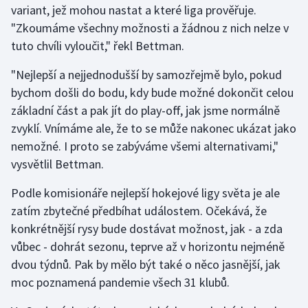
variant, jež mohou nastat a které liga prověřuje.
"Zkoumáme všechny možnosti a žádnou z nich nelze v
Futsal
tuto chvíli vyloučit," řekl Bettman.
Golf
"Nejlepší a nejjednodušší by samozřejmě bylo, pokud
bychom došli do bodu, kdy bude možné dokončit celou
Gymnastika
základní část a pak jít do play-off, jak jsme normálně
zvyklí. Vnímáme ale, že to se může nakonec ukázat jako
Házená
nemožné. I proto se zabýváme všemi alternativami,"
vysvětlil Bettman.
Jezdectví
Podle komisionáře nejlepší hokejové ligy světa je ale
Judo
zatím zbytečné předbíhat událostem. Očekává, že
konkrétnější rysy bude dostávat možnost, jak - a zda
Krasobruslení
vůbec - dohrát sezonu, teprve až v horizontu nejméně
Lezení
dvou týdnů. Pak by mělo být také o něco jasnější, jak
moc poznamená pandemie všech 31 klubů.
Lyže a snowboard