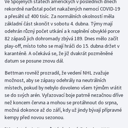
Ve Spojených státech amerických v posledních dnech
rekordně narůstal počet nakažených nemocí COVID-19
Moderní pětiboj
a přesáhl už 400 tisíc. Za normálních okolností měla
Motorsport
základní část skončit v sobotu 4. dubna. Týmy mají
odehrán různý počet utkání a k naplnění obvyklé porce
Olympijské hry
82 zápasů jich dohromady zbývá 189. Dnes mělo začít
play-off, místo toho se mají hráči do 15. dubna držet v
Parasport
karanténě. A očekává se, že již dvakrát pozměněné
datum se posune znovu dál.
Plavání
Bettman rovněž prozradil, že vedení NHL zvažuje
Plážový volejbal
možnost, aby se zápasy odehrály na neutrálních
místech, pokud by nebylo dovoleno všem týmům vrátit
Ragby
se do svých arén. Vyřazovací boje patrně nezačnou dříve
než koncem června a mohou se protáhnout do srpna,
Rychlobruslení
možná dokonce až do září, kdy už jindy bývají přípravné
kempy před novou sezonou.
Rychlostní kanoistika