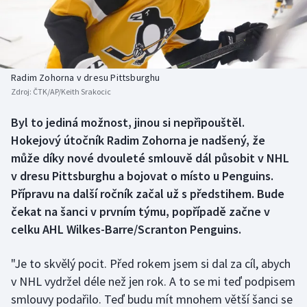
Baseball a softbal
Soutěže
Basketbal
Historické návraty
Biatlon
Aplikace ČT sport
Radim Zohorna v dresu Pittsburghu
Zdroj:
ČTK/AP/Keith Srakocic
Boby a skeleton
AZ kvíz
Byl to jediná možnost, jinou si nepřipouštěl.
Hokejový útočník Radim Zohorna je nadšený, že
Box
může díky nové dvouleté smlouvě dál působit v NHL
Curling
v dresu Pittsburghu a bojovat o místo u Penguins.
Přípravu na další ročník začal už s předstihem. Bude
Dostihy
čekat na šanci v prvním týmu, popřípadě začne v
celku AHL Wilkes-Barre/Scranton Penguins.
Florbal
"Je to skvělý pocit. Před rokem jsem si dal za cíl, abych
Futsal
v NHL vydržel déle než jen rok. A to se mi teď podpisem
smlouvy podařilo. Teď budu mít mnohem větší šanci se
Golf