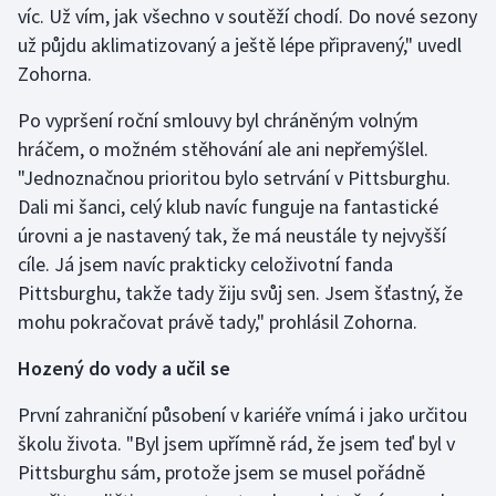
víc. Už vím, jak všechno v soutěží chodí. Do nové sezony
Stolní tenis
už půjdu aklimatizovaný a ještě lépe připravený," uvedl
Triatlon
Zohorna.
Po vypršení roční smlouvy byl chráněným volným
Veslování
hráčem, o možném stěhování ale ani nepřemýšlel.
Vodní slalom
"Jednoznačnou prioritou bylo setrvání v Pittsburghu.
Dali mi šanci, celý klub navíc funguje na fantastické
Volejbal
úrovni a je nastavený tak, že má neustále ty nejvyšší
cíle. Já jsem navíc prakticky celoživotní fanda
Ostatní
Pittsburghu, takže tady žiju svůj sen. Jsem šťastný, že
mohu pokračovat právě tady," prohlásil Zohorna.
Hozený do vody a učil se
První zahraniční působení v kariéře vnímá i jako určitou
školu života. "Byl jsem upřímně rád, že jsem teď byl v
Pittsburghu sám, protože jsem se musel pořádně