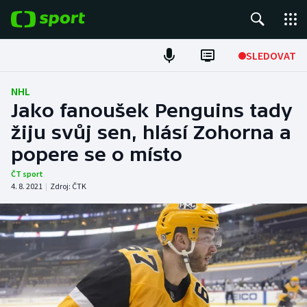
POPULÁRNÍ
SLEDOVAT
Fotbal
NHL
Jako fanoušek Penguins tady
Hokej
žiju svůj sen, hlásí Zohorna a
popere se o místo
Tenis
ČT sport
Atletika
4. 8. 2021
|
Zdroj:
ČTK
Cyklistika
DALŠÍ SPORTY
Americký fotbal
NEPŘEHLÉDNĚTE