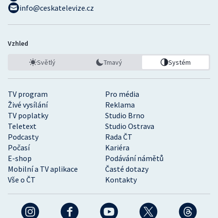
info@ceskatelevize.cz
Vzhled
Světlý
Tmavý
Systém
TV program
Pro média
Živé vysílání
Reklama
TV poplatky
Studio Brno
Teletext
Studio Ostrava
Podcasty
Rada ČT
Počasí
Kariéra
E-shop
Podávání námětů
Mobilní a TV aplikace
Časté dotazy
Vše o ČT
Kontakty