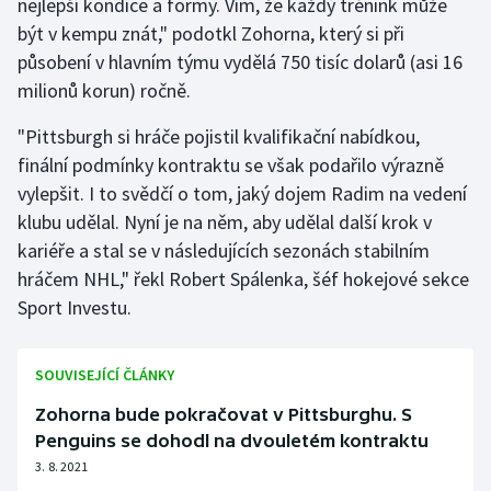
nejlepší kondice a formy. Vím, že každý trénink může
být v kempu znát," podotkl Zohorna, který si při
působení v hlavním týmu vydělá 750 tisíc dolarů (asi 16
milionů korun) ročně.
"Pittsburgh si hráče pojistil kvalifikační nabídkou,
finální podmínky kontraktu se však podařilo výrazně
vylepšit. I to svědčí o tom, jaký dojem Radim na vedení
klubu udělal. Nyní je na něm, aby udělal další krok v
kariéře a stal se v následujících sezonách stabilním
hráčem NHL," řekl Robert Spálenka, šéf hokejové sekce
Sport Investu.
SOUVISEJÍCÍ ČLÁNKY
Zohorna bude pokračovat v Pittsburghu. S
Penguins se dohodl na dvouletém kontraktu
3. 8. 2021