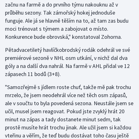
začnu na farmě a do prvního týmu nakouknu až v
Olympijské hry
průběhu sezony. Tak zámořský hokej jednoduše
funguje. Ale já se hlavně těším na to, až tam zas budu
Parasport
moci trénovat s týmem a zabojovat o místo.
Konkurence bude obrovská," konstatoval Zohorna.
Plavání
Pětadvacetiletý havlíčkobrodský rodák odehrál ve své
Plážový volejbal
premiérové sezoně v NHL osm utkání, v nichž dal dva
góly a na další dva nahrál. Na farmě v AHL přidal ve 12
Ragby
zápasech 11 bodů (3+8).
Rychlobruslení
"Samozřejmě s jídlem roste chuť, takže mě pak trochu
mrzelo, že jsem neodehrál více než těch osm zápasů,
Rychlostní kanoistika
ale v součtu to byla povedená sezona. Neustále jsem se
učil, musel jsem reagovat. Pokud jste zvyklý hrát 20
Short track
minut na zápas a tady dostanete minut sedm, tak
prostě musíte hrát trochu jinak. Ale užil jsem si každou
Sportovní střelba
vteřinu a věřím, že teď budu dostávat toho času ještě