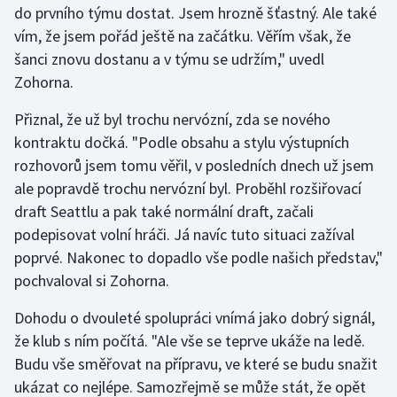
do prvního týmu dostat. Jsem hrozně šťastný. Ale také
vím, že jsem pořád ještě na začátku. Věřím však, že
Gymnastika
šanci znovu dostanu a v týmu se udržím," uvedl
Zohorna.
Házená
Přiznal, že už byl trochu nervózní, zda se nového
Jezdectví
kontraktu dočká. "Podle obsahu a stylu výstupních
rozhovorů jsem tomu věřil, v posledních dnech už jsem
Judo
ale popravdě trochu nervózní byl. Proběhl rozšiřovací
draft Seattlu a pak také normální draft, začali
Krasobruslení
podepisovat volní hráči. Já navíc tuto situaci zažíval
Lezení
poprvé. Nakonec to dopadlo vše podle našich představ,"
pochvaloval si Zohorna.
Lyže a snowboard
Dohodu o dvouleté spolupráci vnímá jako dobrý signál,
Moderní pětiboj
že klub s ním počítá. "Ale vše se teprve ukáže na ledě.
Budu vše směřovat na přípravu, ve které se budu snažit
Motorsport
ukázat co nejlépe. Samozřejmě se může stát, že opět