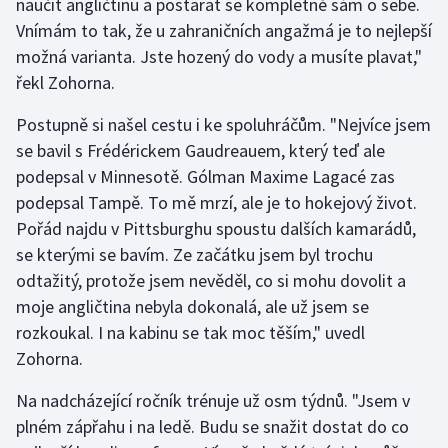
naučit angličtinu a postarat se kompletně sám o sebe.
Vnímám to tak, že u zahraničních angažmá je to nejlepší
možná varianta. Jste hozený do vody a musíte plavat,"
řekl Zohorna.
Postupně si našel cestu i ke spoluhráčům. "Nejvíce jsem
se bavil s Frédérickem Gaudreauem, který teď ale
podepsal v Minnesotě. Gólman Maxime Lagacé zas
podepsal Tampě. To mě mrzí, ale je to hokejový život.
Pořád najdu v Pittsburghu spoustu dalších kamarádů,
se kterými se bavím. Ze začátku jsem byl trochu
odtažitý, protože jsem nevěděl, co si mohu dovolit a
moje angličtina nebyla dokonalá, ale už jsem se
rozkoukal. I na kabinu se tak moc těším," uvedl
Zohorna.
Na nadcházející ročník trénuje už osm týdnů. "Jsem v
plném zápřahu i na ledě. Budu se snažit dostat do co