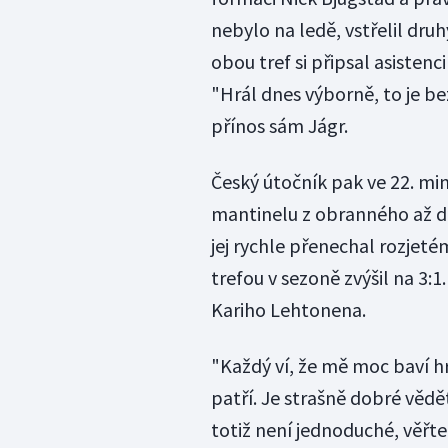
nebylo na ledě, vstřelil dru
obou tref si připsal asisten
"Hrál dnes výborně, to je be
přínos sám Jágr.
Český útočník pak ve 22. min
mantinelu z obranného až d
jej rychle přenechal rozjeté
trefou v sezoně zvýšil na 3:
Kariho Lehtonena.
"Každý ví, že mě moc baví hr
patří. Je strašně dobré věd
totiž není jednoduché, věřte