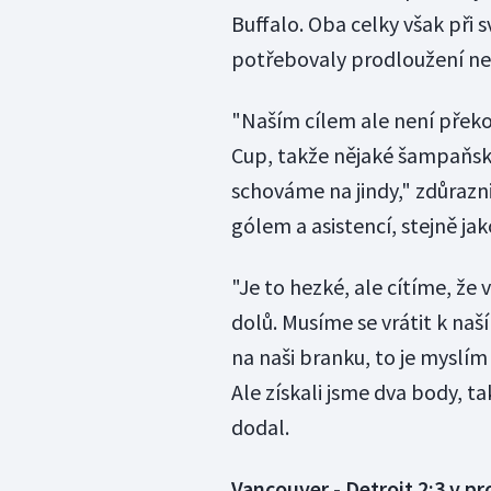
Buffalo. Oba celky však při s
potřebovaly prodloužení ne
"Naším cílem ale není překo
Cup, takže nějaké šampaňské
schováme na jindy," zdůrazni
gólem a asistencí, stejně ja
"Je to hezké, ale cítíme, že
dolů. Musíme se vrátit k naší
na naši branku, to je myslím
Ale získali jsme dva body, t
dodal.
Vancouver - Detroit 2:3 v p