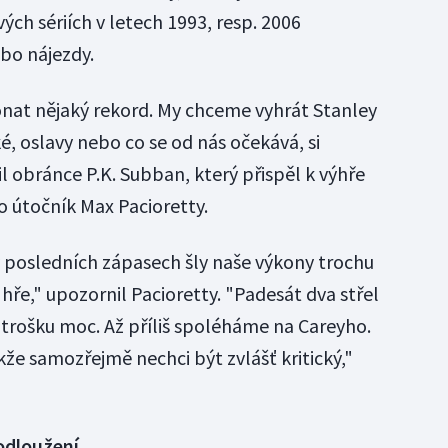
vých sériích v letech 1993, resp. 2006
bo nájezdy.
nat nějaký rekord. My chceme vyhrát Stanley
, oslavy nebo co se od nás očekává, si
l obránce P.K. Subban, který přispěl k výhře
ko útočník Max Pacioretty.
 v posledních zápasech šly naše výkony trochu
 hře," upozornil Pacioretty. "Padesát dva střel
 trošku moc. Až příliš spoléháme na Careyho.
akže samozřejmě nechci být zvlášť kritický,"
rodloužení