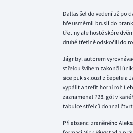
Dallas šel do vedení už po 
hře usměrnil bruslí do brank
třetiny ale hosté skóre dvěm
druhé třetině odskočili do r
Jágr byl autorem vyrovnávac
střelou švihem zakončil ún
sice puk sklouzl z čepele a J
vypálit a trefit horní roh Le
zaznamenal 728. gól v kariéře
tabulce střelců dohnal čtvr
Při absenci zraněného Aleksa
formaci Nick Bjugstad a právě