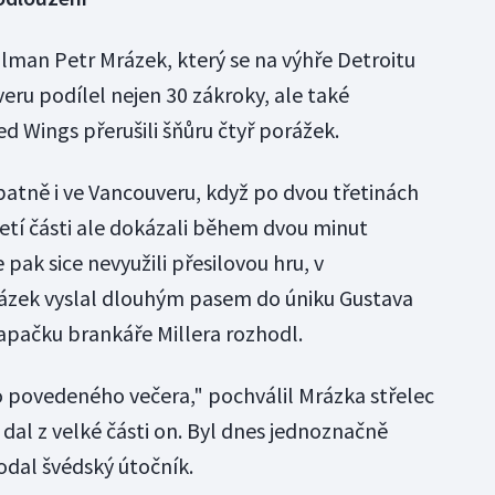
lman Petr Mrázek, který se na výhře Detroitu
eru podílel nejen 30 zákroky, ale také
ed Wings přerušili šňůru čtyř porážek.
patně i ve Vancouveru, když po dvou třetinách
řetí části ale dokázali během dvou minut
pak sice nevyužili přesilovou hru, v
ázek vyslal dlouhým pasem do úniku Gustava
lapačku brankáře Millera rozhodl.
ho povedeného večera," pochválil Mrázka střelec
 dal z velké části on. Byl dnes jednoznačně
dal švédský útočník.