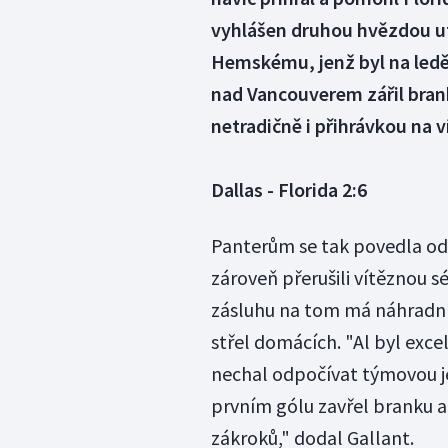
vyhlášen druhou hvězdou utk
Hemskému, jenž byl na ledě 
nad Vancouverem zářil brank
netradičně i přihrávkou na v
Dallas - Florida 2:6
Panterům se tak povedla odp
zároveň přerušili vítěznou sé
zásluhu na tom má náhradní 
střel domácích. "Al byl exce
nechal odpočívat týmovou j
prvním gólu zavřel branku 
zákroků," dodal Gallant.