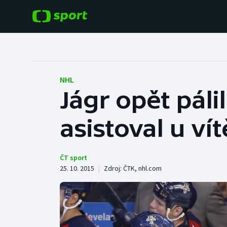
POPULÁRNÍ
DALŠÍ SPORTY
Fotbal
Americký fotbal
NHL
Jágr opět páli
Hokej
Baseball a softbal
asistoval u ví
Tenis
Basketbal
Atletika
Biatlon
ČT sport
25. 10. 2015
|
Zdroj:
ČTK
,
nhl.com
Cyklistika
Boby a skeleton
Box