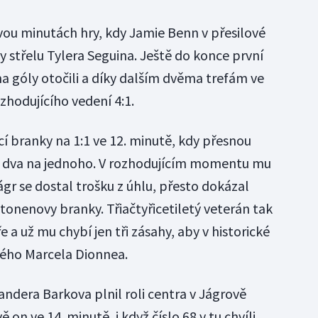
dvou minutách hry, kdy Jamie Benn v přesilové
y střelu Tylera Seguina. Ještě do konce první
a góly otočili a díky dalším dvěma trefám ve
ozhodujícího vedení 4:1.
í branky na 1:1 ve 12. minutě, kdy přesnou
ik dva na jednoho. V rozhodujícím momentu mu
ágr se dostal trošku z úhlu, přesto dokázal
htonenovy branky. Třiačtyřicetiletý veterán tak
 a už mu chybí jen tři zásahy, aby v historické
tého Marcela Dionnea.
ndera Barkova plnil roli centra v Jágrově
 on ve 14. minutě, i když číslo 68 v tu chvíli