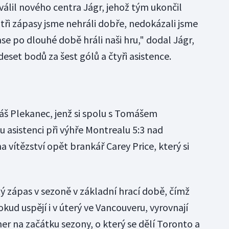
lil nového centra Jágr, jehož tým ukončil
 tři zápasy jsme nehráli dobře, nedokázali jsme
e po dlouhé době hráli naši hru," dodal Jágr,
set bodů za šest gólů a čtyři asistence.
š Plekanec, jenž si spolu s Tomášem
 asistenci při výhře Montrealu 5:3 nad
 vítězství opět brankář Carey Price, který si
tý zápas v sezoně v základní hrací době, čímž
kud uspějí i v úterý ve Vancouveru, vyrovnají
er na začátku sezony, o který se dělí Toronto a