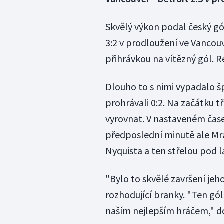
Skvělý výkon podal český gó
3:2 v prodloužení ve Vancouv
přihrávkou na vítězný gól. R
Dlouho to s nimi vypadalo š
prohrávali 0:2. Na začátku t
vyrovnat. V nastaveném čase 
předposlední minutě ale Mr
Nyquista a ten střelou pod 
"Bylo to skvělé završení je
rozhodující branky. "Ten gól
naším nejlepším hráčem," do