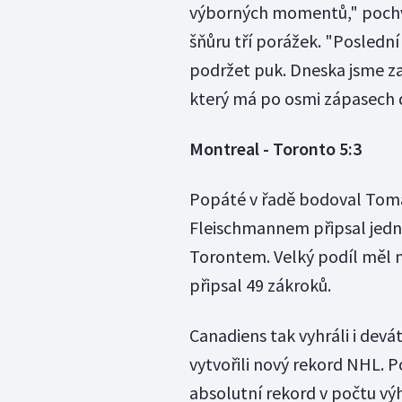
výborných momentů," pochvá
šňůru tří porážek. "Poslední
podržet puk. Dneska jsme zas
který má po osmi zápasech de
Montreal - Toronto 5:3
Popáté v řadě bodoval Tomá
Fleischmannem připsal jednu
Torontem. Velký podíl měl na
připsal 49 zákroků.
Canadiens tak vyhráli i devá
vytvořili nový rekord NHL. Po
absolutní rekord v počtu výh