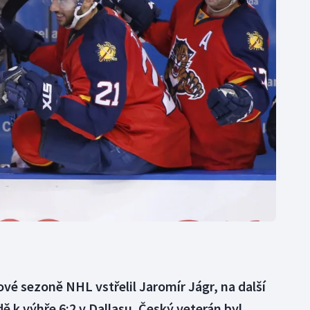
Moderní pětiboj
Triatlon
Motorsport
Veslování
Olympijské hry
Vodní slalom
Parasport
Volejbal
Plavání
Ostatní
Plážový volejbal
ové sezoně NHL vstřelil Jaromír Jágr, na další
dě k výhře 6:2 v Dallasu. Český veterán byl