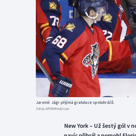
Curling
Dostihy
Florbal
Futsal
Golf
Gymnastika
Jaromír Jágr přijímá gratulace spoluhráčů
Zdroj:
AP/Wilfredo Lee
New York – Už šestý gól v n
navíc přihrál a pomohl Flori