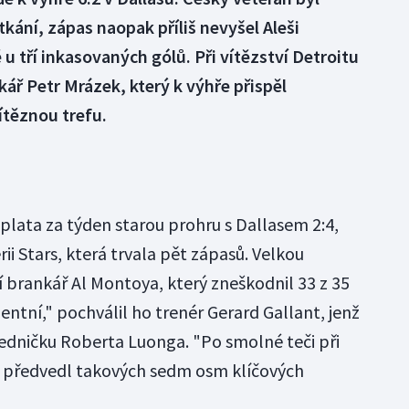
ání, zápas naopak příliš nevyšel Aleši
u tří inkasovaných gólů. Při vítězství Detroitu
ář Petr Mrázek, který k výhře přispěl
ítěznou trefu.
lata za týden starou prohru s Dallasem 2:4,
rii Stars, která trvala pět zápasů. Velkou
brankář Al Montoya, který zneškodnil 33 z 35
lentní," pochválil ho trenér Gerard Gallant, jenž
edničku Roberta Luonga. "Po smolné teči při
a předvedl takových sedm osm klíčových