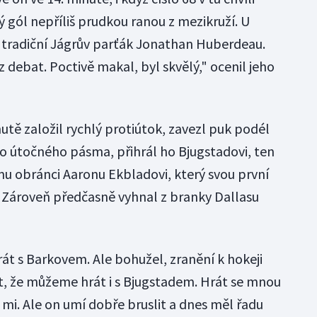
hý gól nepříliš prudkou ranou z mezikruží. U
ci tradiční Jágrův parťák Jonathan Huberdeau.
z debat. Poctivě makal, byl skvělý," ocenil jeho
utě založil rychlý protiútok, zavezl puk podél
o útočného pásma, přihrál ho Bjugstadovi, ten
mu obránci Aaronu Ekbladovi, který svou první
1. Zároveň předčasně vyhnal z branky Dallasu
át s Barkovem. Ale bohužel, zranění k hokeji
ět, že můžeme hrát i s Bjugstadem. Hrát se mnou
 mi. Ale on umí dobře bruslit a dnes měl řadu