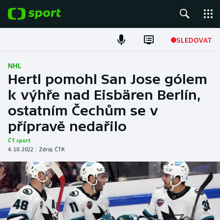
POPULÁRNÍ
SLEDOVAT
ME v atletice
NHL
Hertl pomohl San Jose gólem
ME v plavání
k výhře nad Eisbären Berlín,
ostatním Čechům se v
Fotbal
přípravě nedařilo
Hokej
ČT sport
4. 10. 2022
|
Zdroj:
ČTK
Tenis
DALŠÍ SPORTY
Americký fotbal
NEPŘEHLÉDNĚTE