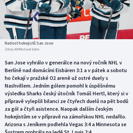
Atletika
Soutěže
Baseball a softbal
Historické návraty
Basketbal
Aplikace ČT sport
Radost hokejistů San Jose
Biatlon
AZ kvíz
Zdroj:
AP/Michael Sohn
Boby a skeleton
San Jose vyhrálo v generálce na nový ročník NHL v
Berlíně nad domácími Eisbären 3:1 a v pátek a sobotu
Box
ho čekají v pražské O2 areně už ostré duely s
Nashvillem. Jedním gólem pomohl k úspěšnému
Curling
výsledku Sharks český útočník Tomáš Hertl, který si v
přípravě vylepšil bilanci ze čtyřech duelů na pět bodů
Cyklistika
za gól a čtyři asistence. Naopak dalším českým
hokejistům se v přípravě na zámořskou NHL nedařilo.
Dostihy
Arizona s Jeníkem podlehla Vegas 3:4 a Minnesota se
Šustrem prohrála na ledě St. Louis 2:4.
Florbal