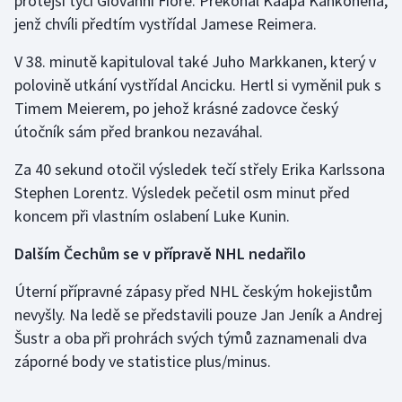
protější tyči Giovanni Fiore. Překonal Kaapa Kähkönena,
jenž chvíli předtím vystřídal Jamese Reimera.
Moderní pětiboj
V 38. minutě kapituloval také Juho Markkanen, který v
Motorsport
polovině utkání vystřídal Ancicku. Hertl si vyměnil puk s
Timem Meierem, po jehož krásné zadovce český
Olympijské hry
útočník sám před brankou nezaváhal.
Parasport
Za 40 sekund otočil výsledek tečí střely Erika Karlssona
Stephen Lorentz. Výsledek pečetil osm minut před
Plavání
koncem při vlastním oslabení Luke Kunin.
Plážový volejbal
Dalším Čechům se v přípravě NHL nedařilo
Ragby
Úterní přípravné zápasy před NHL českým hokejistům
nevyšly. Na ledě se představili pouze Jan Jeník a Andrej
Rychlobruslení
Šustr a oba při prohrách svých týmů zaznamenali dva
záporné body ve statistice plus/minus.
Rychlostní kanoistika