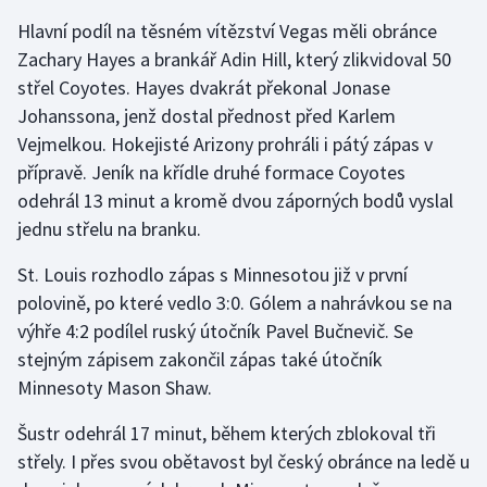
Short track
Hlavní podíl na těsném vítězství Vegas měli obránce
Zachary Hayes a brankář Adin Hill, který zlikvidoval 50
Sportovní střelba
střel Coyotes. Hayes dvakrát překonal Jonase
Johanssona, jenž dostal přednost před Karlem
Stolní tenis
Vejmelkou. Hokejisté Arizony prohráli i pátý zápas v
přípravě. Jeník na křídle druhé formace Coyotes
Triatlon
odehrál 13 minut a kromě dvou záporných bodů vyslal
Veslování
jednu střelu na branku.
St. Louis rozhodlo zápas s Minnesotou již v první
Vodní slalom
polovině, po které vedlo 3:0. Gólem a nahrávkou se na
Volejbal
výhře 4:2 podílel ruský útočník Pavel Bučnevič. Se
stejným zápisem zakončil zápas také útočník
Ostatní
Minnesoty Mason Shaw.
Šustr odehrál 17 minut, během kterých zblokoval tři
střely. I přes svou obětavost byl český obránce na ledě u