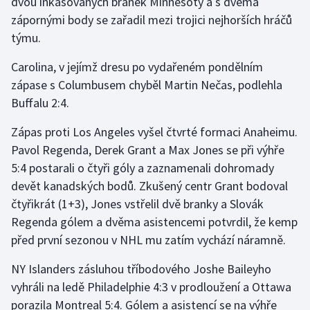
dvou inkasovaných branek Minnesoty a s dvěma
zápornými body se zařadil mezi trojici nejhorších hráčů
týmu.
Carolina, v jejímž dresu po vydařeném pondělním
zápase s Columbusem chyběl Martin Nečas, podlehla
Buffalu 2:4.
Zápas proti Los Angeles vyšel čtvrté formaci Anaheimu.
Pavol Regenda, Derek Grant a Max Jones se při výhře
5:4 postarali o čtyři góly a zaznamenali dohromady
devět kanadských bodů. Zkušený centr Grant bodoval
čtyřikrát (1+3), Jones vstřelil dvě branky a Slovák
Regenda gólem a dvěma asistencemi potvrdil, že kemp
před první sezonou v NHL mu zatím vychází náramně.
NY Islanders zásluhou tříbodového Joshe Baileyho
vyhráli na ledě Philadelphie 4:3 v prodloužení a Ottawa
porazila Montreal 5:4. Gólem a asistencí se na výhře