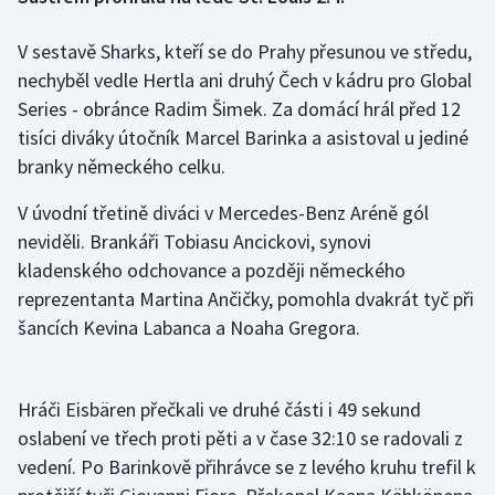
V sestavě Sharks, kteří se do Prahy přesunou ve středu,
Futsal
nechyběl vedle Hertla ani druhý Čech v kádru pro Global
Golf
Series - obránce Radim Šimek. Za domácí hrál před 12
tisíci diváky útočník Marcel Barinka a asistoval u jediné
Gymnastika
branky německého celku.
Házená
V úvodní třetině diváci v Mercedes-Benz Aréně gól
neviděli. Brankáři Tobiasu Ancickovi, synovi
Jezdectví
kladenského odchovance a později německého
reprezentanta Martina Ančičky, pomohla dvakrát tyč při
Judo
šancích Kevina Labanca a Noaha Gregora.
Krasobruslení
Hráči Eisbären přečkali ve druhé části i 49 sekund
Lezení
oslabení ve třech proti pěti a v čase 32:10 se radovali z
vedení. Po Barinkově přihrávce se z levého kruhu trefil k
Lyže a snowboard