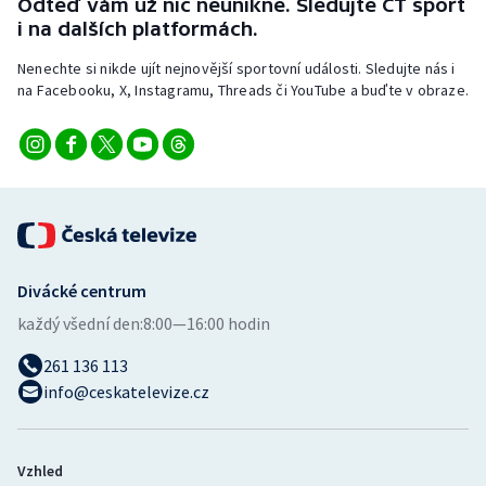
Odteď vám už nic neunikne. Sledujte ČT sport
i na dalších platformách.
Nenechte si nikde ujít nejnovější sportovní události. Sledujte nás i
na Facebooku, X, Instagramu, Threads či YouTube a buďte v obraze.
Divácké centrum
každý všední den:
8:00—16:00 hodin
261 136 113
info@ceskatelevize.cz
Vzhled