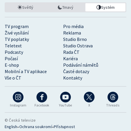
Světlý
Tmavý
Systém
TV program
Pro média
Živé vysílání
Reklama
TV poplatky
Studio Brno
Teletext
Studio Ostrava
Podcasty
Rada ČT
Počasí
Kariéra
E-shop
Podávání námětů
Mobilní a TV aplikace
Časté dotazy
Vše o ČT
Kontakty
Instagram
Facebook
YouTube
X
Threads
© Česká televize
•
•
English
Ochrana soukromí
Přístupnost