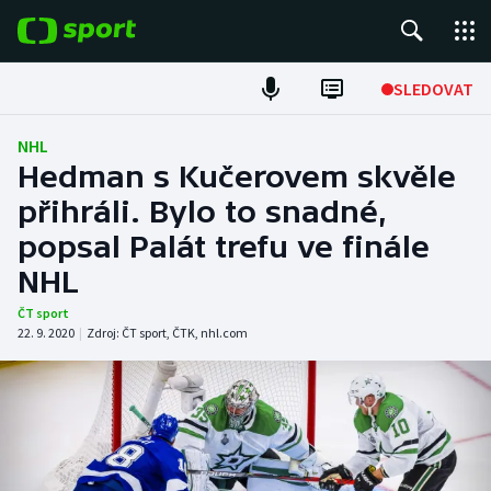
POPULÁRNÍ
SLEDOVAT
Fotbal
NHL
Hedman s Kučerovem skvěle
Hokej
přihráli. Bylo to snadné,
popsal Palát trefu ve finále
Tenis
NHL
Atletika
ČT sport
22. 9. 2020
|
Zdroj:
ČT sport
,
ČTK
,
nhl.com
Cyklistika
DALŠÍ SPORTY
Americký fotbal
NEPŘEHLÉDNĚTE