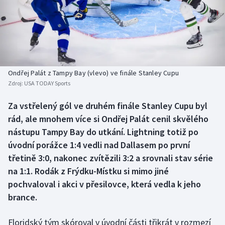
Baseball a softbal
Soutěže
Basketbal
Historické návraty
Biatlon
Aplikace ČT sport
Ondřej Palát z Tampy Bay (vlevo) ve finále Stanley Cupu
Boby a skeleton
AZ kvíz
Zdroj:
USA TODAY Sports
Box
Za vstřelený gól ve druhém finále Stanley Cupu byl
rád, ale mnohem více si Ondřej Palát cenil skvělého
Curling
nástupu Tampy Bay do utkání. Lightning totiž po
úvodní porážce 1:4 vedli nad Dallasem po první
Dostihy
třetině 3:0, nakonec zvítězili 3:2 a srovnali stav série
na 1:1. Rodák z Frýdku-Místku si mimo jiné
Florbal
pochvaloval i akci v přesilovce, která vedla k jeho
brance.
Futsal
Floridský tým skóroval v úvodní části třikrát v rozmezí
Golf