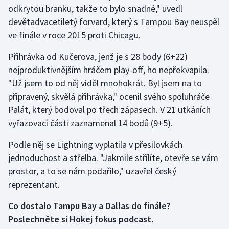
odkrytou branku, takže to bylo snadné," uvedl
Olympijské hry
devětadvacetiletý forvard, který s Tampou Bay neuspěl
ve finále v roce 2015 proti Chicagu.
Parasport
Přihrávka od Kučerova, jenž je s 28 body (6+22)
Plavání
nejproduktivnějším hráčem play-off, ho nepřekvapila.
"Už jsem to od něj viděl mnohokrát. Byl jsem na to
Plážový volejbal
připravený, skvělá přihrávka," ocenil svého spoluhráče
Palát, který bodoval po třech zápasech. V 21 utkáních
Ragby
vyřazovací části zaznamenal 14 bodů (9+5).
Rychlobruslení
Podle něj se Lightning vyplatila v přesilovkách
jednoduchost a střelba. "Jakmile střílíte, otevře se vám
Rychlostní kanoistika
prostor, a to se nám podařilo," uzavřel český
reprezentant.
Short track
Co dostalo Tampu Bay a Dallas do finále?
Sportovní střelba
Poslechněte si Hokej fokus podcast.