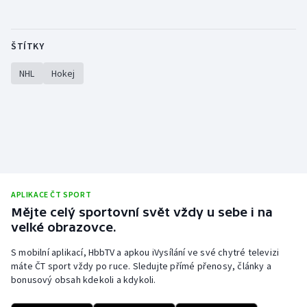
Stolní tenis
Triatlon
ŠTÍTKY
NHL
Hokej
Veslování
Vodní slalom
Volejbal
Ostatní
APLIKACE ČT SPORT
Mějte celý sportovní svět vždy u sebe i na
velké obrazovce.
S mobilní aplikací, HbbTV a apkou iVysílání ve své chytré televizi
máte ČT sport vždy po ruce. Sledujte přímé přenosy, články a
bonusový obsah kdekoli a kdykoli.