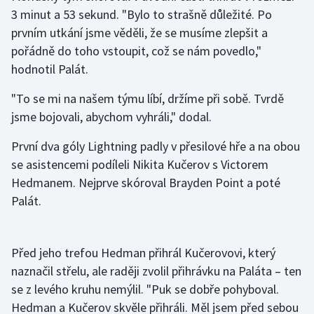
3 minut a 53 sekund. "Bylo to strašně důležité. Po
prvním utkání jsme věděli, že se musíme zlepšit a
Gymnastika
pořádně do toho vstoupit, což se nám povedlo,"
Házená
hodnotil Palát.
"To se mi na našem týmu líbí, držíme při sobě. Tvrdě
Jezdectví
jsme bojovali, abychom vyhráli," dodal.
Judo
První dva góly Lightning padly v přesilové hře a na obou
se asistencemi podíleli Nikita Kučerov s Victorem
Krasobruslení
Hedmanem. Nejprve skóroval Brayden Point a poté
Palát.
Lezení
Lyže a snowboard
Před jeho trefou Hedman přihrál Kučerovovi, který
Moderní pětiboj
naznačil střelu, ale raději zvolil přihrávku na Paláta – ten
se z levého kruhu nemýlil. "Puk se dobře pohyboval.
Motorsport
Hedman a Kučerov skvěle přihráli. Měl jsem před sebou