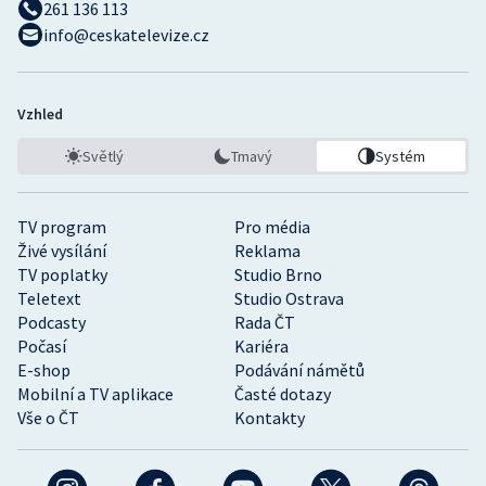
261 136 113
info@ceskatelevize.cz
Vzhled
Světlý
Tmavý
Systém
TV program
Pro média
Živé vysílání
Reklama
TV poplatky
Studio Brno
Teletext
Studio Ostrava
Podcasty
Rada ČT
Počasí
Kariéra
E-shop
Podávání námětů
Mobilní a TV aplikace
Časté dotazy
Vše o ČT
Kontakty