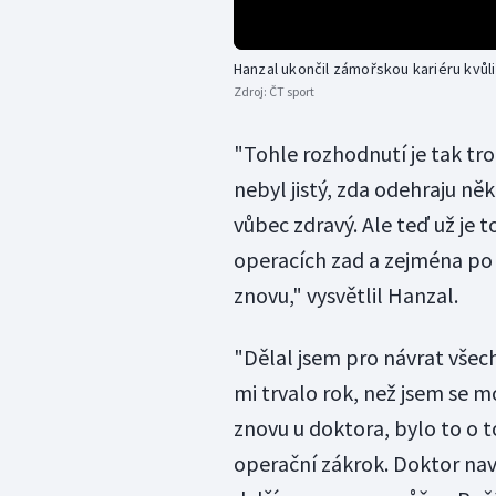
Hanzal ukončil zámořskou kariéru kvů
Zdroj:
ČT sport
"Tohle rozhodnutí je tak tro
nebyl jistý, zda odehraju ně
vůbec zdravý. Ale teď už je t
operacích zad a zejména po
znovu," vysvětlil Hanzal.
"Dělal jsem pro návrat všec
mi trvalo rok, než jsem se m
znovu u doktora, bylo to o
operační zákrok. Doktor navíc