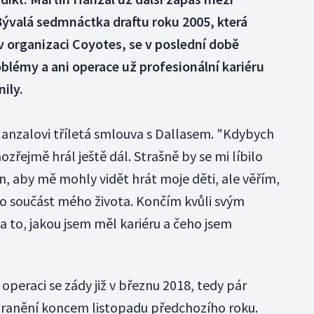
Bývalá sedmnáctka draftu roku 2005, která
 v organizaci Coyotes, se v poslední době
blémy a ani operace už profesionální kariéru
ily.
anzalovi tříletá smlouva s Dallasem. "Kdybych
zřejmě hrál ještě dál. Strašně by se mi líbilo
on, aby mě mohly vidět hrát moje děti, ale věřím,
ako součást mého života. Končím kvůli svým
a to, jakou jsem měl kariéru a čeho jsem
operaci se zády již v březnu 2018, tedy pár
 zranění koncem listopadu předchozího roku.