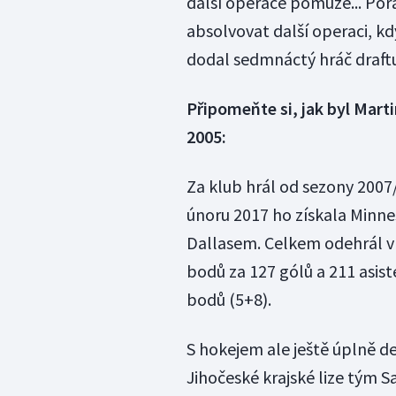
další operace pomůže... Poř
absolvovat další operaci, kd
dodal sedmnáctý hráč draftu 
Připomeňte si, jak byl Mar
2005:
Za klub hrál od sezony 2007/
únoru 2017 ho získala Minne
Dallasem. Celkem odehrál v 
bodů za 127 gólů a 211 asiste
bodů (5+8).
S hokejem ale ještě úplně def
Jihočeské krajské lize tým S