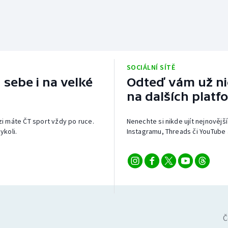
SOCIÁLNÍ SÍTĚ
 sebe i na velké
Odteď vám už nic
na dalších platf
izi máte ČT sport vždy po ruce.
Nenechte si nikde ujít nejnovější
ykoli.
Instagramu, Threads či YouTube 
Č