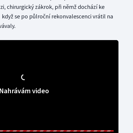
zi, chirurgický zákrok, při němž dochází ke
I když se po půlroční rekonvalescenci vrátil na
vávaly.
Nahrávám video