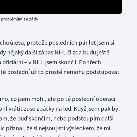
li problémům se zády
chu úleva, protože posledních pár let jsem si
kdy nějaký další zápas NHL či zda budu ještě
o oficiální – v NHL jsem skončil. Po třech
 té poslední už to prostě nemohu podstupovat
hno, co jsem mohl, ale po té poslední operaci
ohl vrátit zase zpátky na led. Když jsem pak byl
 tom, že buď skončím, nebo podstoupím další
 přiznal, že si nejsou jistí výsledkem, že mi