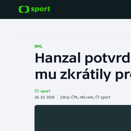
POPULÁRNÍ
DALŠÍ SPORTY
Fotbal
Americký fotbal
NHL
Hanzal potvrd
Hokej
Baseball a softbal
mu zkrátily p
Tenis
Basketbal
Atletika
Biatlon
ČT sport
26. 10. 2020
|
Zdroj:
ČTK
,
nhl.com
,
ČT sport
Cyklistika
Boby a skeleton
Box