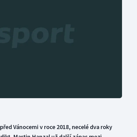
Moderní pětiboj
Triatlon
Motorsport
Veslování
Olympijské hry
Vodní slalom
Parasport
Volejbal
Plavání
Ostatní
Plážový volejbal
před Vánocemi v roce 2018, necelé dva roky
dikt. Martin Hanzal už další zápas mezi