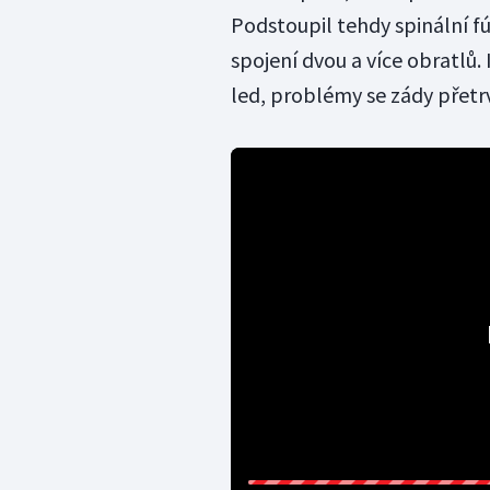
Podstoupil tehdy spinální fú
spojení dvou a více obratlů. 
led, problémy se zády přetr