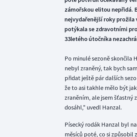
zámořskou elitou nepřidá. 
nejvydařenější roky prožila
potýkala se zdravotními pro
33letého útočníka nezachrán
Po minulé sezoně skončila H
nebyl zraněný, tak bych samo
přidat ještě pár dalších sez
že to asi takhle mělo být j
zraněním, ale jsem šťastný z
dosáhl," uvedl Hanzal.
Písecký rodák Hanzal byl na 
měsíců poté, co si způsobil