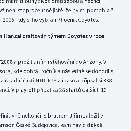
ád mám dlouhý život před sebou a nechci
yž není stoprocentně jisté, že by mi pomohla,"
2005, kdy si ho vybrali Phoenix Coyotes.
tin Hanzal draftován týmem Coyotes v roce
2008 a prožil s ním i stěhování do Arizony. V
sota, kde dohrál ročník a následně se dohodl s
základní části NHL 673 zápasů a připsal si 338
ncí. V play-off přidal za 28 startů dalších 13
initivně nekončí. S bratrem Jiřím založil v
amson České Budějovice, kam navíc zlákali i