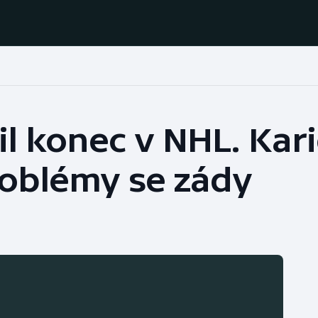
Házená
Ragby
il konec v NHL. Kar
Jezdectví
Rychlobruslení
roblémy se zády
Rychlostní
Judo
kanoistika
Krasobruslení
Short track
Lezení
Sportovní střelba
Lyže a snowboard
Stolní tenis