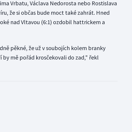
dima Vrbatu, Václava Nedorosta nebo Rostislava
víru, že si občas bude moct také zahrát. Hned
oké nad Vltavou (6:1) ozdobil hattrickem a
dně pěkné, že už v soubojích kolem branky
 by mě pořád krosčekovali do zad," řekl