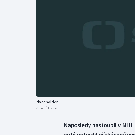
Curling
Dostihy
Florbal
Futsal
Golf
Gymnastika
Placeholder
Zdroj:
ČT sport
Naposledy nastoupil v NHL 
poté potvrdil očekávaný ver