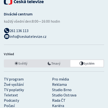
Divácké centrum
každý všední den:
8:00—16:00 hodin
261 136 113
info@ceskatelevize.cz
Vzhled
Světlý
Tmavý
Systém
TV program
Pro média
Živé vysílání
Reklama
TV poplatky
Studio Brno
Teletext
Studio Ostrava
Podcasty
Rada ČT
Počasí
Kariéra