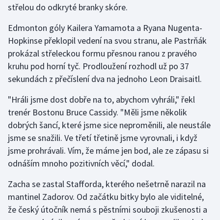
střelou do odkryté branky skóre.
Gymnastika
Edmonton góly Kailera Yamamota a Ryana Nugenta-
Hopkinse překlopil vedení na svou stranu, ale Pastrňák
Házená
prokázal střeleckou formu přesnou ranou z pravého
kruhu pod horní tyč. Prodloužení rozhodl už po 37
Jezdectví
sekundách z přečíslení dva na jednoho Leon Draisaitl.
Judo
"Hráli jsme dost dobře na to, abychom vyhráli," řekl
trenér Bostonu Bruce Cassidy. "Měli jsme několik
Krasobruslení
dobrých šancí, které jsme sice neproměnili, ale neustále
jsme se snažili. Ve třetí třetině jsme vyrovnali, i když
Lezení
jsme prohrávali. Vím, že máme jen bod, ale ze zápasu si
odnáším mnoho pozitivních věcí," dodal.
Lyže a snowboard
Zacha se zastal Stafforda, kterého nešetrně narazil na
Moderní pětiboj
mantinel Zadorov. Od začátku bitky bylo ale viditelné,
že český útočník nemá s pěstními souboji zkušenosti a
Motorsport