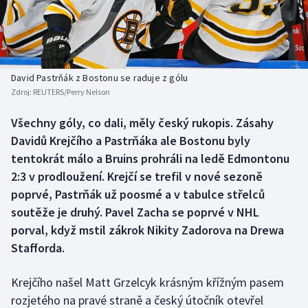
Baseball a softbal
Soutěže
Basketbal
Historické návraty
Biatlon
Aplikace ČT sport
David Pastrňák z Bostonu se raduje z gólu
Zdroj:
REUTERS/Perry Nelson
Boby a skeleton
AZ kvíz
Všechny góly, co dali, měly český rukopis. Zásahy
Davidů Krejčího a Pastrňáka ale Bostonu byly
Box
tentokrát málo a Bruins prohráli na ledě Edmontonu
Curling
2:3 v prodloužení. Krejčí se trefil v nové sezoně
poprvé, Pastrňák už poosmé a v tabulce střelců
Dostihy
soutěže je druhý. Pavel Zacha se poprvé v NHL
porval, když mstil zákrok Nikity Zadorova na Drewa
Florbal
Stafforda.
Futsal
Krejčího našel Matt Grzelcyk krásným křížným pasem
rozjetého na pravé straně a český útočník otevřel
Golf