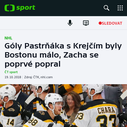
POPULÁRNÍ
SLEDOVAT
Fotbal
NHL
Góly Pastrňáka s Krejčím byly
Hokej
Bostonu málo, Zacha se
poprvé popral
Tenis
ČT sport
Atletika
19. 10. 2018
|
Zdroj:
ČTK
,
nhl.com
Cyklistika
DALŠÍ SPORTY
Americký fotbal
NEPŘEHLÉDNĚTE