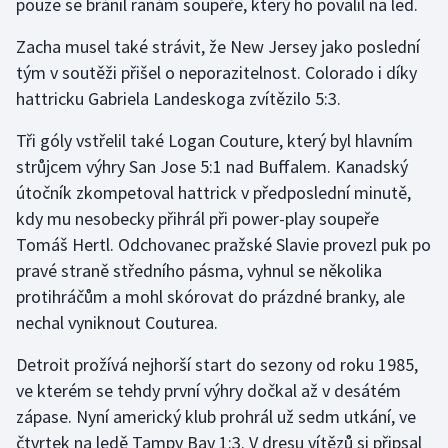
pouze se bránil ranám soupeře, který ho povalil na led.
Olympijské hry
Zacha musel také strávit, že New Jersey jako poslední
tým v soutěži přišel o neporazitelnost. Colorado i díky
Parasport
hattricku Gabriela Landeskoga zvítězilo 5:3.
Plavání
Tři góly vstřelil také Logan Couture, který byl hlavním
strůjcem výhry San Jose 5:1 nad Buffalem. Kanadský
Plážový volejbal
útočník zkompetoval hattrick v předposlední minutě,
kdy mu nesobecky přihrál při power-play soupeře
Ragby
Tomáš Hertl. Odchovanec pražské Slavie provezl puk po
pravé straně středního pásma, vyhnul se několika
Rychlobruslení
protihráčům a mohl skórovat do prázdné branky, ale
Rychlostní kanoistika
nechal vyniknout Couturea.
Detroit prožívá nejhorší start do sezony od roku 1985,
Short track
ve kterém se tehdy první výhry dočkal až v desátém
Sportovní střelba
zápase. Nyní americký klub prohrál už sedm utkání, ve
čtvrtek na ledě Tampy Bay 1:3. V dresu vítězů si připsal