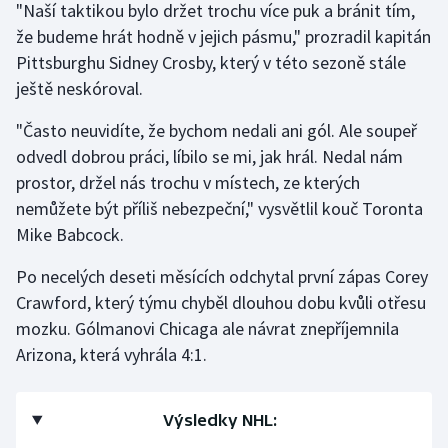
"Naší taktikou bylo držet trochu více puk a bránit tím,
že budeme hrát hodně v jejich pásmu," prozradil kapitán
Pittsburghu Sidney Crosby, který v této sezoně stále
ještě neskóroval.
"Často neuvidíte, že bychom nedali ani gól. Ale soupeř
odvedl dobrou práci, líbilo se mi, jak hrál. Nedal nám
prostor, držel nás trochu v místech, ze kterých
nemůžete být příliš nebezpeční," vysvětlil kouč Toronta
Mike Babcock.
Po necelých deseti měsících odchytal první zápas Corey
Crawford, který týmu chyběl dlouhou dobu kvůli otřesu
mozku. Gólmanovi Chicaga ale návrat znepříjemnila
Arizona, která vyhrála 4:1.
Výsledky NHL: