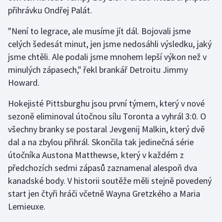
Stolní tenis
přihrávku Ondřej Palát.
"Není to legrace, ale musíme jít dál. Bojovali jsme
Triatlon
celých šedesát minut, jen jsme nedosáhli výsledku, jaký
Veslování
jsme chtěli. Ale podali jsme mnohem lepší výkon než v
minulých zápasech," řekl brankář Detroitu Jimmy
Vodní slalom
Howard.
Volejbal
Hokejisté Pittsburghu jsou první týmem, který v nové
sezoně eliminoval útočnou sílu Toronta a vyhrál 3:0. O
Ostatní
všechny branky se postaral Jevgenij Malkin, který dvě
dal a na zbylou přihrál. Skončila tak jedinečná série
útočníka Austona Matthewse, který v každém z
předchozích sedmi zápasů zaznamenal alespoň dva
kanadské body. V historii soutěže měli stejně povedený
start jen čtyři hráči včetně Wayna Gretzkého a Maria
Lemieuxe.