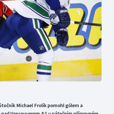
Moderní pětiboj
Triatlon
Motorsport
Veslování
Olympijské hry
Vodní slalom
Parasport
Volejbal
Plavání
Ostatní
Plážový volejbal
útočník Michael Frolík pomohl gólem a
ary nad Vancouverem 4:1 v pátečním přípravném