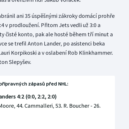
bránil ani 35 úspěšnými zákroky domácí prohře
v prodloužení. Přitom Jets vedli už 3:0 a
ty čisté konto, pak ale hosté během tří minut a
ovce se trefil Anton Lander, po asistenci beka
Lauri Korpikoski a v oslabení Rob Klinkhammer.
ton Slepyšev.
přípravných zápasů před NHL:
nders 4:2 (0:0, 2:2, 2:0)
. Moore, 44. Cammalleri, 53. R. Boucher - 26.