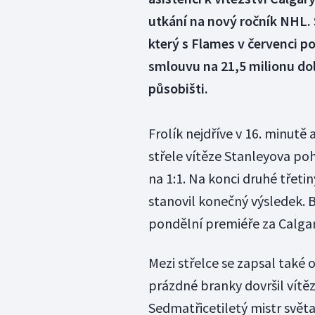
utkání na nový ročník NHL.
který s Flames v červenci p
smlouvu na 21,5 milionu dol
působišti.
Frolík nejdříve v 16. minutě
střele vítěze Stanleyova po
na 1:1. Na konci druhé třeti
stanovil konečný výsledek. B
pondělní premiéře za Calga
Mezi střelce se zapsal také 
prázdné branky dovršil vítěz
Sedmatřicetiletý mistr světa