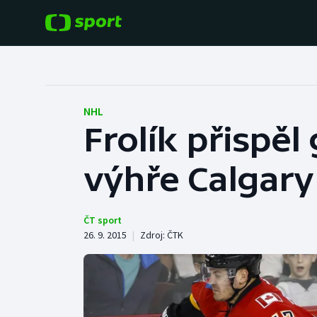
POPULÁRNÍ
DALŠÍ SPORTY
Fotbal
Americký fotbal
NHL
Frolík přispěl
Hokej
Baseball a softbal
výhře Calgary
Tenis
Basketbal
Atletika
Biatlon
ČT sport
26. 9. 2015
|
Zdroj:
ČTK
Cyklistika
Boby a skeleton
Box