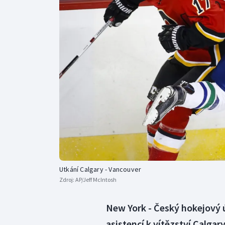
Curling
Dostihy
Florbal
Futsal
Golf
Gymnastika
Utkání Calgary - Vancouver
Zdroj:
AP/Jeff McIntosh
New York - Český hokejový 
asistencí k vítězství Calg