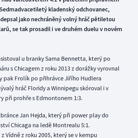
 Sedmadvacetiletý kladenský odchovanec,
odepsal jako nechráněný volný hráč pětiletou
arů, se tak prosadil i ve druhém duelu v novém
 asistoval u branky Sama Bennetta, který po
háru s Chicagem z roku 2013 z dorážky vyrovnal
ny pak Frolík po přihrávce Jiřího Hudlera
ývalý hráč Floridy a Winnipegu skóroval i v
ry při prohře s Edmontonem 1:3.
obránce Jan Hejda, který při power play do
ství Chicaga na ledě Montrealu 5:1.
 z Vídně z roku 2005, který se v kempu