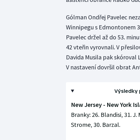
Gólman Ondřej Pavelec neza
Winnipegu s Edmontonem 3:4 
Pavelec držel až do 53. minu
42 vteřin vyrovnali. V přesil
Davida Musila pak skóroval 
V nastavení dovršil obrat An
Výsledky 
New Jersey - New York Isla
Branky: 26. Blandisi, 31. J
Strome, 30. Barzal.