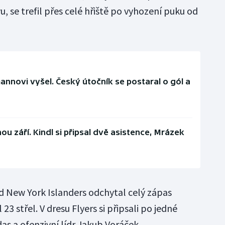
 se trefil přes celé hřiště po vyhození puku od
annovi vyšel. Český útočník se postaral o gól a
ou září. Kindl si připsal dvě asistence, Mrázek
ad New York Islanders odchytal celý zápas
23 střel. V dresu Flyers si připsali po jedné
as a ofenzivní lídr Jakub Voráček.