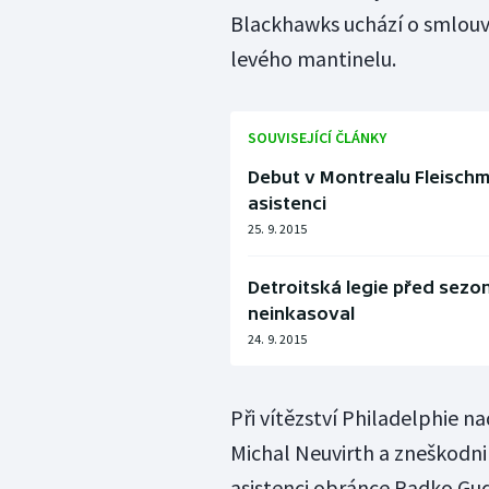
Blackhawks uchází o smlouvu,
levého mantinelu.
SOUVISEJÍCÍ ČLÁNKY
Debut v Montrealu Fleischm
asistenci
25. 9. 2015
Detroitská legie před sezon
neinkasoval
24. 9. 2015
Při vítězství Philadelphie n
Michal Neuvirth a zneškodnil 
asistenci obránce Radko Gud