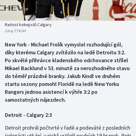
Baseball a softbal
Soutěže
Basketbal
Historické návraty
Radost hokejistů Calgary
Zdroj:
ČTK/AP
Biatlon
Aplikace ČT sport
New York - Michael Frolík vymyslel rozhodující gól,
Boby a skeleton
AZ kvíz
díky kterému Calgary zvítězilo na ledě Detroitu 3:2.
Po skvělé přihrávce kladenského odchovance střílel
Box
Mikael Backlund v 53. minutě za nerozhodného stavu
do téměř prázdné branky. Jakub Kindl ve druhém
Curling
startu sezony pomohl Floridě na ledě New Yorku
Rangers jednou asistencí k výhře 3:2 po
Dostihy
samostatných nájezdech.
Florbal
Detroit - Calgary 2:3
Futsal
Detroit prohrál počtvrté v řadě a podeváté z posledních
jedenácti utkání, v nichž vstřelil pouhých 19 branek. Petr
Golf