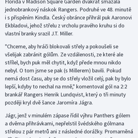
Florida v Madison Square Garden dvakrát smazala
jednobrankový náskok Rangers. Podruhé ve 48. minutě
Olympijské hry
i s přispěním Kindla. Český obránce přihrál puk Aaronovi
Parasport
Ekbladovi, jehož střelu z vrcholu pravého kruhu si do
vlastní branky srazil J.T. Miller.
Plavání
"Chceme, aby hráči blokovali střely a pokoušeli se
Plážový volejbal
všelijak zabránit gólům. Ze vzdálenosti, ze které ale
střílel, bych puk měl chytit, když přede mnou nikdo
Ragby
nebyl. O tom jsme se pak (s Millerem) bavili. Pokud
nemá dost času, aby se do střely vložil celý, pak by bylo
Rychlobruslení
lepší, kdyby to nechal na mně," komentoval gól na 2:2
brankář Rangers Henrik Lundqvist, který o tři minuty
Rychlostní kanoistika
později kryl dvě šance Jaromíra Jágra.
Short track
Jágr, jenž v minulém zápase řídil výhru Panthers gólem
a dvěma přihrávkami, nepřelstil švédského gólmana
Sportovní střelba
střelou z pár metrů ani z následné dorážky. Promarněná