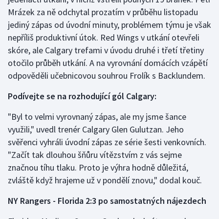
Mrázek za ně odchytal prozatím v průběhu listopadu
Gymnastika
jediný zápas od úvodní minuty, problémem týmu je však
nepříliš produktivní útok. Red Wings v utkání otevřeli
Házená
skóre, ale Calgary trefami v úvodu druhé i třetí třetiny
otočilo průběh utkání. A na vyrovnání domácích vzápětí
Jezdectví
odpověděli učebnicovou souhrou Frolík s Backlundem.
Judo
Podívejte se na rozhodující gól Calgary:
"Byl to velmi vyrovnaný zápas, ale my jsme šance
Krasobruslení
využili," uvedl trenér Calgary Glen Gulutzan. Jeho
Lezení
svěřenci vyhráli úvodní zápas ze série šesti venkovních.
"Začít tak dlouhou šňůru vítězstvím z vás sejme
Lyže a snowboard
značnou tíhu tlaku. Proto je výhra hodně důležitá,
zvláště když hrajeme už v pondělí znovu," dodal kouč.
Moderní pětiboj
NY Rangers - Florida 2:3 po samostatných nájezdech
Motorsport