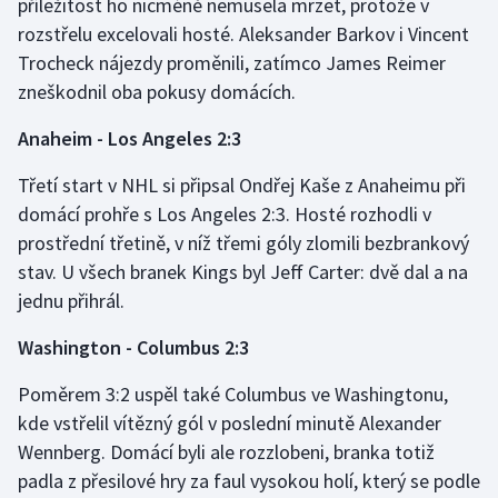
příležitost ho nicméně nemusela mrzet, protože v
Stolní tenis
rozstřelu excelovali hosté. Aleksander Barkov i Vincent
Trocheck nájezdy proměnili, zatímco James Reimer
Triatlon
zneškodnil oba pokusy domácích.
Veslování
Anaheim - Los Angeles 2:3
Vodní slalom
Třetí start v NHL si připsal Ondřej Kaše z Anaheimu při
domácí prohře s Los Angeles 2:3. Hosté rozhodli v
Volejbal
prostřední třetině, v níž třemi góly zlomili bezbrankový
stav. U všech branek Kings byl Jeff Carter: dvě dal a na
Ostatní
jednu přihrál.
Washington - Columbus 2:3
Poměrem 3:2 uspěl také Columbus ve Washingtonu,
kde vstřelil vítězný gól v poslední minutě Alexander
Wennberg. Domácí byli ale rozzlobeni, branka totiž
padla z přesilové hry za faul vysokou holí, který se podle