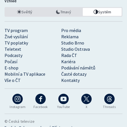
Vzhled
Světlý
Tmavý
Systém
TV program
Pro média
Živé vysílání
Reklama
TV poplatky
Studio Brno
Teletext
Studio Ostrava
Podcasty
Rada ČT
Počasí
Kariéra
E-shop
Podávání námětů
Mobilní a TV aplikace
Časté dotazy
Vše o ČT
Kontakty
Instagram
Facebook
YouTube
X
Threads
© Česká televize