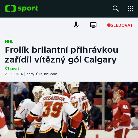
POPULÁRNÍ
SLEDOVAT
Fotbal
NHL
Frolík brilantní přihrávkou
Hokej
zařídil vítězný gól Calgary
Tenis
ČT sport
21. 11. 2016
|
Zdroj:
ČTK
,
nhl.com
Atletika
Cyklistika
DALŠÍ SPORTY
Americký fotbal
NEPŘEHLÉDNĚTE